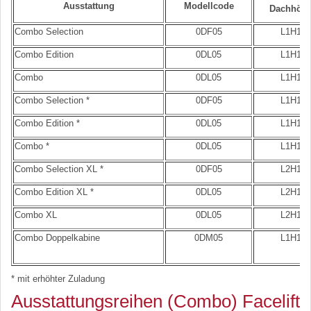
Ausstattung
Modellcode
Dachhöh
Combo Selection
0DF05
L1H1
Combo Edition
0DL05
L1H1
Combo
0DL05
L1H1
Combo Selection *
0DF05
L1H1
Combo Edition *
0DL05
L1H1
Combo *
0DL05
L1H1
Combo Selection XL *
0DF05
L2H1
Combo Edition XL *
0DL05
L2H1
Combo XL
0DL05
L2H1
Combo Doppelkabine
0DM05
L1H1
* mit erhöhter Zuladung
Ausstattungsreihen (Combo) Facelift