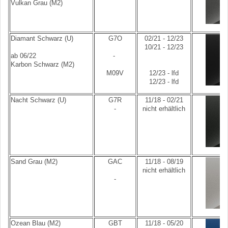
Vulkan Grau (M2)
Diamant Schwarz (U)
G7O
02/21 - 12/23
10/21 - 12/23
ab 06/22
-
Karbon Schwarz (M2)
M09V
12/23 - lfd
12/23 - lfd
Nacht Schwarz (U)
G7R
11/18 - 02/21
-
nicht erhältlich
Sand Grau (M2)
GAC
11/18 - 08/19
nicht erhältlich
-
Ozean Blau (M2)
GBT
11/18 - 05/20