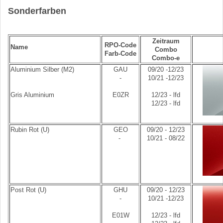
Sonderfarben
Zeitraum
RPO-Code
Name
Combo
Farb-Code
Combo-e
Aluminium Silber (M2)
GAU
09/20 -12/23
-
10/21 -12/23
Gris Aluminium
E0ZR
12/23 - lfd
12/23 - lfd
Rubin Rot (U)
GEO
09/20 - 12/23
-
10/21 - 08/22
Post Rot (U)
GHU
09/20 - 12/23
-
10/21 -12/23
E01W
12/23 - lfd