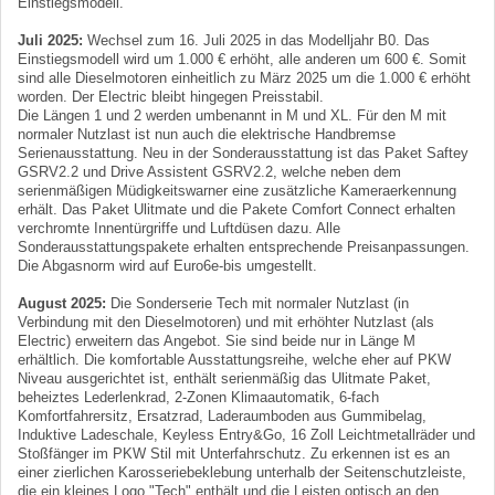
Einstiegsmodell.
Juli 2025:
Wechsel zum 16. Juli 2025 in das Modelljahr B0. Das
Einstiegsmodell wird um 1.000 € erhöht, alle anderen um 600 €. Somit
sind alle Dieselmotoren einheitlich zu März 2025 um die 1.000 € erhöht
worden. Der Electric bleibt hingegen Preisstabil.
Die Längen 1 und 2 werden umbenannt in M und XL. Für den M mit
normaler Nutzlast ist nun auch die elektrische Handbremse
Serienausstattung. Neu in der Sonderausstattung ist das Paket Saftey
GSRV2.2 und Drive Assistent GSRV2.2, welche neben dem
serienmäßigen Müdigkeitswarner eine zusätzliche Kameraerkennung
erhält. Das Paket Ulitmate und die Pakete Comfort Connect erhalten
verchromte Innentürgriffe und Luftdüsen dazu. Alle
Sonderausstattungspakete erhalten entsprechende Preisanpassungen.
Die Abgasnorm wird auf Euro6e-bis umgestellt.
August 2025:
Die Sonderserie Tech mit normaler Nutzlast (in
Verbindung mit den Dieselmotoren) und mit erhöhter Nutzlast (als
Electric) erweitern das Angebot. Sie sind beide nur in Länge M
erhältlich. Die komfortable Ausstattungsreihe, welche eher auf PKW
Niveau ausgerichtet ist, enthält serienmäßig das Ulitmate Paket,
beheiztes Lederlenkrad, 2-Zonen Klimaautomatik, 6-fach
Komfortfahrersitz, Ersatzrad, Laderaumboden aus Gummibelag,
Induktive Ladeschale, Keyless Entry&Go, 16 Zoll Leichtmetallräder und
Stoßfänger im PKW Stil mit Unterfahrschutz. Zu erkennen ist es an
einer zierlichen Karosseriebeklebung unterhalb der Seitenschutzleiste,
die ein kleines Logo "Tech" enthält und die Leisten optisch an den