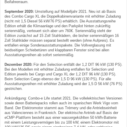
Beifahrerraum.
September 2020:
Umstellung auf Modelljahr 2021. Neu ist ab Basis
des Combo Cargo XL die Doppelkabinenvariante mit erhöhter Zuladung
(nicht mit 1,5 Diesel 56 kW/76 PS) erhältlich. Die Ausstattungsreihe
Edition erhält die Klimaanlage und den Parkpilot hinten zukünftig
serienmäßig, verteuert sich aber um 760€. Serienmäßig steht der
Edition zunächst auf 15 Zoll Stahlrädern, die bisher serienmäßigen 16
Zoll Stahlräder müssen separat bestellt werden (ohne Aufpreis). Es
entfallen einige Sonderausstattunspakete. Die Vollverglasung mit
beidseitigen Schiebetüren und klappbaren Fenster sind bei allen
Ausstattungsreihen ab sofort serienmäßig.
Dezember 2020:
Für den Selection entfällt der 1,2 DIT 96 kW (130 PS).
Bei den Modellen mit erhöhter Zuladung entfallen für Selection und
Edition jeweils bei Cargo und Cargo XL der 1,2 DIT 96 kW (130 PS).
Beim Selection Cargo ebenso der 1,5 D 96 kW (130 PS). Für alle
Ausstattungsreihen mit erhöhter Zuladung wird der 1,5 D 56 kW (76 PS)
gestrichen.
Ankündigung: Combo-e Life startet 2021. Die vollelektrischen Versionen
sowie deren Batteriepacks rollen auch im spanischen Werk Vigo vom
Band. Der Elektromotor stammt aus Trémery und die Antriebseinheit
aus Valenciennes in Frankreich. Der elektrische Antrieb auf Basis der
eCMP-Plattform besteht aus einer wassergekühlten 50 kWh-Batterie
mit einem Leistungsvermögen bis zu 100 kW, einem Elektromotor mit