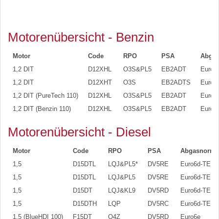
Motorenübersicht - Benzin
Motor
Code
RPO
PSA
Abgas
1,2 DIT
D12XHL
O3S&PL5
EB2ADT
Euro6
1,2 DIT
D12XHT
O3S
EB2ADTS
Euro6
1,2 DIT (PureTech 110)
D12XHL
O3S&PL5
EB2ADT
Euro6
1,2 DIT (Benzin 110)
D12XHL
O3S&PL5
EB2ADT
Euro6e
Motorenübersicht - Diesel
Motor
Code
RPO
PSA
Abgasnorm
1,5
D15DTL
LQJ&PL5*
DV5RE
Euro6d-TEM
1,5
D15DTL
LQJ&PL5
DV5RE
Euro6d-TEM
1,5
D15DT
LQJ&KL9
DV5RD
Euro6d-TEM
1,5
D15DTH
LQP
DV5RC
Euro6d-TEM
1,5 (BlueHDI 100)
F15DT
O4Z
DV5RD
Euro6e