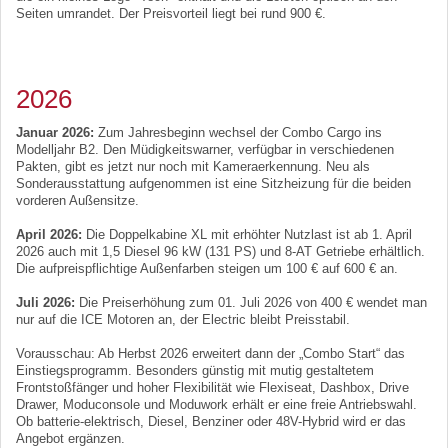
Seiten umrandet. Der Preisvorteil liegt bei rund 900 €.
2026
Januar 2026:
Zum Jahresbeginn wechsel der Combo Cargo ins
Modelljahr B2. Den Müdigkeitswarner, verfügbar in verschiedenen
Pakten, gibt es jetzt nur noch mit Kameraerkennung. Neu als
Sonderausstattung aufgenommen ist eine Sitzheizung für die beiden
vorderen Außensitze.
April 2026:
Die Doppelkabine XL mit erhöhter Nutzlast ist ab 1. April
2026 auch mit 1,5 Diesel 96 kW (131 PS) und 8-AT Getriebe erhältlich.
Die aufpreispflichtige Außenfarben steigen um 100 € auf 600 € an.
Juli 2026:
Die Preiserhöhung zum 01. Juli 2026 von 400 € wendet man
nur auf die ICE Motoren an, der Electric bleibt Preisstabil.
Vorausschau: Ab Herbst 2026 erweitert dann der „Combo Start“ das
Einstiegsprogramm. Besonders günstig mit mutig gestaltetem
Frontstoßfänger und hoher Flexibilität wie Flexiseat, Dashbox, Drive
Drawer, Moduconsole und Moduwork erhält er eine freie Antriebswahl.
Ob batterie-elektrisch, Diesel, Benziner oder 48V-Hybrid wird er das
Angebot ergänzen.