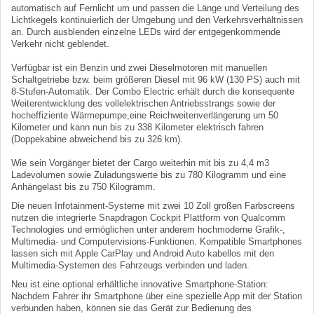
automatisch auf Fernlicht um und passen die Länge und Verteilung des
Lichtkegels kontinuierlich der Umgebung und den Verkehrsverhältnissen
an. Durch ausblenden einzelne LEDs wird der entgegenkommende
Verkehr nicht geblendet.
Verfügbar ist ein Benzin und zwei Dieselmotoren mit manuellen
Schaltgetriebe bzw. beim größeren Diesel mit 96 kW (130 PS) auch mit
8-Stufen-Automatik. Der Combo Electric erhält durch die konsequente
Weiterentwicklung des vollelektrischen Antriebsstrangs sowie der
hocheffiziente Wärmepumpe,eine Reichweitenverlängerung um 50
Kilometer und kann nun bis zu 338 Kilometer elektrisch fahren
(Doppekabine abweichend bis zu 326 km).
Wie sein Vorgänger bietet der Cargo weiterhin mit bis zu 4,4 m3
Ladevolumen sowie Zuladungswerte bis zu 780 Kilogramm und eine
Anhängelast bis zu 750 Kilogramm.
Die neuen Infotainment-Systeme mit zwei 10 Zoll großen Farbscreens
nutzen die integrierte Snapdragon Cockpit Plattform von Qualcomm
Technologies und ermöglichen unter anderem hochmoderne Grafik-,
Multimedia- und Computervisions-Funktionen. Kompatible Smartphones
lassen sich mit Apple CarPlay und Android Auto kabellos mit den
Multimedia-Systemen des Fahrzeugs verbinden und laden.
Neu ist eine optional erhältliche innovative Smartphone-Station:
Nachdem Fahrer ihr Smartphone über eine spezielle App mit der Station
verbunden haben, können sie das Gerät zur Bedienung des