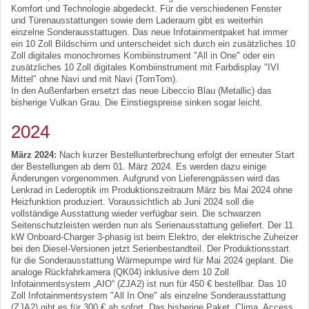
Komfort und Technologie abgedeckt. Für die verschiedenen Fenster
und Türenausstattungen sowie dem Laderaum gibt es weiterhin
einzelne Sonderausstattugen. Das neue Infotainmentpaket hat immer
ein 10 Zoll Bildschirm und unterscheidet sich durch ein zusätzliches 10
Zoll digitales monochromes Kombiinstrument "All in One" oder ein
zusätzliches 10 Zoll digitales Kombiinstrument mit Farbdisplay "IVI
Mittel" ohne Navi und mit Navi (TomTom).
In den Außenfarben ersetzt das neue Libeccio Blau (Metallic) das
bisherige Vulkan Grau. Die Einstiegspreise sinken sogar leicht.
2024
März 2024:
Nach kurzer Bestellunterbrechung erfolgt der erneuter Start
der Bestellungen ab dem 01. März 2024. Es werden dazu einige
Änderungen vorgenommen. Aufgrund von Lieferengpässen wird das
Lenkrad in Lederoptik im Produktionszeitraum März bis Mai 2024 ohne
Heizfunktion produziert. Voraussichtlich ab Juni 2024 soll die
vollständige Ausstattung wieder verfügbar sein. Die schwarzen
Seitenschutzleisten werden nun als Serienausstattung geliefert. Der 11
kW Onboard-Charger 3-phasig ist beim Elektro, der elektrische Zuheizer
bei den Diesel-Versionen jetzt Serienbestandteil. Der Produktionsstart
für die Sonderausstattung Wärmepumpe wird für Mai 2024 geplant. Die
analoge Rückfahrkamera (QK04) inklusive dem 10 Zoll
Infotainmentsystem „AIO“ (ZJA2) ist nun für 450 € bestellbar. Das 10
Zoll Infotainmentsystem "All In One" als einzelne Sonderausstattung
(ZJA2) gibt es für 300 € ab sofort. Das bisherige Paket „Clima, Access