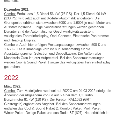
erscheint.
Dezember 2021:
Combo:
Entfall des 1,5 Diesel 56 kW (76 PS). Der 1,5 Diesel 96 kW
(130 PS) wird jetzt auch mit 8-Stufen-Automatik angeboten. Die
Grundpreise erhöhen sich zwischen 500€ und 1.900€ je nach Motor und
Ausstattungsreihe. Einige Sonderausstattungen werden gestrichen.
Darunter sind der Automatischer Geschwindigkeitsassistent,
volldigitales Fahrerinfodisplay, Opel Connect, Elektrische Parkbremse
und Head-up Display.
Combo-e:
Auch hier erfolgen Preisanpassungen zwischen 500 € und
1.650 €. Die Klimaanlage vorn ist nun serienmäßig für die
Ausstattungsreihen Selection und Doppelkabine. Die Außenfarbe
Mondstein Grau ist jetzt Aufpreisfrei. Bei den Sonderausstattungen
werden Cool & Sound Paket 1 sowie das volldigitales Fahrerinfodisplay
gestrichen.
2022
März 2022:
Combo:
Zum Modelljahreswechsel auf 2022C am 04.03.2022 erfolgt die
Änderung der Abgasnorm von 6d auf 6.4 bei dem 1,2 Turbo
Benzinmotor 81 kW (110 PS). Der Farbton RAL1032 (GRT -
Ginstergelb) ergänzt das Angebot. Bei den Sonderausstattungen
entfallen das Cool & Sound Paket 2, Komfort Paket, Profi Paket,
Winter Paket, Design Paket und das Radio BT (IO7). Neu erhältlich ist