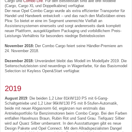
Cargo und
Combo Life
. Für den Bestellstart sind alle drei Modelle
(Cargo, Cargo XL und Doppelkabine) verfügbar.
Der neue Opel Combo Cargo wurde als extra effizienter Transporter für
Handel und Handwerk entwickelt – und das nach den Maßstäben eines
Pkw. So bietet er eine im Segment unerreichte Vielfalt an
Assistenzsystemen einerseits und sorgt andererseits dank komplett
neuer Plattform, ausgeklügeltem Packaging und vorbildlichem Preis-
Leistungs-Verhältnis für besonders niedrige Betriebskosten
November 2018:
Der Combo Cargo feiert seine Händler-Premiere am
24. November 2018.
Dezember 2018:
Unverändert bleibt das Modell im Modelljahr 2019. Die
Seitenschutzleisten sind neuerdings in Wagenfarbe, für das Basismodel
Selection ist Keyless Open&Start verfügbar.
2019
August 2019
: Die beiden 1,2 Liter 81kW/110 PS mit 6-Gang-
Schaltgetriebe und 1,2 Liter 96kW/130 PS mit 8-Stufen-Automatik,
beide mit neuer Abgasnorm 6d, ergänzen nun erstmals das
Antriebsportfolio für Benzinmotoren beim Combo Cargo. Bei den Farben
entfallen Haselnuss Braun, Rubin Rot und Sand Grau. Tiefquarz Silber
wird auf Quarz Silber umbenannt. In den Ausstattungen gibt es neue
Design Pakete und Opel Connect. Mit dem Allradspezialisten Dangel