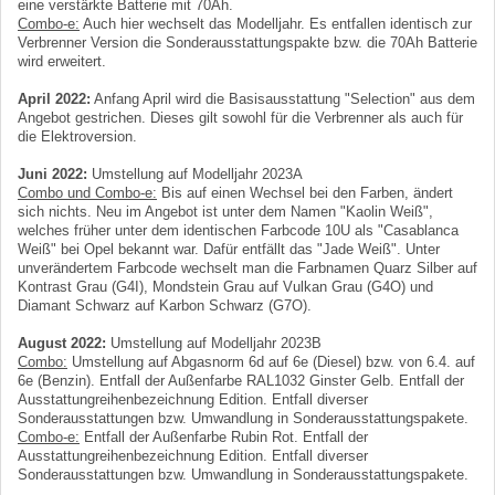
eine verstärkte Batterie mit 70Ah.
Combo-e:
Auch hier wechselt das Modelljahr. Es entfallen identisch zur
Verbrenner Version die Sonderausstattungspakte bzw. die 70Ah Batterie
wird erweitert.
April 2022:
Anfang April wird die Basisausstattung "Selection" aus dem
Angebot gestrichen. Dieses gilt sowohl für die Verbrenner als auch für
die Elektroversion.
Juni 2022:
Umstellung auf Modelljahr 2023A
Combo und Combo-e:
Bis auf einen Wechsel bei den Farben, ändert
sich nichts. Neu im Angebot ist unter dem Namen "Kaolin Weiß",
welches früher unter dem identischen Farbcode 10U als "Casablanca
Weiß" bei Opel bekannt war. Dafür entfällt das "Jade Weiß". Unter
unverändertem Farbcode wechselt man die Farbnamen Quarz Silber auf
Kontrast Grau (G4I), Mondstein Grau auf Vulkan Grau (G4O) und
Diamant Schwarz auf Karbon Schwarz (G7O).
August 2022:
Umstellung auf Modelljahr 2023B
Combo:
Umstellung auf Abgasnorm 6d auf 6e (Diesel) bzw. von 6.4. auf
6e (Benzin). Entfall der Außenfarbe RAL1032 Ginster Gelb. Entfall der
Ausstattungreihenbezeichnung Edition. Entfall diverser
Sonderausstattungen bzw. Umwandlung in Sonderausstattungspakete.
Combo-e:
Entfall der Außenfarbe Rubin Rot. Entfall der
Ausstattungreihenbezeichnung Edition. Entfall diverser
Sonderausstattungen bzw. Umwandlung in Sonderausstattungspakete.