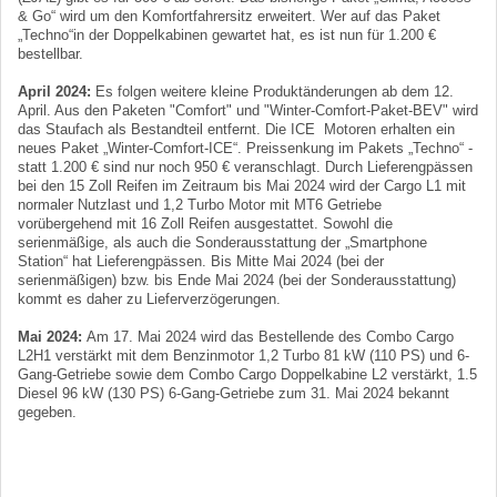
& Go“ wird um den Komfortfahrersitz erweitert. Wer auf das Paket
„Techno“in der Doppelkabinen gewartet hat, es ist nun für 1.200 €
bestellbar.
April 2024:
Es folgen weitere kleine Produktänderungen ab dem 12.
April. Aus den Paketen "Comfort" und "Winter-Comfort-Paket-BEV" wird
das Staufach als Bestandteil entfernt. Die ICE Motoren erhalten ein
neues Paket „Winter-Comfort-ICE“. Preissenkung im Pakets „Techno“ -
statt 1.200 € sind nur noch 950 € veranschlagt. Durch Lieferengpässen
bei den 15 Zoll Reifen im Zeitraum bis Mai 2024 wird der Cargo L1 mit
normaler Nutzlast und 1,2 Turbo Motor mit MT6 Getriebe
vorübergehend mit 16 Zoll Reifen ausgestattet. Sowohl die
serienmäßige, als auch die Sonderausstattung der „Smartphone
Station“ hat Lieferengpässen. Bis Mitte Mai 2024 (bei der
serienmäßigen) bzw. bis Ende Mai 2024 (bei der Sonderausstattung)
kommt es daher zu Lieferverzögerungen.
Mai 2024:
Am 17. Mai 2024 wird das Bestellende des Combo Cargo
L2H1 verstärkt mit dem Benzinmotor 1,2 Turbo 81 kW (110 PS) und 6-
Gang-Getriebe sowie dem Combo Cargo Doppelkabine L2 verstärkt, 1.5
Diesel 96 kW (130 PS) 6-Gang-Getriebe zum 31. Mai 2024 bekannt
gegeben.