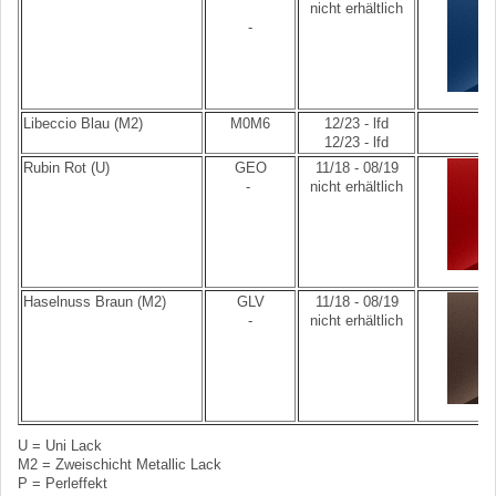
nicht erhältlich
-
Libeccio Blau (M2)
M0M6
12/23 - lfd
12/23 - lfd
Rubin Rot (U)
GEO
11/18 - 08/19
-
nicht erhältlich
Haselnuss Braun (M2)
GLV
11/18 - 08/19
-
nicht erhältlich
U = Uni Lack
M2 = Zweischicht Metallic Lack
P = Perleffekt