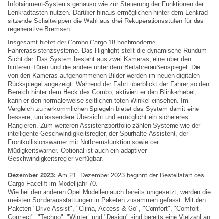
Infotainment-Systems genauso wie zur Steuerung der Funktionen der
Lenkradtasten nutzen. Darüber hinaus ermöglichen hinter dem Lenkrad
sitzende Schaltwippen die Wahl aus drei Rekuperationsstufen für das
regenerative Bremsen.
Insgesamt bietet der Combo Cargo 18 hochmoderne
Fahrerassistenzsysteme. Das Highlight stellt die dynamische Rundum-
Sicht dar. Das System besteht aus zwei Kameras, eine über den
hinteren Türen und die andere unter dem Beifahreraußenspiegel. Die
von den Kameras aufgenommenen Bilder werden im neuen digitalen
Rückspiegel angezeigt. Während der Fahrt überblickt der Fahrer so den
Bereich hinter dem Heck des Combo; aktiviert er den Blinkerhebel,
kann er den normalerweise seitlichen toten Winkel einsehen. Im
Vergleich zu herkömmlichen Spiegeln bietet das System damit eine
bessere, umfassendere Übersicht und ermöglicht ein sichereres
Rangieren. Zum weiteren Assistenzportfolio zählen Systeme wie der
intelligente Geschwindigkeitsregler, der Spurhalte-Assistent, der
Frontkollisionswarner mit Notbremsfunktion sowie der
Müdigkeitswarner. Optional ist auch ein adaptiver
Geschwindigkeitsregler verfügbar.
Dezember 2023:
Am 21. Dezember 2023 beginnt der Bestellstart des
Cargo Facelift im Modelljahr 70.
Wie bei den anderen Opel Modellen auch bereits umgesetzt, werden die
meisten Sonderausstattungen in Paketen zusammen gefasst. Mit den
Paketen "Drive Assist", "Clima, Access & Go", "Comfort", "Comfort
Connect", "Techno", "Winter" und "Design" sind bereits eine Vielzahl an