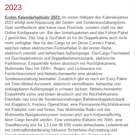
2023
Erstes Kalenderhalbjahr 2023:
Im ersten Halbjahr des Kalenderjahres
2023 erfolgt eine Anpassung der Serien- und Sonderausstattungsliste.
Opel veröffentlicht aber keine neue Preisliste, sondern stellt nur den
Online Konfigurator um. Bei den Vorteilspaketen wird das Fahrer-Paket
2 gestrichen. Das Grip & Go-Paket ist für die Doppelkabine auch nicht
mehr verfügbar. Neu für den Cargo ist ein Driver Connect Paket,
welches neben elektrischen Fensterheber in der ersten Reihe,
elektrisch verstell- und beheizbare Außenspiegel, FlexCargo-Trennwand
mit Durchladefunktion und Doppelbeifahrersitzbank, elektrische
Parkbremse, Einparkhilfe hinten akustisch mit Rückfahrkamera,
Multimedia Navi mit DAB+, Regen- und Lichtsensor mit
Fernlichtassistent und Nebelscheinwerfer eine attraktive
Sonderausstattung beinhaltet. Zusätzlich gibt es noch ein Easy-Paket
mit Toter-Winkel-Assistent, elektrisch verstellbaren, beheizbar und
einklappbaren Außenspiegel in schwarz lackiert, Nebelscheinwerfer,
Einparkhilfe vorne und hinten akustisch und mit Rückfahrkamera.
Ebenfalls neu sind die Sonderausstattungen Beifahrerdoppelsitzbank
mit Klapptisch, Keyless Open&Start, eine Permanente-Rückfahrkamera
mit Parkpilot vorn und hinten. Das Multimedia Radio und das
Multimedia Navigationssystem müssen jetzt auch Aufpreispflichtig
beim Cargo bezahlt werden. Eine verstärkte Batterie mit 70Ah, eine
Standheizung (nur für 1,5 Liter 96 kW) sowie beheizbares Lederlenkrad
mit Lenkradfernbedienung inklusive Sicherheits-Ausstattung und