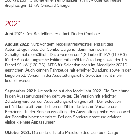
100 kW/136 PS sowie einem einphasigen 7,4 kW- oder wahlweise
dreiphasigen 11 kW-Onboard-Charger.
2021
Juni 2021:
Das Bestellfenster öffnet für den Combo-e.
August 2021
: Kurz vor dem Modelljahreswechsel entfällt das
Automatikgetriebe. Der Combo Cargo ist damit nur noch mit
Schaltgetriebe erhältlich. Dazu werden der 1,2 Turbo 81 kW (110 PS)
für die Ausstattungsreihe Edition mit erhöhter Zuladung sowie der 1,5
Diesel 96 kW (130 PS), MT-6 für Selection noch im Modelljahr 2021D
gestrichen. Auch können Fahrzeuge mit erhöhter Zuladung sowie in der
längeren XL Version in der Ausstattungsreihe Selection nicht mehr
bestellt werden.
September 2021:
Umstellung auf das Modelljahr 2022. Die Streichung
in den Ausstattungsreihen geht weiter. Die Version mit erhöhter
Zuladung wird bei den Ausstattungsreihen gestrafft. Der Selection
entfällt komplett, vom Edition entfällt in der kurzen Variante des
Benziners. In der Serienausstattung der Ausstattungsreihe Edition wird
der Parkpilot hinten vermisst. Bei den Sonderausstattung erfolgen
einige kleinere Anpassungen.
Oktober 2021:
Die erste offizielle Preisliste des Combo-e Cargo