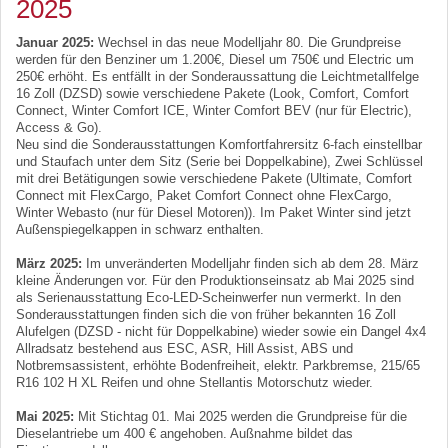
2025
Januar 2025:
Wechsel in das neue Modelljahr 80. Die Grundpreise
werden für den Benziner um 1.200€, Diesel um 750€ und Electric um
250€ erhöht. Es entfällt in der Sonderaussattung die Leichtmetallfelge
16 Zoll (DZSD) sowie verschiedene Pakete (Look, Comfort, Comfort
Connect, Winter Comfort ICE, Winter Comfort BEV (nur für Electric),
Access & Go).
Neu sind die Sonderausstattungen Komfortfahrersitz 6-fach einstellbar
und Staufach unter dem Sitz (Serie bei Doppelkabine), Zwei Schlüssel
mit drei Betätigungen sowie verschiedene Pakete (Ultimate, Comfort
Connect mit FlexCargo, Paket Comfort Connect ohne FlexCargo,
Winter Webasto (nur für Diesel Motoren)). Im Paket Winter sind jetzt
Außenspiegelkappen in schwarz enthalten.
März 2025:
Im unveränderten Modelljahr finden sich ab dem 28. März
kleine Änderungen vor. Für den Produktionseinsatz ab Mai 2025 sind
als Serienausstattung Eco-LED-Scheinwerfer nun vermerkt. In den
Sonderausstattungen finden sich die von früher bekannten 16 Zoll
Alufelgen (DZSD - nicht für Doppelkabine) wieder sowie ein Dangel 4x4
Allradsatz bestehend aus ESC, ASR, Hill Assist, ABS und
Notbremsassistent, erhöhte Bodenfreiheit, elektr. Parkbremse, 215/65
R16 102 H XL Reifen und ohne Stellantis Motorschutz wieder.
Mai 2025:
Mit Stichtag 01. Mai 2025 werden die Grundpreise für die
Dieselantriebe um 400 € angehoben. Außnahme bildet das