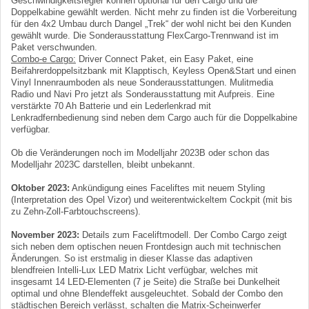
Geschwindigkeitsregler können optional für den Cargo und die
Doppelkabine gewählt werden. Nicht mehr zu finden ist die Vorbereitung
für den 4x2 Umbau durch Dangel „Trek“ der wohl nicht bei den Kunden
gewählt wurde. Die Sonderausstattung FlexCargo-Trennwand ist im
Paket verschwunden.
Combo-e Cargo:
Driver Connect Paket, ein Easy Paket, eine
Beifahrerdoppelsitzbank mit Klapptisch, Keyless Open&Start und einen
Vinyl Innenraumboden als neue Sonderausstattungen. Mulitmedia
Radio und Navi Pro jetzt als Sonderausstattung mit Aufpreis. Eine
verstärkte 70 Ah Batterie und ein Lederlenkrad mit
Lenkradfernbedienung sind neben dem Cargo auch für die Doppelkabine
verfügbar.
Ob die Veränderungen noch im Modelljahr 2023B oder schon das
Modelljahr 2023C darstellen, bleibt unbekannt.
Oktober 2023:
Ankündigung eines Faceliftes mit neuem Styling
(Interpretation des Opel Vizor) und weiterentwickeltem Cockpit (mit bis
zu Zehn-Zoll-Farbtouchscreens).
November 2023:
Details zum Faceliftmodell. Der Combo Cargo zeigt
sich neben dem optischen neuen Frontdesign auch mit technischen
Änderungen. So ist erstmalig in dieser Klasse das adaptiven
blendfreien Intelli-Lux LED Matrix Licht verfügbar, welches mit
insgesamt 14 LED-Elementen (7 je Seite) die Straße bei Dunkelheit
optimal und ohne Blendeffekt ausgeleuchtet. Sobald der Combo den
städtischen Bereich verlässt, schalten die Matrix-Scheinwerfer