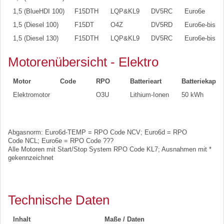
1,5 (BlueHDI 100)
F15DTH
LQP&KL9
DV5RC
Euro6e
1,5 (Diesel 100)
F15DT
O4Z
DV5RD
Euro6e-bis
1,5 (Diesel 130)
F15DTH
LQP&KL9
DV5RC
Euro6e-bis
Motorenübersicht - Elektro
Motor
Code
RPO
Batterieart
Batteriekapazi
Elektromotor
O3U
Lithium-Ionen
50 kWh
Abgasnorm: Euro6d-TEMP = RPO Code NCV; Euro6d = RPO
Code NCL; Euro6e = RPO Code ???
Alle Motoren mit Start/Stop System RPO Code KL7; Ausnahmen mit *
gekennzeichnet
Technische Daten
Inhalt
Maße / Daten