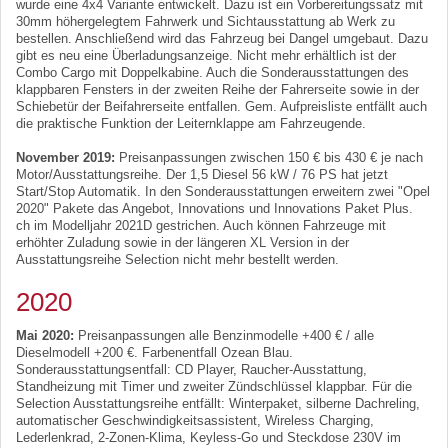
wurde eine 4x4 Variante entwickelt. Dazu ist ein Vorbereitungssatz mit
30mm höhergelegtem Fahrwerk und Sichtausstattung ab Werk zu
bestellen. Anschließend wird das Fahrzeug bei Dangel umgebaut. Dazu
gibt es neu eine Überladungsanzeige. Nicht mehr erhältlich ist der
Combo Cargo mit Doppelkabine. Auch die Sonderausstattungen des
klappbaren Fensters in der zweiten Reihe der Fahrerseite sowie in der
Schiebetür der Beifahrerseite entfallen. Gem. Aufpreisliste entfällt auch
die praktische Funktion der Leiternklappe am Fahrzeugende.
November 2019:
Preisanpassungen zwischen 150 € bis 430 € je nach
Motor/Ausstattungsreihe. Der 1,5 Diesel 56 kW / 76 PS hat jetzt
Start/Stop Automatik. In den Sonderausstattungen erweitern zwei "Opel
2020" Pakete das Angebot, Innovations und Innovations Paket Plus.
ch im Modelljahr 2021D gestrichen. Auch können Fahrzeuge mit
erhöhter Zuladung sowie in der längeren XL Version in der
Ausstattungsreihe Selection nicht mehr bestellt werden.
2020
Mai 2020:
Preisanpassungen alle Benzinmodelle +400 € / alle
Dieselmodell +200 €. Farbenentfall Ozean Blau.
Sonderausstattungsentfall: CD Player, Raucher-Ausstattung,
Standheizung mit Timer und zweiter Zündschlüssel klappbar. Für die
Selection Ausstattungsreihe entfällt: Winterpaket, silberne Dachreling,
automatischer Geschwindigkeitsassistent, Wireless Charging,
Lederlenkrad, 2-Zonen-Klima, Keyless-Go und Steckdose 230V im