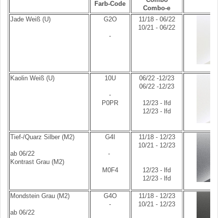
Farb-Code
Combo-e
Jade Weiß (U)
G2O
11/18 - 06/22
10/21 - 06/22
-
Kaolin Weiß (U)
10U
06/22 -12/23
06/22 -12/23
-
P0PR
12/23 - lfd
12/23 - lfd
Tief-/Quarz Silber (M2)
G4I
11/18 - 12/23
10/21 - 12/23
ab 06/22
-
Kontrast Grau (M2)
M0F4
12/23 - lfd
12/23 - lfd
Mondstein Grau (M2)
G4O
11/18 - 12/23
-
10/21 - 12/23
ab 06/22