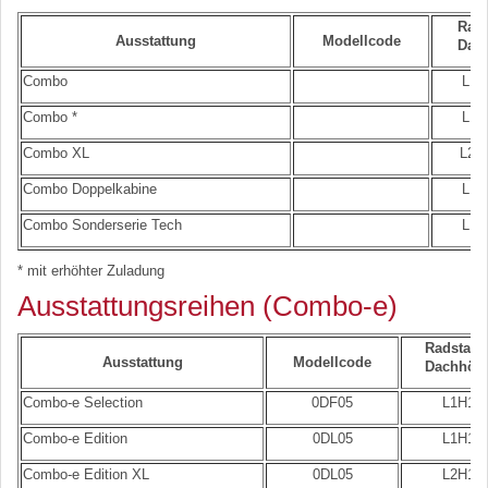
Rads
Ausstattung
Modellcode
Dac
Combo
L1H
Combo *
L1H
Combo XL
L2H1
Combo Doppelkabine
L1H
Combo Sonderserie Tech
L1H
* mit erhöhter Zuladung
Ausstattungsreihen (Combo-e)
Radstand
Ausstattung
Modellcode
Dachhöh
Combo-e Selection
0DF05
L1H1
Combo-e Edition
0DL05
L1H1
Combo-e Edition XL
0DL05
L2H1