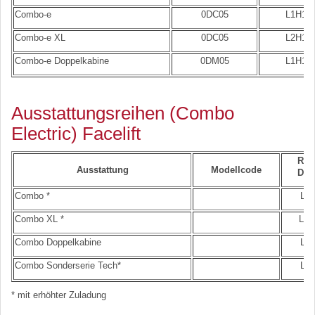
Combo-e
0DC05
L1H1
Combo-e XL
0DC05
L2H1
Combo-e Doppelkabine
0DM05
L1H1
Ausstattungsreihen (Combo
Electric) Facelift
Rad
Ausstattung
Modellcode
Dac
Combo *
L1H
Combo XL *
L2H
Combo Doppelkabine
L1H
Combo Sonderserie Tech*
L1H
* mit erhöhter Zuladung