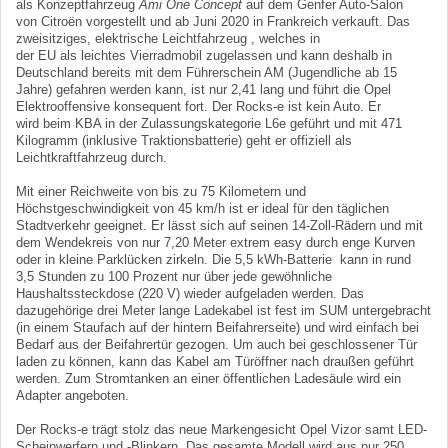
als Konzeptfahrzeug
Ami One Concept
auf dem Genfer Auto-Salon
von Citroën vorgestellt und ab Juni 2020 in Frankreich verkauft. Das
zweisitziges, elektrische Leichtfahrzeug , welches in
der EU als leichtes Vierradmobil zugelassen und kann deshalb in
Deutschland bereits mit dem Führerschein AM (Jugendliche ab 15
Jahre) gefahren werden kann, ist nur 2,41 lang und führt die Opel
Elektrooffensive konsequent fort. Der Rocks-e ist kein Auto. Er
wird beim KBA in der Zulassungskategorie L6e geführt und mit 471
Kilogramm (inklusive Traktionsbatterie) geht er offiziell als
Leichtkraftfahrzeug durch.
Mit einer Reichweite von bis zu 75 Kilometern und
Höchstgeschwindigkeit von 45 km/h ist er ideal für den täglichen
Stadtverkehr geeignet. Er lässt sich auf seinen 14-Zoll-Rädern und mit
dem Wendekreis von nur 7,20 Meter extrem easy durch enge Kurven
oder in kleine Parklücken zirkeln. Die 5,5 kWh-Batterie kann in rund
3,5 Stunden zu 100 Prozent nur über jede gewöhnliche
Haushaltssteckdose (220 V) wieder aufgeladen werden. Das
dazugehörige drei Meter lange Ladekabel ist fest im SUM untergebracht
(in einem Staufach auf der hintern Beifahrerseite) und wird einfach bei
Bedarf aus der Beifahrertür gezogen. Um auch bei geschlossener Tür
laden zu können, kann das Kabel am Türöffner nach draußen geführt
werden. Zum Stromtanken an einer öffentlichen Ladesäule wird ein
Adapter angeboten.
Der Rocks-e trägt stolz das neue Markengesicht Opel Vizor samt LED-
Scheinwerfern und ‑Blinkern. Das gesamte Modell wird aus nur 250