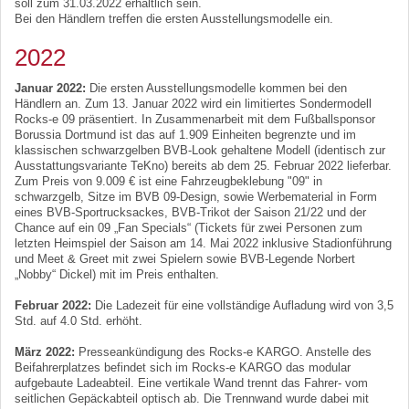
soll zum 31.03.2022 erhältlich sein.
Bei den Händlern treffen die ersten Ausstellungsmodelle ein.
2022
Januar 2022:
Die ersten Ausstellungsmodelle kommen bei den
Händlern an. Zum 13. Januar 2022 wird ein limitiertes Sondermodell
Rocks-e 09 präsentiert. In Zusammenarbeit mit dem Fußballsponsor
Borussia Dortmund ist das auf 1.909 Einheiten begrenzte und im
klassischen schwarzgelben BVB-Look gehaltene Modell (identisch zur
Ausstattungsvariante TeKno) bereits ab dem 25. Februar 2022 lieferbar.
Zum Preis von 9.009 € ist eine Fahrzeugbeklebung "09" in
schwarzgelb, Sitze im BVB 09-Design, sowie Werbematerial in Form
eines BVB-Sportrucksackes, BVB-Trikot der Saison 21/22 und der
Chance auf ein 09 „Fan Specials“ (Tickets für zwei Personen zum
letzten Heimspiel der Saison am 14. Mai 2022 inklusive Stadionführung
und Meet & Greet mit zwei Spielern sowie BVB-Legende Norbert
„Nobby“ Dickel) mit im Preis enthalten.
Februar 2022:
Die Ladezeit für eine vollständige Aufladung wird von 3,5
Std. auf 4.0 Std. erhöht.
März 2022:
Presseankündigung des Rocks-e KARGO. Anstelle des
Beifahrerplatzes befindet sich im Rocks-e KARGO das modular
aufgebaute Ladeabteil. Eine vertikale Wand trennt das Fahrer- vom
seitlichen Gepäckabteil optisch ab. Die Trennwand wurde dabei mit