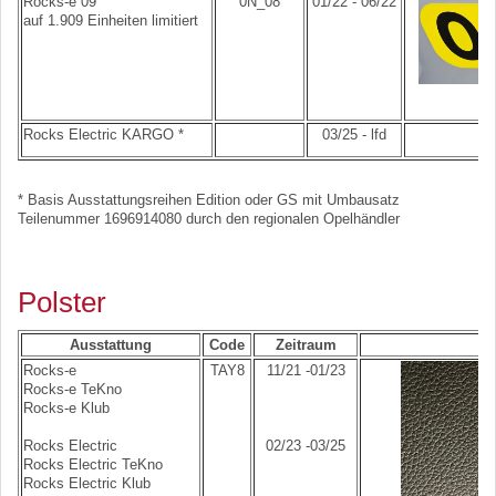
Rocks-e 09
0N_08
01/22 - 06/22
auf 1.909 Einheiten limitiert
Rocks Electric KARGO *
03/25 - lfd
* Basis Ausstattungsreihen Edition oder GS mit Umbausatz
Teilenummer 1696914080 durch den regionalen Opelhändler
Polster
Ausstattung
Code
Zeitraum
Rocks-e
TAY8
11/21 -01/23
Rocks-e TeKno
Rocks-e Klub
Rocks Electric
02/23 -03/25
Rocks Electric TeKno
Rocks Electric Klub