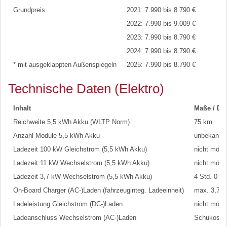
Grundpreis
2021: 7.990 bis 8.790 €
2022: 7.990 bis 9.009 €
2023: 7.990 bis 8.790 €
2024: 7.990 bis 8.790 €
* mit ausgeklappten Außenspiegeln
2025: 7.990 bis 8.790 €
Technische Daten (Elektro)
Inhalt
Maße / Da
Reichweite 5,5 kWh Akku (WLTP Norm)
75 km
Anzahl Module 5,5 kWh Akku
unbekannt
Ladezeit 100 kW Gleichstrom (5,5 kWh Akku)
nicht mögl
Ladezeit 11 kW Wechselstrom (5,5 kWh Akku)
nicht mögl
Ladezeit 3,7 kW Wechselstrom (5,5 kWh Akku)
4 Std. 0 m
On-Board Charger (AC-)Laden (fahrzeuginteg. Ladeeinheit)
max. 3,7 k
Ladeleistung Gleichstrom (DC-)Laden
nicht mögl
Ladeanschluss Wechselstrom (AC-)Laden
Schukostec