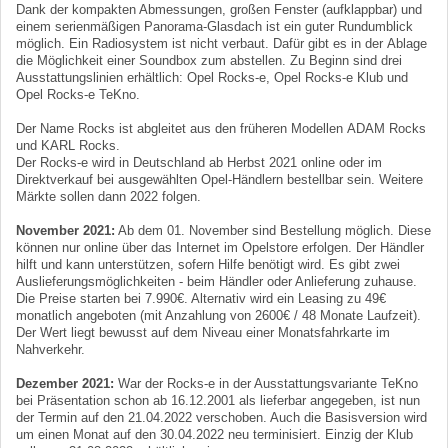
Dank der kompakten Abmessungen, großen Fenster (aufklappbar) und
einem serienmäßigen Panorama-Glasdach ist ein guter Rundumblick
möglich. Ein Radiosystem ist nicht verbaut. Dafür gibt es in der Ablage
die Möglichkeit einer Soundbox zum abstellen. Zu Beginn sind drei
Ausstattungslinien erhältlich: Opel Rocks‑e, Opel Rocks-e Klub und
Opel Rocks-e TeKno.
Der Name Rocks ist abgleitet aus den früheren Modellen ADAM Rocks
und KARL Rocks.
Der Rocks-e wird in Deutschland ab Herbst 2021 online oder im
Direktverkauf bei ausgewählten Opel-Händlern bestellbar sein. Weitere
Märkte sollen dann 2022 folgen.
November 2021:
Ab dem 01. November sind Bestellung möglich. Diese
können nur online über das Internet im Opelstore erfolgen. Der Händler
hilft und kann unterstützen, sofern Hilfe benötigt wird. Es gibt zwei
Auslieferungsmöglichkeiten - beim Händler oder Anlieferung zuhause.
Die Preise starten bei 7.990€. Alternativ wird ein Leasing zu 49€
monatlich angeboten (mit Anzahlung von 2600€ / 48 Monate Laufzeit).
Der Wert liegt bewusst auf dem Niveau einer Monatsfahrkarte im
Nahverkehr.
Dezember 2021:
War der Rocks-e in der Ausstattungsvariante TeKno
bei Präsentation schon ab 16.12.2001 als lieferbar angegeben, ist nun
der Termin auf den 21.04.2022 verschoben. Auch die Basisversion wird
um einen Monat auf den 30.04.2022 neu terminisiert. Einzig der Klub