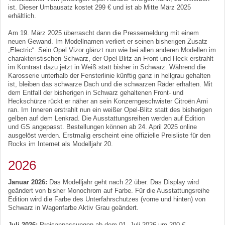
ist. Dieser Umbausatz kostet 299 € und ist ab Mitte März 2025
erhältlich.
Am 19. März 2025 überrascht dann die Pressemeldung mit einem
neuen Gewand. Im Modellnamen verliert er seinen bisherigen Zusatz
„Electric“. Sein Opel Vizor glänzt nun wie bei allen anderen Modellen im
charakteristischen Schwarz, der Opel-Blitz an Front und Heck erstrahlt
im Kontrast dazu jetzt in Weiß statt bisher in Schwarz. Während die
Karosserie unterhalb der Fensterlinie künftig ganz in hellgrau gehalten
ist, bleiben das schwarze Dach und die schwarzen Räder erhalten. Mit
dem Entfall der bisherigen in Schwarz gehaltenen Front- und
Heckschürze rückt er näher an sein Konzerngeschwister Citroën Ami
ran. Im Inneren erstrahlt nun ein weißer Opel-Blitz statt des bisherigen
gelben auf dem Lenkrad. Die Ausstattungsreihen werden auf Edition
und GS angepasst. Bestellungen können ab 24. April 2025 online
ausgelöst werden. Erstmalig erscheint eine offizielle Preisliste für den
Rocks im Internet als Modelljahr 20.
2026
Januar 2026:
Das Modelljahr geht nach 22 über. Das Display wird
geändert von bisher Monochrom auf Farbe. Für die Ausstattungsreihe
Edition wird die Farbe des Unterfahrschutzes (vorne und hinten) von
Schwarz in Wagenfarbe Aktiv Grau geändert.
Juli 2026:
Preisanpassungen ab dem 01. Juli 2026 um 200 €.