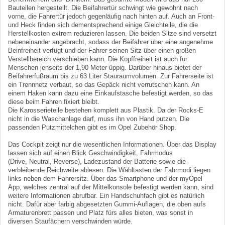
Bauteilen hergestellt. Die Beifahrertür schwingt wie gewohnt nach
vorne, die Fahrertür jedoch gegenläufig nach hinten auf. Auch an Front-
und Heck finden sich dementsprechend einige Gleichteile, die die
Herstellkosten extrem reduzieren lassen. Die beiden Sitze sind versetzt
nebeneinander angebracht, sodass der Beifahrer über eine angenehme
Beinfreiheit verfügt und der Fahrer seinen Sitz über einen großen
Verstellbereich verschieben kann. Die Kopffreiheit ist auch für
Menschen jenseits der 1,90 Meter üppig. Darüber hinaus bietet der
Beifahrerfußraum bis zu 63 Liter Stauraumvolumen. Zur Fahrerseite ist
ein Trennnetz verbaut, so das Gepäck nicht verrutschen kann. An
einem Haken kann dazu eine Einkaufstasche befestigt werden, so das
diese beim Fahren fixiert bleibt.
Die Karosserieteile bestehen komplett aus Plastik. Da der Rocks-E
nicht in die Waschanlage darf, muss ihn von Hand putzen. Die
passenden Putzmittelchen gibt es im Opel Zubehör Shop.
Das Cockpit zeigt nur die wesentlichen Informationen. Über das Display
lassen sich auf einen Blick Geschwindigkeit, Fahrmodus
(Drive, Neutral, Reverse), Ladezustand der Batterie sowie die
verbleibende Reichweite ablesen. Die Wähltasten der Fahrmodi liegen
links neben dem Fahrersitz. Über das Smartphone und der myOpel
App, welches zentral auf der Mittelkonsole befestigt werden kann, sind
weitere Informationen abrufbar. Ein Handschuhfach gibt es natürlich
nicht. Dafür aber farbig abgesetzten Gummi-Auflagen, die oben aufs
Armaturenbrett passen und Platz fürs alles bieten, was sonst in
diversen Staufächern verschwinden würde.