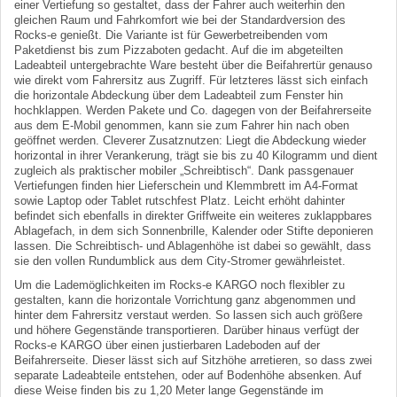
einer Vertiefung so gestaltet, dass der Fahrer auch weiterhin den
gleichen Raum und Fahrkomfort wie bei der Standardversion des
Rocks-e genießt. Die Variante ist für Gewerbetreibenden vom
Paketdienst bis zum Pizzaboten gedacht. Auf die im abgeteilten
Ladeabteil untergebrachte Ware besteht über die Beifahrertür genauso
wie direkt vom Fahrersitz aus Zugriff. Für letzteres lässt sich einfach
die horizontale Abdeckung über dem Ladeabteil zum Fenster hin
hochklappen. Werden Pakete und Co. dagegen von der Beifahrerseite
aus dem E-Mobil genommen, kann sie zum Fahrer hin nach oben
geöffnet werden. Cleverer Zusatznutzen: Liegt die Abdeckung wieder
horizontal in ihrer Verankerung, trägt sie bis zu 40 Kilogramm und dient
zugleich als praktischer mobiler „Schreibtisch“. Dank passgenauer
Vertiefungen finden hier Lieferschein und Klemmbrett im A4-Format
sowie Laptop oder Tablet rutschfest Platz. Leicht erhöht dahinter
befindet sich ebenfalls in direkter Griffweite ein weiteres zuklappbares
Ablagefach, in dem sich Sonnenbrille, Kalender oder Stifte deponieren
lassen. Die Schreibtisch- und Ablagenhöhe ist dabei so gewählt, dass
sie den vollen Rundumblick aus dem City-Stromer gewährleistet.
Um die Lademöglichkeiten im Rocks-e KARGO noch flexibler zu
gestalten, kann die horizontale Vorrichtung ganz abgenommen und
hinter dem Fahrersitz verstaut werden. So lassen sich auch größere
und höhere Gegenstände transportieren. Darüber hinaus verfügt der
Rocks-e KARGO über einen justierbaren Ladeboden auf der
Beifahrerseite. Dieser lässt sich auf Sitzhöhe arretieren, so dass zwei
separate Ladeabteile entstehen, oder auf Bodenhöhe absenken. Auf
diese Weise finden bis zu 1,20 Meter lange Gegenstände im