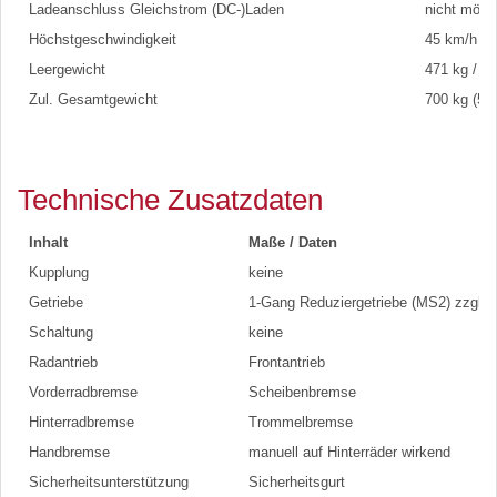
Ladeanschluss Gleichstrom (DC-)Laden
nicht mögl
Höchstgeschwindigkeit
45 km/h (a
Leergewicht
471 kg / 4
Zul. Gesamtgewicht
700 kg (5,
Technische Zusatzdaten
Inhalt
Maße / Daten
Kupplung
keine
Getriebe
1-Gang Reduziergetriebe (MS2) zzgl.
Schaltung
keine
Radantrieb
Frontantrieb
Vorderradbremse
Scheibenbremse
Hinterradbremse
Trommelbremse
Handbremse
manuell auf Hinterräder wirkend
Sicherheitsunterstützung
Sicherheitsgurt