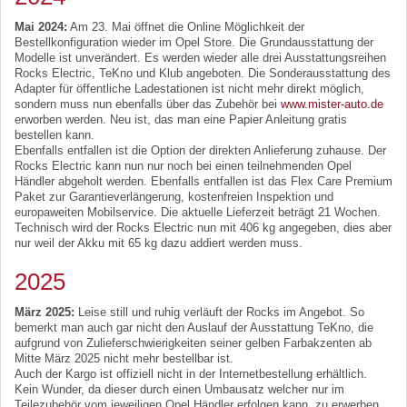
Mai 2024:
Am 23. Mai öffnet die Online Möglichkeit der
Bestellkonfiguration wieder im Opel Store. Die Grundausstattung der
Modelle ist unverändert. Es werden wieder alle drei Ausstattungsreihen
Rocks Electric, TeKno und Klub angeboten. Die Sonderausstattung des
Adapter für öffentliche Ladestationen ist nicht mehr direkt möglich,
sondern muss nun ebenfalls über das Zubehör bei
www.mister-auto.de
erworben werden. Neu ist, das man eine Papier Anleitung gratis
bestellen kann.
Ebenfalls entfallen ist die Option der direkten Anlieferung zuhause. Der
Rocks Electric kann nun nur noch bei einen teilnehmenden Opel
Händler abgeholt werden. Ebenfalls entfallen ist das Flex Care Premium
Paket zur Garantieverlängerung, kostenfreien Inspektion und
europaweiten Mobilservice. Die aktuelle Lieferzeit beträgt 21 Wochen.
Technisch wird der Rocks Electric nun mit 406 kg angegeben, dies aber
nur weil der Akku mit 65 kg dazu addiert werden muss.
2025
März 2025:
Leise still und ruhig verläuft der Rocks im Angebot. So
bemerkt man auch gar nicht den Auslauf der Ausstattung TeKno, die
aufgrund von Zulieferschwierigkeiten seiner gelben Farbakzenten ab
Mitte März 2025 nicht mehr bestellbar ist.
Auch der Kargo ist offiziell nicht in der Internetbestellung erhältlich.
Kein Wunder, da dieser durch einen Umbausatz welcher nur im
Teilezubehör vom jeweiligen Opel Händler erfolgen kann, zu erwerben