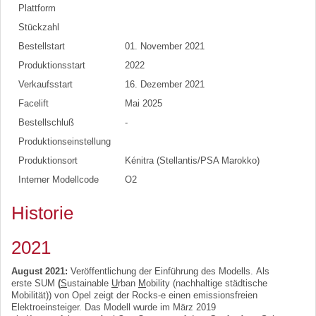
Plattform
Stückzahl
Bestellstart
01. November 2021
Produktionsstart
2022
Verkaufsstart
16. Dezember 2021
Facelift
Mai 2025
Bestellschluß
-
Produktionseinstellung
Produktionsort
Kénitra (Stellantis/PSA Marokko)
Interner Modellcode
O2
Historie
2021
August 2021:
Veröffentlichung der Einführung des Modells. Als
erste SUM
(
S
ustainable
U
rban
M
obility (nachhaltige städtische
Mobilität)) von Opel zeigt der Rocks-e einen emissionsfreien
Elektroeinsteiger. Das Modell wurde im März 2019