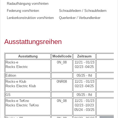
Radaufhängung vorn/hinten
Federung vorn/hinten
Schraubfedern / Schraubfedern
Lenkerkonstruktion vorn/hinten
Querlenker / Verbundlenker
Ausstattungsreihen
Ausstattung
Modellcode
Zeitraum
Rocks-e
0N_08
11/21 - 01/23
Rocks Electric
02/23 -04/25
Edition
05/25 - lfd
Rocks-e Klub
0NR08
11/21 - 01/23
Rocks Electric Klub
02/23 -04/25
GS
05/25 - lfd
Rocks-e TeKno
0N_08
11/21 - 01/23
Rocks Electric TeKno
02/23 -10/23
05/24 - 03/25