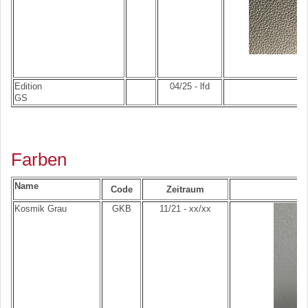
K
Edition
04/25 - lfd
GS
Farben
Name
Code
Zeitraum
Kosmik Grau
GKB
11/21 - xx/xx