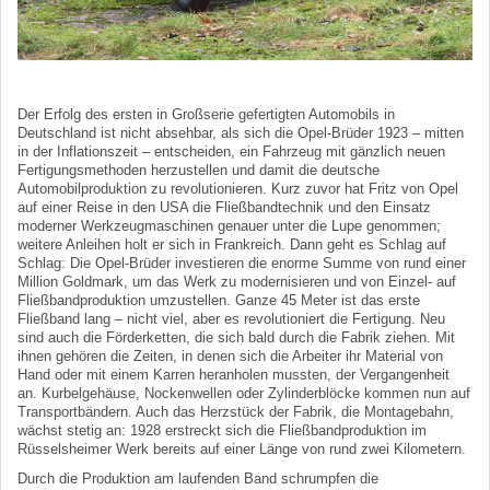
Der Erfolg des ersten in Großserie gefertigten Automobils in
Deutschland ist nicht absehbar, als sich die Opel-Brüder 1923 – mitten
in der Inflationszeit – entscheiden, ein Fahrzeug mit gänzlich neuen
Fertigungsmethoden herzustellen und damit die deutsche
Automobilproduktion zu revolutionieren. Kurz zuvor hat Fritz von Opel
auf einer Reise in den USA die Fließbandtechnik und den Einsatz
moderner Werkzeugmaschinen genauer unter die Lupe genommen;
weitere Anleihen holt er sich in Frankreich. Dann geht es Schlag auf
Schlag: Die Opel-Brüder investieren die enorme Summe von rund einer
Million Goldmark, um das Werk zu modernisieren und von Einzel- auf
Fließbandproduktion umzustellen. Ganze 45 Meter ist das erste
Fließband lang – nicht viel, aber es revolutioniert die Fertigung. Neu
sind auch die Förderketten, die sich bald durch die Fabrik ziehen. Mit
ihnen gehören die Zeiten, in denen sich die Arbeiter ihr Material von
Hand oder mit einem Karren heranholen mussten, der Vergangenheit
an. Kurbelgehäuse, Nockenwellen oder Zylinderblöcke kommen nun auf
Transportbändern. Auch das Herzstück der Fabrik, die Montagebahn,
wächst stetig an: 1928 erstreckt sich die Fließbandproduktion im
Rüsselsheimer Werk bereits auf einer Länge von rund zwei Kilometern.
Durch die Produktion am laufenden Band schrumpfen die