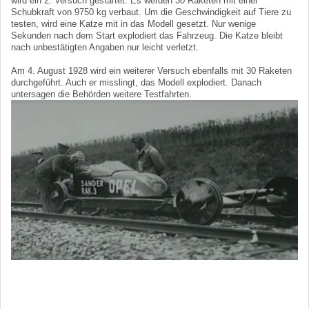
wird ein 2. Versuch gestartet. Es werden 30 Raketen mit einer
Schubkraft von 9750 kg verbaut. Um die Geschwindigkeit auf Tiere zu
testen, wird eine Katze mit in das Modell gesetzt. Nur wenige
Sekunden nach dem Start explodiert das Fahrzeug. Die Katze bleibt
nach unbestätigten Angaben nur leicht verletzt.
Am 4. August 1928 wird ein weiterer Versuch ebenfalls mit 30 Raketen
durchgeführt. Auch er misslingt, das Modell explodiert. Danach
untersagen die Behörden weitere Testfahrten.