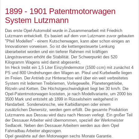
1899 - 1901 Patentmotorwagen
System Lutzmann
Das erste Opel-Automobil wurde in Zusammenarbeit mit Friedrich
Lutzmann entwickelt. Es basiert auf dem von Lutzmann zuvor gebauten
"Pfeil Modellen" - einem Kutschenwagen, kann aber schon einiges an
Innovationen vorweisen. So ist die kettengesteuerte Lenkung
überarbeitet worden und ein tieferer Rahmen mit kräftigen
Längstraversen erhöht die Stabilität. Der Schwerpunkt des 520
Kilogramm Wagens wird damit abgesenkt,
Im Heck treibt ein 1,5 Liter Einzylindermotor (1500 ccm) mit zunächst 4
PS und 800 Umdrehungen den Wagen an. Pleul und Kurbelwelle liegen
im Freien. Der Antrieb zur Hinterachse wird über ein weit verbreitetes
System mit ledernen Treibriemen, Vorlegewelle, Planetengetriebe,
Ritzeln und Ketten. Die Höchstgeschwindigkeit liegt bei 30 km/h. Die
Opel-Patentmotorwagen kosteten, je nach Modellvariante, um 2000 bis
3500 Mark und entsteht ab 1899 in Rüsselsheim weitgehend in
Handarbeit. Sonderwünsche, wie Karbidlampen oder einem
zusätzlichen Dienersitz, werden gern erfüllt. Die gesamte Produktion
Lutzmanns aus Dessau wird dazu nach Hessen verlegt. Ein großer Teil
der Dessauer Arbeiter wird übernommen, speziell der Werkmeister
Sedlacek. Neben den Dessauer Arbeitern werden aus dem Opel
Fahrradbau Arbeiter abgezogen.
Opel gewährte auf den Motorwagen sechs Monate Garantie.