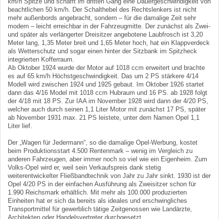
km/h Spitze und schafft im dritten Gang eine Dauergeschwindigkeit von
beachtlichen 50 km/h. Der Schalthebel des Rechtslenkers ist nicht
mehr außenbords angebracht, sondern – für die damalige Zeit sehr
modern – leicht erreichbar in der Fahrzeugmitte. Der zunächst als Zwei-
und später als verlängerter Dreisitzer angebotene Laubfrosch ist 3,20
Meter lang, 1,35 Meter breit und 1,65 Meter hoch, hat ein Klappverdeck
als Wetterschutz und sogar einen hinter der Sitzbank im Spitzheck
integrierten Kofferraum.
Ab Oktober 1924 wurde der Motor auf 1018 ccm erweitert und brachte
es auf 65 km/h Höchstgeschwindigkeit. Das um 2 PS stärkere 4/14
Modell wird zwischen 1924 und 1925 gebaut. Im Oktober 1926 startet
dann das 4/16 Model mit 1018 ccm Hubraum und 16 PS. ab 1928 folgt
der 4/18 mit 18 PS. Zur IAA im November 1928 wird dann der 4/20 PS,
welcher auch durch seinen 1,1 Liter Motor mit zunächst 17 PS, später
ab November 1931 max. 21 PS leistete, unter dem Namen Opel 1,1
Liter lief.
Der „Wagen für Jedermann“, so die damalige Opel-Werbung, kostet
beim Produktionsstart 4.500 Rentenmark – wenig im Vergleich zu
anderen Fahrzeugen, aber immer noch so viel wie ein Eigenheim. Zum
Volks-Opel wird er, weil sein Verkaufspreis dank stetig
weiterentwickelter Fließbandtechnik von Jahr zu Jahr sinkt. 1930 ist der
Opel 4/20 PS in der einfachen Ausführung als Zweisitzer schon für
1.990 Reichsmark erhältlich. Mit mehr als 100.000 produzierten
Einheiten hat er sich da bereits als ideales und erschwingliches
Transportmittel für gewerblich tätige Zeitgenossen wie Landärzte,
Architekten oder Handelsvertreter durchgesetzt.