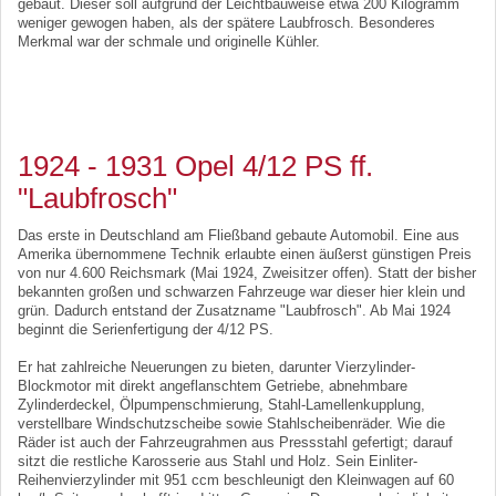
gebaut. Dieser soll aufgrund der Leichtbauweise etwa 200 Kilogramm
weniger gewogen haben, als der spätere Laubfrosch. Besonderes
Merkmal war der schmale und originelle Kühler.
1924 - 1931 Opel 4/12 PS ff.
"Laubfrosch"
Das erste in Deutschland am Fließband gebaute Automobil. Eine aus
Amerika übernommene Technik erlaubte einen äußerst günstigen Preis
von nur 4.600 Reichsmark (Mai 1924, Zweisitzer offen). Statt der bisher
bekannten großen und schwarzen Fahrzeuge war dieser hier klein und
grün. Dadurch entstand der Zusatzname "Laubfrosch". Ab Mai 1924
beginnt die Serienfertigung der 4/12 PS.
Er hat zahlreiche Neuerungen zu bieten, darunter Vierzylinder-
Blockmotor mit direkt angeflanschtem Getriebe, abnehmbare
Zylinderdeckel, Ölpumpenschmierung, Stahl-Lamellenkupplung,
verstellbare Windschutzscheibe sowie Stahlscheibenräder. Wie die
Räder ist auch der Fahrzeugrahmen aus Pressstahl gefertigt; darauf
sitzt die restliche Karosserie aus Stahl und Holz. Sein Einliter-
Reihenvierzylinder mit 951 ccm beschleunigt den Kleinwagen auf 60