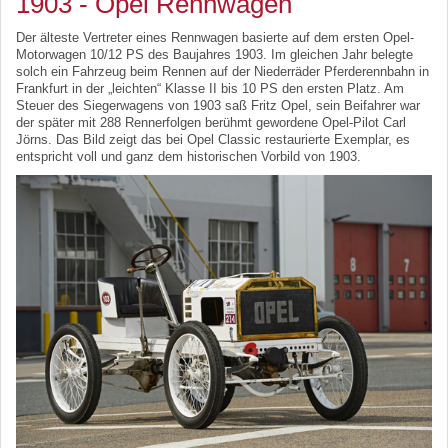
1903 - Opel Rennwagen
Der älteste Vertreter eines Rennwagen basierte auf dem ersten Opel-
Motorwagen 10/12 PS des Baujahres 1903. Im gleichen Jahr belegte
solch ein Fahrzeug beim Rennen auf der Niederräder Pferderennbahn in
Frankfurt in der „leichten“ Klasse II bis 10 PS den ersten Platz. Am
Steuer des Siegerwagens von 1903 saß Fritz Opel, sein Beifahrer war
der später mit 288 Rennerfolgen berühmt gewordene Opel-Pilot Carl
Jörns. Das Bild zeigt das bei Opel Classic restaurierte Exemplar, es
entspricht voll und ganz dem historischen Vorbild von 1903.