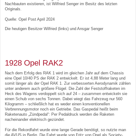
Nachbauten existieren, ist Wilfried Senger im Besitz des letzten
Originals.
Quelle: Opel Post April 2024
Die heutigen Besitzer Wilfried (links) und Ansgar Senger
1928 Opel RAK2
Nach dem Erfolg des RAK 1 wird im gleichen Jahr auf dem Chassis
eine Opel 10/40 PS der RAK 2 entwickelt. Er ist 4,88 Meter lang und
somit länger als der Opel RAK 1. Zur verbesserten Aerodynamik zählen
unter anderem auch größere Flügel. Die Zahl der Feststoffraketen im
Heck des Wagens verdoppelt sich auf 24 – zusammen entwickeln sie
einen Schub von sechs Tonnen. Dabei wiegt das Fahrzeug nur 560
Kilogramm – schließlich hat es weder einen konventionellen
Verbrennungsmotor noch ein Getriebe. Das Gaspedal heißt beim
Raketenauto „Zündpedal“: Per Pedaldruck werden die Raketen
nacheinander elektrisch gezündet.
Für die Rekordfahrt wurde eine lange Gerade benötigt, so nutzte man
die AVUS in Berlin. Die Fahrt wurde von Fritz von Opel als Society-