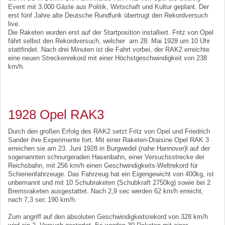
Event mit 3.000 Gäste aus Politik, Wirtschaft und Kultur geplant. Der
erst fünf Jahre alte Deutsche Rundfunk übertrugt den Rekordversuch
live.
Die Raketen wurden erst auf der Startposition installiert. Fritz von Opel
fährt selbst den Rekordversuch, welcher am 28. Mai 1928 um 10 Uhr
stattfindet. Nach drei Minuten ist die Fahrt vorbei, der RAK2 erreichte
eine neuen Streckenrekord mit einer Höchstgeschwindigkeit von 238
km/h.
1928 Opel RAK3
Durch den großen Erfolg des RAK2 setzt Fritz von Opel und Friedrich
Sander ihre Experimente fort. Mit einer Raketen-Draisine Opel RAK 3
erreichen sie am 23. Juni 1928 in Burgwedel (nahe Hannover)l auf der
sogenannten schnurgeraden Hasenbahn, einer Versuchsstrecke der
Reichsbahn, mit 256 km/h einen Geschwindigkeits-Weltrekord für
Schienenfahrzeuge. Das Fahrzeug hat ein Eigengewicht von 400kg, ist
unbemannt und mit 10 Schubraketen (Schubkraft 2750kg) sowie bei 2
Bremsraketen ausgestattet. Nach 2,9 sec werden 62 km/h erreicht,
nach 7,3 sec 190 km/h.
Zum angriff auf den absoluten Geschwindigkeitsrekord von 328 km/h