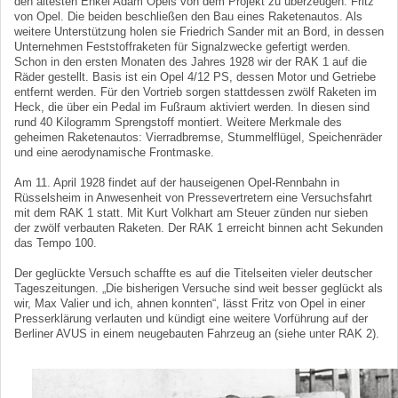
den ältesten Enkel Adam Opels von dem Projekt zu überzeugen: Fritz
von Opel. Die beiden beschließen den Bau eines Raketenautos. Als
weitere Unterstützung holen sie Friedrich Sander mit an Bord, in dessen
Unternehmen Feststoffraketen für Signalzwecke gefertigt werden.
Schon in den ersten Monaten des Jahres 1928 wir der RAK 1 auf die
Räder gestellt. Basis ist ein Opel 4/12 PS, dessen Motor und Getriebe
entfernt werden. Für den Vortrieb sorgen stattdessen zwölf Raketen im
Heck, die über ein Pedal im Fußraum aktiviert werden. In diesen sind
rund 40 Kilogramm Sprengstoff montiert. Weitere Merkmale des
geheimen Raketenautos: Vierradbremse, Stummelflügel, Speichenräder
und eine aerodynamische Frontmaske.
Am 11. April 1928 findet auf der hauseigenen Opel-Rennbahn in
Rüsselsheim in Anwesenheit von Pressevertretern eine Versuchsfahrt
mit dem RAK 1 statt. Mit Kurt Volkhart am Steuer zünden nur sieben
der zwölf verbauten Raketen. Der RAK 1 erreicht binnen acht Sekunden
das Tempo 100.
Der geglückte Versuch schaffte es auf die Titelseiten vieler deutscher
Tageszeitungen. „Die bisherigen Versuche sind weit besser geglückt als
wir, Max Valier und ich, ahnen konnten“, lässt Fritz von Opel in einer
Presserklärung verlauten und kündigt eine weitere Vorführung auf der
Berliner AVUS in einem neugebauten Fahrzeug an (siehe unter RAK 2).