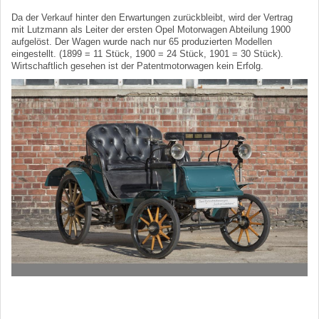
Da der Verkauf hinter den Erwartungen zurückbleibt, wird der Vertrag
mit Lutzmann als Leiter der ersten Opel Motorwagen Abteilung 1900
aufgelöst. Der Wagen wurde nach nur 65 produzierten Modellen
eingestellt. (1899 = 11 Stück, 1900 = 24 Stück, 1901 = 30 Stück).
Wirtschaftlich gesehen ist der Patentmotorwagen kein Erfolg.