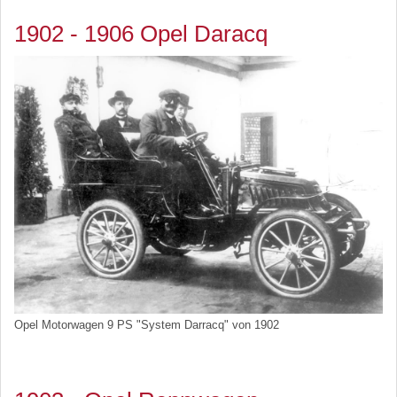
1902 - 1906 Opel Daracq
Opel Motorwagen 9 PS "System Darracq" von 1902