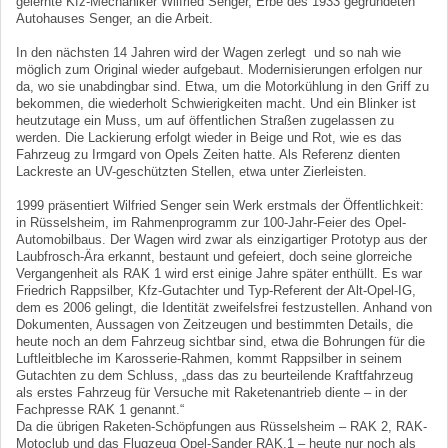
gelernte Kfz-Mechaniker Wilfried Senger, Erbe des 1933 gegründeten
Autohauses Senger, an die Arbeit.
In den nächsten 14 Jahren wird der Wagen zerlegt und so nah wie
möglich zum Original wieder aufgebaut. Modernisierungen erfolgen nur
da, wo sie unabdingbar sind. Etwa, um die Motorkühlung in den Griff zu
bekommen, die wiederholt Schwierigkeiten macht. Und ein Blinker ist
heutzutage ein Muss, um auf öffentlichen Straßen zugelassen zu
werden. Die Lackierung erfolgt wieder in Beige und Rot, wie es das
Fahrzeug zu Irmgard von Opels Zeiten hatte. Als Referenz dienten
Lackreste an UV-geschützten Stellen, etwa unter Zierleisten.
1999 präsentiert Wilfried Senger sein Werk erstmals der Öffentlichkeit:
in Rüsselsheim, im Rahmenprogramm zur 100-Jahr-Feier des Opel-
Automobilbaus. Der Wagen wird zwar als einzigartiger Prototyp aus der
Laubfrosch-Ära erkannt, bestaunt und gefeiert, doch seine glorreiche
Vergangenheit als RAK 1 wird erst einige Jahre später enthüllt. Es war
Friedrich Rappsilber, Kfz-Gutachter und Typ-Referent der Alt-Opel-IG,
dem es 2006 gelingt, die Identität zweifelsfrei festzustellen. Anhand von
Dokumenten, Aussagen von Zeitzeugen und bestimmten Details, die
heute noch an dem Fahrzeug sichtbar sind, etwa die Bohrungen für die
Luftleitbleche im Karosserie-Rahmen, kommt Rappsilber in seinem
Gutachten zu dem Schluss, „dass das zu beurteilende Kraftfahrzeug
als erstes Fahrzeug für Versuche mit Raketenantrieb diente – in der
Fachpresse RAK 1 genannt.“
Da die übrigen Raketen-Schöpfungen aus Rüsselsheim – RAK 2, RAK-
Motoclub und das Flugzeug Opel-Sander RAK.1 – heute nur noch als