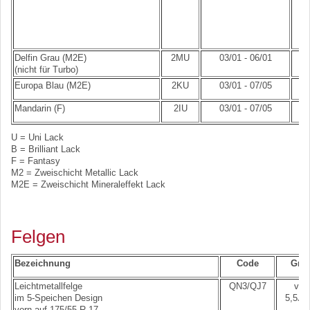
Delfin Grau (M2E)
2MU
03/01 - 06/01
(nicht für Turbo)
Europa Blau (M2E)
2KU
03/01 - 07/05
Mandarin (F)
2IU
03/01 - 07/05
U = Uni Lack
B = Brilliant Lack
F = Fantasy
M2 = Zweischicht Metallic Lack
M2E = Zweischicht Mineraleffekt Lack
Felgen
Bezeichnung
Code
Grö
Leichtmetallfelge
QN3/QJ7
vorn
im 5-Speichen Design
5,5J x
vorn auf 175/55 R 17