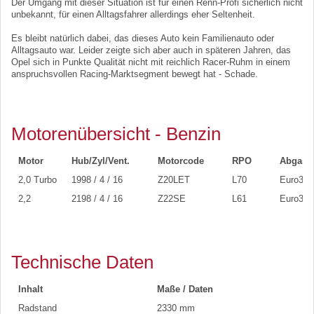
Der Umgang mit dieser Situation ist für einen Renn-Profi sicherlich nicht
unbekannt, für einen Alltagsfahrer allerdings eher Seltenheit.
Es bleibt natürlich dabei, das dieses Auto kein Familienauto oder
Alltagsauto war. Leider zeigte sich aber auch in späteren Jahren, das
Opel sich in Punkte Qualität nicht mit reichlich Racer-Ruhm in einem
anspruchsvollen Racing-Marktsegment bewegt hat - Schade.
Motorenübersicht - Benzin
Motor
Hub/Zyl/Vent.
Motorcode
RPO
Abgas
2,0 Turbo
1998 / 4 / 16
Z20LET
L70
Euro3/D
2,2
2198 / 4 / 16
Z22SE
L61
Euro3/D
Technische Daten
Inhalt
Maße / Daten
Radstand
2330 mm