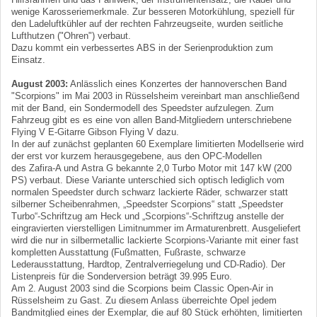
wenige Karosseriemerkmale. Zur besseren Motorkühlung, speziell für
den Ladeluftkühler auf der rechten Fahrzeugseite, wurden seitliche
Lufthutzen ("Ohren") verbaut.
Dazu kommt ein verbessertes ABS in der Serienproduktion zum
Einsatz.
August 2003:
Anlässlich eines Konzertes der hannoverschen Band
"Scorpions" im Mai 2003 in Rüsselsheim vereinbart man anschließend
mit der Band, ein Sondermodell des Speedster aufzulegen. Zum
Fahrzeug gibt es es eine von allen Band-Mitgliedern unterschriebene
Flying V E-Gitarre Gibson Flying V dazu.
In der auf zunächst geplanten 60 Exemplare limitierten Modellserie wird
der erst vor kurzem herausgegebene, aus den OPC-Modellen
des Zafira-A und Astra G bekannte 2,0 Turbo Motor mit 147 kW (200
PS) verbaut. Diese Variante unterschied sich optisch lediglich vom
normalen Speedster durch schwarz lackierte Räder, schwarzer statt
silberner Scheibenrahmen, „Speedster Scorpions“ statt „Speedster
Turbo“-Schriftzug am Heck und „Scorpions“-Schriftzug anstelle der
eingravierten vierstelligen Limitnummer im Armaturenbrett. Ausgeliefert
wird die nur in silbermetallic lackierte Scorpions-Variante mit einer fast
kompletten Ausstattung (Fußmatten, Fußraste, schwarze
Lederausstattung, Hardtop, Zentralverriegelung und CD-Radio). Der
Listenpreis für die Sonderversion beträgt 39.995 Euro.
Am 2. August 2003 sind die Scorpions beim Classic Open-Air in
Rüsselsheim zu Gast. Zu diesem Anlass überreichte Opel jedem
Bandmitglied eines der Exemplar, die auf 80 Stück erhöhten, limitierten