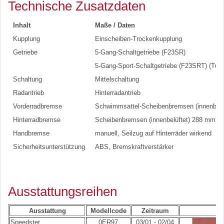
Technische Zusatzdaten
Inhalt
Maße / Daten
Kupplung
Einscheiben-Trockenkupplung
Getriebe
5-Gang-Schaltgetriebe (F23SR)
5-Gang-Sport-Schaltgetriebe (F23SRT) (Turb
Schaltung
Mittelschaltung
Radantrieb
Hinterradantrieb
Vorderradbremse
Schwimmsattel-Scheibenbremsen (innenbelü
Hinterradbremse
Scheibenbremsen (innenbelüftet) 288 mm
Handbremse
manuell, Seilzug auf Hinterräder wirkend
Sicherheitsunterstützung
ABS, Bremskraftverstärker
Ausstattungsreihen
Ausstattung
Modellcode
Zeitraum
Speedster
0ER97
03/01 - 02/04