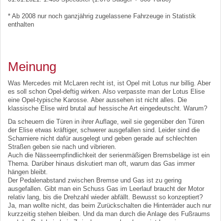
* Ab 2008 nur noch ganzjährig zugelassene Fahrzeuge in Statistik
enthalten
Meinung
Was Mercedes mit McLaren recht ist, ist Opel mit Lotus nur billig. Aber
es soll schon Opel-deftig wirken. Also verpasste man der Lotus Elise
eine Opel-typische Karosse. Aber aussehen ist nicht alles. Die
klassische Elise wird brutal auf hessische Art eingedeutscht. Warum?
Da scheuern die Türen in ihrer Auflage, weil sie gegenüber den Türen
der Elise etwas kräftiger, schwerer ausgefallen sind. Leider sind die
Scharniere nicht dafür ausgelegt und geben gerade auf schlechten
Straßen geben sie nach und vibrieren.
Auch die Nässeempfindlichkeit der serienmäßigen Bremsbeläge ist ein
Thema. Darüber hinaus diskutiert man oft, warum das Gas immer
hängen bleibt.
Der Pedalenabstand zwischen Bremse und Gas ist zu gering
ausgefallen. Gibt man ein Schuss Gas im Leerlauf braucht der Motor
relativ lang, bis die Drehzahl wieder abfällt. Bewusst so konzeptiert?
Ja, man wollte nicht, das beim Zurückschalten die Hinterräder auch nur
kurzzeitig stehen bleiben. Und da man durch die Anlage des Fußraums