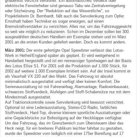
gnadenlos Verzicht verordnet. Ein automatisches Verdeck oder
elektrische Fensterheber sind genauso Tabu wie Zentralverriegelung
oder Sitzheizung. Der "Reduktion auf das Wesentliche", so
Projektleiterin Dr. Bernhardt, fällt auch die Servolenkung zum Opfer.
Ernsthaft haben Techniker es sogar erworgen, auf einen
Bremskraftverstärker zu verzichten. Alles nur, um das Fahrzeuggewicht
so weit wie möglich zu reduzieren. Schon im Dezember sollen bei 300
ausgewählten deutschen Händlern ein Exemplar stehen und im März
2001 an die ersten Kunden geliefert werden. Doch es kommt anders.
März 2001:
Der erste gefertigte Opel Speedster verlässt das Lotus-
Werk in Hethel/England später als geplant. Er wird weitgehend in
Handarbeit hergestellt und ist ein reinrassiger Sportwagen auf der Basis
des Lotus Elise S1. Für 2001 soll die Produktion auf 1.000 Stück, für
2002 auf weitere 1.000 Exemplare limitiert sein. Auf der Insel kommt er
als Vauxhall VX 220 auf den Markt. Das Fahrzeug ist absolut
minimalistisch ausgestattet und verfügt über keinen Komfort. Die
Serienausstattung ist mit Fahrerairbag, Alarmanlage, Radioeinbausatz,
schwarzes Stoffverdeck, Alufelgen und Stoff-Schalensitze nur mit dem
Mindestmaß ausgestattet.
Auf Traktionskontrolle sowie Servolenkung wird bewusst verzichtet.
Optional ist eine Lederausstattung, Stereo-CD Radio, farbliches
Stoffverdeck, Hard-Top, diverse kleinere sportliche Ausstattungen oder
eine Gepäckbrücke zur Befestigung auf der Heckklappe verfügbar.
Um das Fahrzeug, das im Grenzbereich zum Übersteuern über das
Heck neigt, für ein breiteres Publikum leichter fahrbar zu gestalten,
wurde der Speedster vorn lediglich mit einer 175er Bereifung auf 17