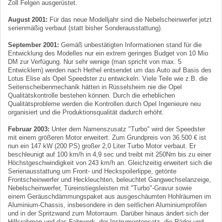
Zoll Felgen ausgerüstet.
August 2001:
Für das neue Modelljahr sind die Nebelscheinwerfer jetzt
serienmäßig verbaut (statt bisher Sonderausstattung).
September 2001:
Gemäß unbestätigten Informationen stand für die
Entwicklung des Modelles nur ein extrem geringes Budget von 10 Mio
DM zur Verfügung. Nur sehr wenige (man spricht von max. 5
Entwicklern) werden nach Hethel entsendet um das Auto auf Basis des
Lotus Elise als Opel Speedster zu entwickeln. Viele Teile wie z.B. die
Seitenscheibenmechanik hätten in Rüsselsheim nie die Opel
Qualitätskontrolle bestehen können. Durch die erheblichen
Qualitätsprobleme werden die Kontrollen durch Opel Ingenieure neu
organisiert und die Produktionsqualität dadurch erhöht.
Februar 2003:
Unter dem Namenszusatz "Turbo" wird der Speedster
mit einem größeren Motor erweitert. Zum Grundpreis von 36.500 € ist
nun ein 147 kW (200 PS) großer 2,0 Liter Turbo Motor verbaut. Er
beschleunigt auf 100 km/h in 4,9 sec und treibt mit 250Nm bis zu einer
Höchstgeschwindigkeit von 243 km/h an. Gleichzeitig erweitert sich die
Serienausstattung um Front- und Heckspoilerlippe, getönte
Frontscheinwerfer und Heckleuchten, beleuchtet Gangwechselanzeige,
Nebelscheinwerfer, Türeinstiegsleisten mit "Turbo"-Gravur sowie
einem Geräuschdämmungspaket aus ausgeschäumten Hohlräumen im
Aluminium-Chassis, insbesondere in den seitlichen Aluminiumprofilen
und in der Spritzwand zum Motorraum. Darüber hinaus ändert sich der
Hilfsrahmen und das Fahrwerk, der Instrumentensatz, die Räder und