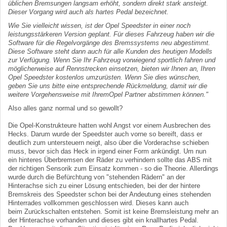
üblichen Bremsungen langsam erhöht, sondern direkt stark ansteigt.
Dieser Vorgang wird auch als hartes Pedal bezeichnet.
Wie Sie vielleicht wissen, ist der Opel Speedster in einer noch
leistungsstärkeren Version geplant. Für dieses Fahrzeug haben wir die
Software für die Regelvorgänge des Bremssystems neu abgestimmt.
Diese Software steht dann auch für alle Kunden des heutigen Modells
zur Verfügung. Wenn Sie Ihr Fahrzeug vorwiegend sportlich fahren und
möglicherweise auf Rennstrecken einsetzen, bieten wir Ihnen an, Ihren
Opel Speedster kostenlos umzurüsten. Wenn Sie dies wünschen,
geben Sie uns bitte eine entsprechende Rückmeldung, damit wir die
weitere Vorgehensweise mit IhremOpel Partner abstimmen können."
Also alles ganz normal und so gewollt?
Die Opel-Konstrukteure hatten wohl Angst vor einem Ausbrechen des
Hecks. Darum wurde der Speedster auch vorne so bereift, dass er
deutlich zum untersteuern neigt, also über die Vorderachse schieben
muss, bevor sich das Heck in irgend einer Form ankündigt. Um nun
ein hinteres Überbremsen der Räder zu verhindern sollte das ABS mit
der richtigen Sensorik zum Einsatz kommen - so die Theorie. Allerdings
wurde durch die Befürchtung von "stehenden Rädern" an der
Hinterachse sich zu einer Lösung entschieden, bei der der hintere
Bremskreis des Speedster schon bei der Andeutung eines stehenden
Hinterrades vollkommen geschlossen wird. Dieses kann auch
beim Zurückschalten entstehen. Somit ist keine Bremsleistung mehr an
der Hinterachse vorhanden und dieses gibt ein knallhartes Pedal.