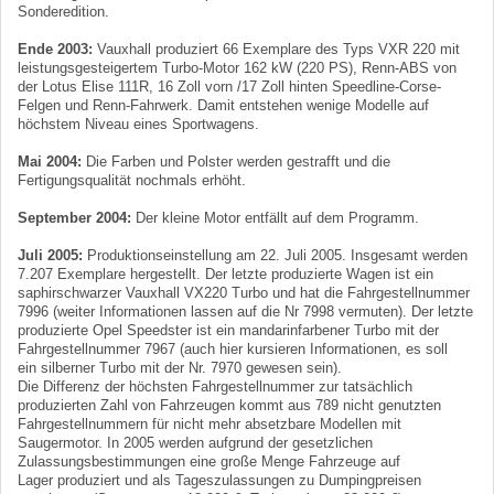
Sonderedition.
Ende 2003:
Vauxhall produziert 66 Exemplare des Typs VXR 220 mit
leistungsgesteigertem Turbo-Motor 162 kW (220 PS), Renn-ABS von
der Lotus Elise 111R, 16 Zoll vorn /17 Zoll hinten Speedline-Corse-
Felgen und Renn-Fahrwerk. Damit entstehen wenige Modelle auf
höchstem Niveau eines Sportwagens.
Mai 2004:
Die Farben und Polster werden gestrafft und die
Fertigungsqualität nochmals erhöht.
September 2004:
Der kleine Motor entfällt auf dem Programm.
Juli 2005:
Produktionseinstellung am 22. Juli 2005. Insgesamt werden
7.207 Exemplare hergestellt. Der letzte produzierte Wagen ist ein
saphirschwarzer Vauxhall VX220 Turbo und hat die Fahrgestellnummer
7996 (weiter Informationen lassen auf die Nr 7998 vermuten). Der letzte
produzierte Opel Speedster ist ein mandarinfarbener Turbo mit der
Fahrgestellnummer 7967 (auch hier kursieren Informationen, es soll
ein silberner Turbo mit der Nr. 7970 gewesen sein).
Die Differenz der höchsten Fahrgestellnummer zur tatsächlich
produzierten Zahl von Fahrzeugen kommt aus 789 nicht genutzten
Fahrgestellnummern für nicht mehr absetzbare Modellen mit
Saugermotor. In 2005 werden aufgrund der gesetzlichen
Zulassungsbestimmungen eine große Menge Fahrzeuge auf
Lager produziert und als Tageszulassungen zu Dumpingpreisen