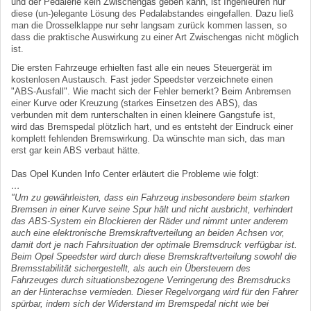
und der Pedalerie kein Zwischengas geben kann, ist Ingenieuren nur
diese (un-)elegante Lösung des Pedalabstandes eingefallen. Dazu ließ
man die Drosselklappe nur sehr langsam zurück kommen lassen, so
dass die praktische Auswirkung zu einer Art Zwischengas nicht möglich
ist.
Die ersten Fahrzeuge erhielten fast alle ein neues Steuergerät im
kostenlosen Austausch. Fast jeder Speedster verzeichnete einen
"ABS-Ausfall". Wie macht sich der Fehler bemerkt? Beim Anbremsen
einer Kurve oder Kreuzung (starkes Einsetzen des ABS), das
verbunden mit dem runterschalten in einen kleinere Gangstufe ist,
wird das Bremspedal plötzlich hart, und es entsteht der Eindruck einer
komplett fehlenden Bremswirkung. Da wünschte man sich, das man
erst gar kein ABS verbaut hätte.
Das Opel Kunden Info Center erläutert die Probleme wie folgt:
…
"Um zu gewährleisten, dass ein Fahrzeug insbesondere beim starken
Bremsen in einer Kurve seine Spur hält und nicht ausbricht, verhindert
das ABS-System ein Blockieren der Räder und nimmt unter anderem
auch eine elektronische Bremskraftverteilung an beiden Achsen vor,
damit dort je nach Fahrsituation der optimale Bremsdruck verfügbar ist.
Beim Opel Speedster wird durch diese Bremskraftverteilung sowohl die
Bremsstabilität sichergestellt, als auch ein Übersteuern des
Fahrzeuges durch situationsbezogene Verringerung des Bremsdrucks
an der Hinterachse vermieden. Dieser Regelvorgang wird für den Fahrer
spürbar, indem sich der Widerstand im Bremspedal nicht wie bei