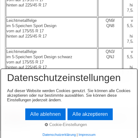
hinten auf 225/45 R 17
hint
7,5J x
Leichtmetallfelge
QN9/
vorn
im 5-Speichen Sport Design
QN8
5,5J x
vorn auf 175/55 R 17
hinten auf 225/45 R 17
hint
7,5J x
Leichtmetallfelge
QN3/
vorn
im 5-Speichen Sport Design schwarz
QNJ
5,5J x
vorn auf 175/55 R 17
hinten auf 225/45 R 17
hint
7,5J x
Datenschutzeinstellungen
Auf dieser Website werden Cookies genutzt. Sie können alle Cookies
akzeptieren oder nur bestimmte auswählen. Sie können diese
Einstellungen jederzeit ändern.
Alle ablehnen
Alle akzeptieren
Startseite
Kontakt
Impressum
© 2003-2026 www.opel-team-niedersachsen.de.
Website erstellt mit zeta-
producer.com
Cookie-Einstellungen
Datenschutzerklärung
|
Impressum