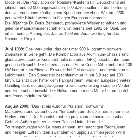
Modelles. Die Population der Roadster-Käufer ist in Deutschland auf
jährlich rund 60 000 angewachsen; 800 davon sollen in der Hoffnung
des Unternehmens künftig einen Speedster erwerben. Weitere 2200
potenzielle Käufer werden im übrigen Europa ausgemacht.
Die 38jährige Dr. Doris Bernhardt, promovierte Wissenschaftlerin und
gelernte Materialwissenschaftlerin, ist bereits seit 1991 bei Opel. Sie
erhielt bereits Anfang des Jahres 1999 die Verantwortung für das
Speedster Projekt.
Juni 1999:
Opel verkündet, das der unter 900 Kilogramm schwere
Zweisitzer in Serie geht. Die Kombination aus Aluminium-Chassis und
glasfaserverstärkter Kunststoffhülle (sprödem GFK) beschert ihm sein
geringes Gewicht. Der bereits aus dem Astra Coupe Mittelmotor mit 108
kW kommt zum Einsatz. Er wurde bei GM entwickelt und besteht aus
Leichtmetall. Den Speedster beschleunigt er in nur 5,9 sec auf 100
km/h. Er sitzt quer hinter dem Fahrgastraum, was ein ausgezeichnetes
Handling dank der ausgewogenen Gewichtsverteilung zwischen Vorder-
und Hinterachse bewirkt. Der Hilfsrahmen um den Motor herum besteht
aus feuerverzinktem Stahl.
August 2000:
"Das ist ein Auto für Puristen", schwärmt
Markenvorstand Uyttenhoven, "für Leute zum Beispiel, die bisher eine
Harley fuhren." Der Speedster ist ein provozierend minimalistisches
Gefährt. Außen geht es in einer Design-Linie, die an die
Tourensportwagen von Le Mans erinnert, mit mächtigen Radhäusern
und riesigen Luftschlitzen zwar ziemlich üppig zu. Innen jedoch wird