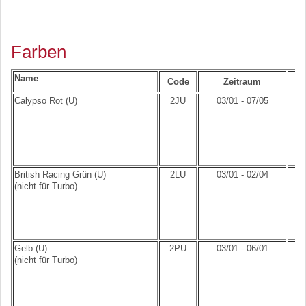
Farben
Name
Code
Zeitraum
Calypso Rot (U)
2JU
03/01 - 07/05
British Racing Grün (U)
2LU
03/01 - 02/04
(nicht für Turbo)
Gelb (U)
2PU
03/01 - 06/01
(nicht für Turbo)