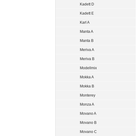
Kadett D
Kadett E
Karl A
Manta A
Manta B
Meriva A
Meriva B
Modellmix
Mokka A
Mokka B
Monterey
Monza A
Movano A
Movano B
Movano C