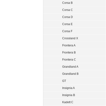
Corsa B
Corsa C
Corsa D
Corsa E
Corsa F
Crossland X
Frontera A
Frontera B
Frontera C
Grandland A
Grandland B
GT
Insignia A
Insignia B
Kadett C