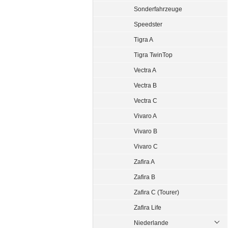
Sonderfahrzeuge
Speedster
Tigra A
Tigra TwinTop
Vectra A
Vectra B
Vectra C
Vivaro A
Vivaro B
Vivaro C
Zafira A
Zafira B
Zafira C (Tourer)
Zafira Life
Niederlande