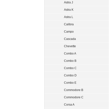
Astra J
Astra K
Astra L
Calibra
Campo
Cascada
Chevette
Combo A
Combo B
Combo C
Combo D
Combo E
Commodore B
Commodore C
Corsa A