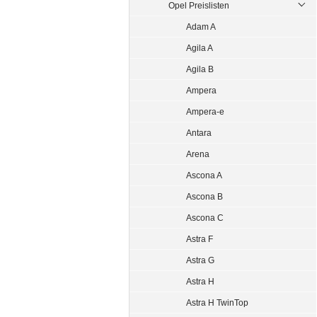
Opel Preislisten
Adam A
Agila A
Agila B
Ampera
Ampera-e
Antara
Arena
Ascona A
Ascona B
Ascona C
Astra F
Astra G
Astra H
Astra H TwinTop