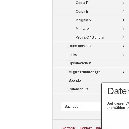
Corsa D
Corsa E
Insignia A
Meriva A
Vectra C / Signum
Rund ums Auto
Links
Updateverlauf
Mitgliederfahrzeuge
Spende
Date
Datenschutz
Auf dieser W
auswählen. S
Startseite
Kontakt
Impressum