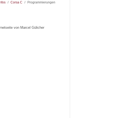
nfos
/
Corsa C
/
Programmierungen
rnetseite von Marcel Gülicher