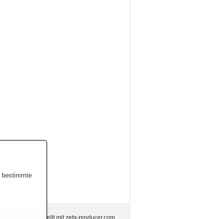
r bestimmte
n.de.
Website erstellt mit zeta-producer.com