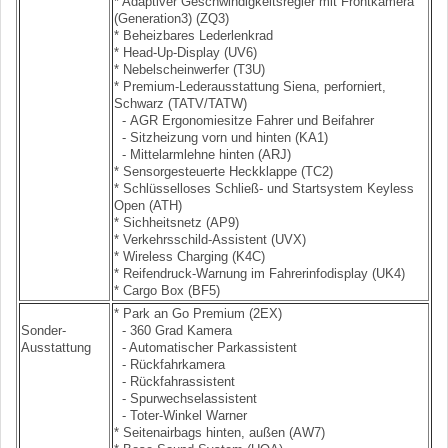
* Adaptiver Geschwindigkeitsregler mit Frontkamera
(Generation3) (ZQ3)
* Beheizbares Lederlenkrad
* Head-Up-Display (UV6)
* Nebelscheinwerfer (T3U)
* Premium-Lederausstattung Siena, perforniert,
Schwarz (TATV/TATW)
- AGR Ergonomiesitze Fahrer und Beifahrer
- Sitzheizung vorn und hinten (KA1)
- Mittelarmlehne hinten (ARJ)
* Sensorgesteuerte Heckklappe (TC2)
* Schlüsselloses Schließ- und Startsystem Keyless
Open (ATH)
* Sichheitsnetz (AP9)
* Verkehrsschild-Assistent (UVX)
* Wireless Charging (K4C)
* Reifendruck-Warnung im Fahrerinfodisplay (UK4)
* Cargo Box (BF5)
* Park an Go Premium (2EX)
Sonder-
- 360 Grad Kamera
Ausstattung
- Automatischer Parkassistent
- Rückfahrkamera
- Rückfahrassistent
- Spurwechselassistent
- Toter-Winkel Warner
* Seitenairbags hinten, außen (AW7)