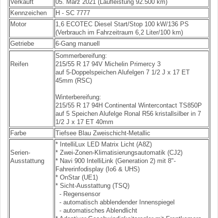
Verkauft
05. März 2021 (Laufleistung 92.500 km)
Kennzeichen
H - SC 7777
Motor
1,6 ECOTEC Diesel Start/Stop 100 kW/136 PS
(Verbrauch im Fahrzeitraum 6,2 Liter/100 km)
Getriebe
6-Gang manuell
Sommerbereifung:
Reifen
215/55 R 17 94V Michelin Primercy 3
auf 5-Doppelspeichen Alufelgen 7 1/2 J x 17 ET
45mm (RSC)
Winterbereifung:
215/55 R 17 94H Continental Wintercontact TS850P
auf 5 Speichen Alufelge Ronal R56 kristallsilber in 7
1/2 J x 17 ET 40mm
Farbe
Tiefsee Blau Zweischicht-Metallic
* IntelliLux LED Matrix Licht (A8Z)
Serien-
* Zwei-Zonen-Klimatisierungsautomatik (CJ2)
Ausstattung
* Navi 900 IntelliLink (Generation 2) mit 8"-
Fahrerinfodisplay (Io6 & UHS)
* OnStar (UE1)
* Sicht-Ausstattung (TSQ)
- Regensensor
- automatisch abblendender Innenspiegel
- automatisches Ablendlicht