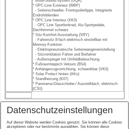
* Bose-Sound-System (UQA)
* OPC-Line Exterieur (WBP)
- Seitenschweller, Frontspoilerlippe, Integrierte
Endrohrblenden
* OPC Line Interieur (XK0)
- OPC Line Sportlenkrad, Alu-Sportpedale,
Dachhimmel schwarz
* Sitz-Komfort-Ausstattung (SRY)
- Fahrersitz 8-fach elektrisch einstellbar mit
Memory-Funktion
- Elektropneumatische Seitenwangeneinstellung
- Sitzventilation Fahrer und Beifahrer
- Außenspiegel mit Umfeldbeleuchtung
* Fußraumteppich Velours (B54)
* Anhängerzugvorrichtung, schwenkbar (VK0)
* Solar Protect hinten (AKo)
* Standheizung (K07)
* Panorama-Glasschiebe-/ Ausstelldach, elektrisch
(C3U)
Datenschutzeinstellungen
Auf dieser Website werden Cookies genutzt. Sie können alle Cookies
akzeptieren oder nur bestimmte auswählen. Sie können diese