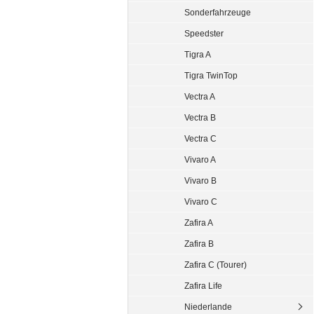
Sonderfahrzeuge
Speedster
Tigra A
Tigra TwinTop
Vectra A
Vectra B
Vectra C
Vivaro A
Vivaro B
Vivaro C
Zafira A
Zafira B
Zafira C (Tourer)
Zafira Life
Niederlande