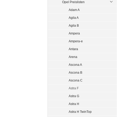
Opel Preislisten
Adam A
Agila A
Agila B
Ampera
Ampera-e
Antara
Arena
Ascona A
Ascona B
Ascona C
Astra F
Astra G
Astra H
Astra H TwinTop