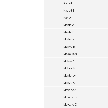
Kadett D
Kadett E
Karl A
Manta A
Manta B
Meriva A
Meriva B
Modellmix
Mokka A
Mokka B
Monterey
Monza A
Movano A
Movano B
Movano C