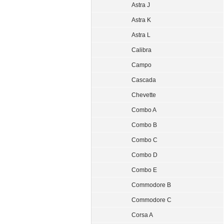
Astra J
Astra K
Astra L
Calibra
Campo
Cascada
Chevette
Combo A
Combo B
Combo C
Combo D
Combo E
Commodore B
Commodore C
Corsa A