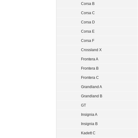
Corsa B
Corsa C
Corsa D
Corsa E
Corsa F
Crossland X
Frontera A
Frontera B
Frontera C
Grandland A
Grandland B
GT
Insignia A
Insignia B
Kadett C