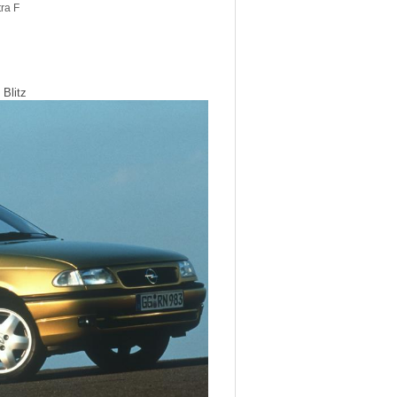
tra F
 Blitz