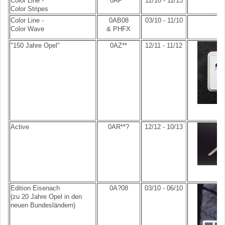
Color Line -
0AP**
12/10 - 11/13
Color Stripes
Color Line -
0AB08
03/10 - 11/10
Color Wave
& PHFX
"150 Jahre Opel"
0AZ**
12/11 - 11/12
Active
0AR**?
12/12 - 10/13
Edition Eisenach
0A?08
03/10 - 06/10
(zu 20 Jahre Opel in den
neuen Bundesländern)