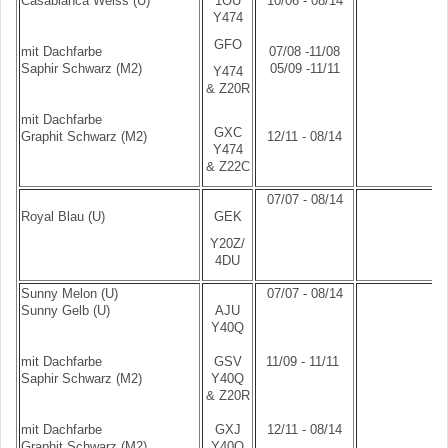
Casablanca Weiss (U)
1OU
10/06 - 08/14
Y474
GFO
mit Dachfarbe
07/08 -11/08
Saphir Schwarz (M2)
05/09 -11/11
Y474
& Z20R
mit Dachfarbe
GXC
Graphit Schwarz (M2)
12/11 - 08/14
Y474
& Z22C
07/07 - 08/14
Royal Blau (U)
GEK
Y20Z/
4DU
Sunny Melon (U)
07/07 - 08/14
Sunny Gelb (U)
AJU
Y40Q
mit Dachfarbe
GSV
11/09 - 11/11
Saphir Schwarz (M2)
Y40Q
& Z20R
mit Dachfarbe
GXJ
12/11 - 08/14
Graphit Schwarz (M2)
Y40Q