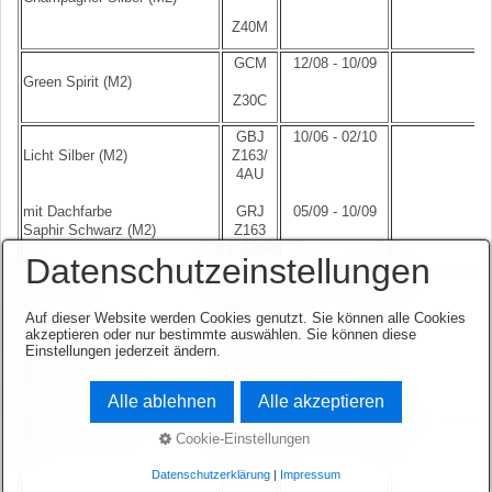
Z40M
GCM
12/08 - 10/09
Green Spirit (M2)
Z30C
GBJ
10/06 - 02/10
Licht Silber (M2)
Z163/
4AU
mit Dachfarbe
GRJ
05/09 - 10/09
Saphir Schwarz (M2)
Z163
& Z20R
Datenschutzeinstellungen
GBI
10/06 - 11/10
Metro (M2)
Z168/
Auf dieser Website werden Cookies genutzt. Sie können alle Cookies
4XU
akzeptieren oder nur bestimmte auswählen. Sie können diese
Einstellungen jederzeit ändern.
mit Dachfarbe
GQZ
05/09 - 10/09
Saphir Schwarz (M2)
Z168
& Z20R
Alle ablehnen
Alle akzeptieren
Argon Silber (M2)
GAN
12/11 - 11/14
Cookie-Einstellungen
Z176
Datenschutzerklärung
|
Impressum