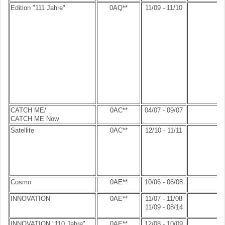
Edition "111 Jahre"
0AQ**
11/09 - 11/10
CATCH ME/
0AC**
04/07 - 09/07
CATCH ME Now
Satellite
0AC**
12/10 - 11/11
Cosmo
0AE**
10/06 - 06/08
INNOVATION
0AE**
11/07 - 11/08
11/09 - 08/14
INNOVATION "110 Jahre"
0AE**
12/08 - 10/09