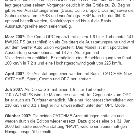
legt gegenüber seinem Vorgänger deutlich in der Größe zu. Zu Beginn
gib es vier Ausstattungsreihen (Basis, Edition, Sport, Cosmo) sowie die
Sicherheitssysteme ABS und vier Airbags. ESP kann für nur 350 €
optional bestellt werden, Kopfairbags sind bis auf die Basis
Ausstattungsreihe auch serienmäßig.
März 2007:
Der Corsa OPC ergänzt mit einem 1,6 Liter Turbomotor 141
kW/192 PS (ausschließlich als Dreitürer) die Ausstattungsreihe und wird
auf dem Genfer Auto Salon vorgestellt. Das Modell ist mit sportlicher
Ausstattung sowie optional mit 18 Zoll Alufelgen und
Vollledersitzen erhältlich. Er ermöglicht eine Beschleunigung von 0 auf
100 km/h in 7,2 s und eine Höchstgeschwindigkeit von 225 km/h.
April 2007
: Die Ausstattungsreihen werden mit Basis, CATCHME Now,
CATCHME, Sport, Cosmo und OPC neu sortiert.
Juli 2007:
Als Corsa GSI mit einen 1,6 Liter Turbomotor
110 kW/150 PS wird die Motorserie erweitert. Im Gegensatz zum OPC
ist er auch als Fünftürer erhältlich. Mit einer Höchstgeschwindigkeit von
210 km/h und 8,1 s liegt er nur unwesentlich unter dem OPC Modell.
Oktober 2007:
Die beiden CATCHME Ausstattungen entfallen und
werden durch die Edition wieder ersetzt. Dazu gibt es eine bis 31. Jan
2008 befristete neue Ausstattung "NAVI", welche ein serienmäßigen
Navigationsgerät beinhaltet.