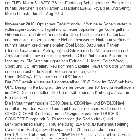
ecoFLEX-Motor 51kW/70 PS mit Fünfgang-Schaltgetriebe. Es gibt ihn
nur als Dreitürer in den Farben Casablancaweiß, Royalblau und Sunny
Melon befristet bis 31. Aug 2010.
November 2010:
Optisches Faceliftmodell. Vorn neue Scheinwerfer in
Adleraugen-Optik mit Tagfahrlicht, neuer trapezförmige Kühlergrill mit
Gittereinsatz und dreidimensionalen Opel Logo, breiterer Lufteinlass
und neue weit außen platzierte Nebelscheinwerfer. Hinten unverändert
nur mit neuem dreidimensionalen Opel Logo. Dazu neue Farben
(Henna, Cuacamole, Apfelgrün) und Strukturen für Mittelkonsole und
Armaturentafel sowie neue, hochwertige Oberflächen und Polster im
Innenraum. Die Ausstattungsreihen Edition 111 Jahre, Color Wave,
Sport und GSI entfallen. Neu kommen Satellite, Navi und Color Stripes
neben den bisher bekannte Reihen Selection, Color
Race, INNOVATION sowie dem OPC hinzu.
Der OPC erhält ein neues Leichtmetallrad 18"-BiColor im 5-Y-Speichen-
OPC Design in Karbongrau, die bisher bekannten 18“ Leichtmetallrädern
im OPC Design entfallen. Die Bremssättel sind in Karbongrau statt in
Blau lackiert.
Die Infotainmentmodelle CD40 Opera, CD60Navi und DVD100Navi
entfallen. Für den Facelift Corsa gibt es nur noch die Radiomodelle
CD30 / CD30MP3 oder das neue Navigationssystem TOUCH &
CONNECT Europa mit 5"-Touchscreen (im Radio direkt) und
Lenkradfernbedienung , TMC Meldung, 2D- und 3D Kartendarstellung
(Ansicht im Radio) sowie Navigation für 28 europäische Länder.
Der 1,6 Liter Turbomotor mit 110kW/150 PS ist jetzt ausschließlich als