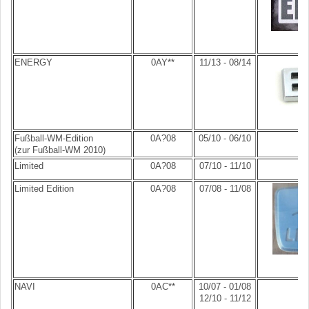
ENERGY
0AY**
11/13 - 08/14
Fußball-WM-Edition
0A?08
05/10 - 06/10
(zur Fußball-WM 2010)
Limited
0A?08
07/10 - 11/10
Limited Edition
0A?08
07/08 - 11/08
NAVI
0AC**
10/07 - 01/08
12/10 - 11/12