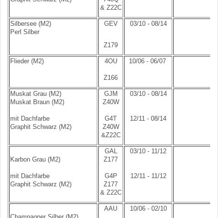
& Z22C
Silbersee (M2)
GEV
03/10 - 08/14
Perl Silber
Z179
Flieder (M2)
4OU
10/06 - 06/07
Z166
Muskat Grau (M2)
GJM
03/10 - 08/14
Muskat Braun (M2)
Z40W
mit Dachfarbe
G4T
12/11 - 08/14
Graphit Schwarz (M2)
Z40W
&Z22C
GAL
03/10 - 11/12
Karbon Grau (M2)
Z177
mit Dachfarbe
G4P
12/11 - 11/12
Graphit Schwarz (M2)
Z177
& Z22C
AAU
10/06 - 02/10
Champagner Silber (M2)