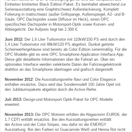
Einheiten limitiertes Black Edition Paket. Es beinhaltet abweichend zur
Serienausstattung eine Graphitschwarz Außenlackierung, Komplett
Folierung in mattschwarz (außer Grillspange, Außenspiegel, A2- und B-
Säule, OPC Dachspoiler sowie Diffusor im Heck), einen OPC
spezifischen Dachspoiler in Motorsport-Optik sowie Kurven- und
Abbiegelicht. Der Aufpreis liegt bei 2.300 €.
Juni 2012:
Der 1,6 Liter Turbomotor mit 110kW/150 PS wird durch den
1,4 Liter Turbomotor mit 88kW/120 PS abgelöst. Dunkel getönte
Scheinwerfergehäuse sind bereits ab Color Edition serienmäßig. Für die
OPC Modelle gibt es eine OPC Smartphone Application Interface App.
Diese gibt detaillierte Informationen über die Fahrart an. Über ein
optionales Interface werden selektierte Daten der Fahrzeugelektronik
drahtlos an das Smartphone übertragen und grafisch dargestellt.
November 2012
: Die Ausstattungsreihe Navi und Color Elegance
entfallen ersatzlos. Dazu wird das Sondermodell 150 Jahre Opel mit
den Jubiläumspakete abgelöst durch die Active Reihe.
Juli 2013:
Design-und Motorsport Optik-Paket für OPC Modelle
erweitert.
November 2013:
Die OPC Motoren erfüllen die Abgasnorm EURO6, der
1.7 CDTI entfällt ersatzlos. Bei den Ausstattungsreihen entfällt
der Active und der Color Stripes, neu dafür ist die ENERGY
Ausstattung. Bei den Farben ist Guacamole Weiß und Henna Rot nicht