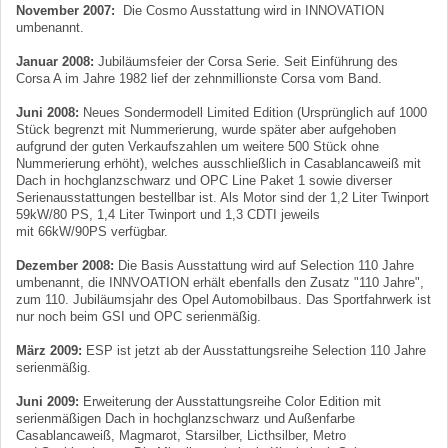
November 2007:
Die Cosmo Ausstattung wird in INNOVATION
umbenannt.
Januar 2008:
Jubiläumsfeier der Corsa Serie. Seit Einführung des
Corsa A im Jahre 1982 lief der zehnmillionste Corsa vom Band.
Juni 2008:
Neues Sondermodell Limited Edition (Ursprünglich auf 1000
Stück begrenzt mit Nummerierung, wurde später aber aufgehoben
aufgrund der guten Verkaufszahlen um weitere 500 Stück ohne
Nummerierung erhöht), welches ausschließlich in Casablancaweiß mit
Dach in hochglanzschwarz und OPC Line Paket 1 sowie diverser
Serienausstattungen bestellbar ist. Als Motor sind der 1,2 Liter Twinport
59kW/80 PS, 1,4 Liter Twinport und 1,3 CDTI jeweils
mit 66kW/90PS verfügbar.
Dezember 2008:
Die Basis Ausstattung wird auf Selection 110 Jahre
umbenannt, die INNVOATION erhält ebenfalls den Zusatz "110 Jahre",
zum 110. Jubiläumsjahr des Opel Automobilbaus. Das Sportfahrwerk ist
nur noch beim GSI und OPC serienmäßig.
März 2009:
ESP ist jetzt ab der Ausstattungsreihe Selection 110 Jahre
serienmäßig.
Juni 2009:
Erweiterung der Ausstattungsreihe Color Edition mit
serienmäßigen Dach in hochglanzschwarz und Außenfarbe
Casablancaweiß, Magmarot, Starsilber, Licthsilber, Metro