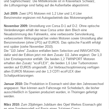
und Saphirschwarz. Die Mittelkonsole ist in Klavierlack Schwarz,
die Lüftungsringe sind farbig auf die Außenfarbe abgestimmt.
Juli 2009:
Zwei LPG Motoren mit 1,2 Liter und 1,4 Liter
Benzinmotor ergänzen mit Autogasbetrieb das Motorenangebot.
November 2009:
Umstellung von Corsa D-1 auf D-2. Ohne optische
Veränderungen erhält der neue Corsa unter dem Blech eine
Neuabstimmung des Fahrwerks, eine verbesserte Servolenkung,
verbessertem Wirkungsgrad bei vielen Motoren sowie Umstellung aller
Benzinmotoren (ohne LPG) auf EURO5. Das optische Facelift erfolgt
erst später (siehe November 2010).
Die "110 Jahre" Zusätze entfallen beim Selection und INNVOATION,
dafür wird der Edition jetzt mit dem Zusatz 111 Jahre ergänzt. Der 1,0
Liter Einstiegsmotor entfällt. Die beiden 1,2 TWINPORT Motoren
erhalten den Zusatz "ecoFLEX", die beiden 1,6 Liter Turbomotoren
werden auf EURO5 umgestellt. Zur Verbrauchsoptimierung verfügen
allen EURO5 Motoren und der 1,3 CDTI ecoFLEX über
Schaltpunktanzeigen.
Januar 2010:
Die Produktion in Eisenach wird über den Jahreswechsel
angepasst. Nun können auch Fahrzeuge mit Schiebdach, die bisher
ausschließlich in Spanien produziert wurden, in Thüringen gefertigt
werden.
März 2010:
Zum 20jährigen Jubiläum des Opel Werkes Eisenach gibt
es eine Sondermodell auf Basis eines 3-türigen Corsa