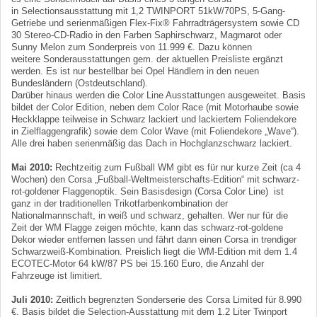
in Selectionsausstattung mit 1,2 TWINPORT 51kW/70PS, 5-Gang-
Getriebe und serienmäßigen Flex-Fix® Fahrradträgersystem sowie CD
30 Stereo-CD-Radio in den Farben Saphirschwarz, Magmarot oder
Sunny Melon zum Sonderpreis von 11.999 €. Dazu können
weitere Sonderausstattungen gem. der aktuellen Preisliste ergänzt
werden. Es ist nur bestellbar bei Opel Händlern in den neuen
Bundesländern (Ostdeutschland).
Darüber hinaus werden die Color Line Ausstattungen ausgeweitet. Basis
bildet der Color Edition, neben dem Color Race (mit Motorhaube sowie
Heckklappe teilweise in Schwarz lackiert und lackiertem Foliendekore
in Zielflaggengrafik) sowie dem Color Wave (mit Foliendekore „Wave“).
Alle drei haben serienmäßig das Dach in Hochglanzschwarz lackiert.
Mai 2010:
Rechtzeitig zum Fußball WM gibt es für nur kurze Zeit (ca 4
Wochen) den Corsa „Fußball-Weltmeisterschafts-Edition“ mit schwarz-
rot-goldener Flaggenoptik. Sein Basisdesign (Corsa Color Line) ist
ganz in der traditionellen Trikotfarbenkombination der
Nationalmannschaft, in weiß und schwarz, gehalten. Wer nur für die
Zeit der WM Flagge zeigen möchte, kann das schwarz-rot-goldene
Dekor wieder entfernen lassen und fährt dann einen Corsa in trendiger
Schwarzweiß-Kombination. Preislich liegt die WM-Edition mit dem 1.4
ECOTEC-Motor 64 kW/87 PS bei 15.160 Euro, die Anzahl der
Fahrzeuge ist limitiert.
Juli 2010:
Zeitlich begrenzten Sonderserie des Corsa Limited für 8.990
€. Basis bildet die Selection-Ausstattung mit dem 1.2 Liter Twinport