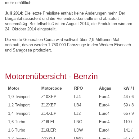
mehr erhältlich.
Juli 2014:
Die letzte Preisliste enthält keine Änderungen mehr. Der
Berganfahrassistent und die Reifendruckkontrolle sind ab sofort
serienmäßig. Bestellschluß ist im August 2014, die Produktion wird am
24. Oktober 2014 eingestellt.
Die vierte Generation Corsa wird weltweit über 2,9‑Millionen Mal
verkauft, davon werden 1.750.000 Fahrzeuge in den Werken Eisenach
und Saragossa produziert.
Motorenübersicht - Benzin
Motor
Motorcode
RPO
Abgas
kW / PS
1,0 Twinport
Z10XEP
LJ4
Euro4
44 / 60
1,2 Twinport
Z12XEP
LB4
Euro4
59 / 80
1,4 Twinport
Z14XEP
LJ2
Euro4
66 / 90
1,6 Turbo
Z16LEL
LNG
Euro4
110 / 15
1,6 Turbo
Z16LER
LDW
Euro4
141 / 19
1,2 Twinport
A12XEL
LWD
Euro5
51 / 70