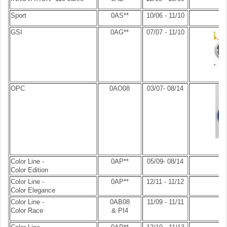
Sport
0AS**
10/06 - 11/10
GSI
0AG**
07/07 - 11/10
OPC
0AO08
03/07- 08/14
Color Line -
0AP**
05/09- 08/14
Color Edition
Color Line -
0AP**
12/11 - 11/12
Color Elegance
Color Line -
0AB08
11/09 - 11/11
Color Race
& PI4