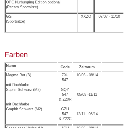
OPC Nürburgring Edition optional
(Recaro Sportsitze)
GSi
XXZO
07/07 - 11/10
(Sportsitze)
Farben
Name
Code
Zeitraum
Magma Rot (B)
79U
10/06 - 08/14
547
mit Dachfarbe
Saphir Schwarz (M2)
GQY
547
05/09 -11/11
& Z20R
mit Dachfarbe
Graphit Schwarz (M2)
GZU
547
12/11 - 08/14
& Z22C