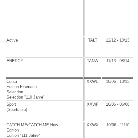
Active
TALT
12/12 - 10/13
ENERGY
TANW
11/13 - 08/14
Corsa
XXWE
10/06 - 10/13
Edition Eisenach
Selection
Selection "110 Jahre"
Sport
XXWF
10/06 - 06/08
(Sportsitze)
CATCH ME/CATCH ME Now
XXWX
10/06 - 11/10
Edition
Edition "111 Jahre"