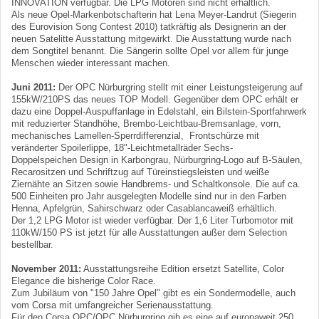
INNOVATION verfügbar. Die LPG Motoren sind nicht erhältlich.
Als neue Opel-Markenbotschafterin hat Lena Meyer-Landrut (Siegerin
des Eurovision Song Contest 2010) tatkräftig als Designerin an der
neuen Satelitte Ausstattung mitgewirkt. Die Ausstattung wurde nach
dem Songtitel benannt. Die Sängerin sollte Opel vor allem für junge
Menschen wieder interessant machen.
Juni 2011:
Der OPC Nürburgring stellt mit einer Leistungsteigerung auf
155kW/210PS das neues TOP Modell. Gegenüber dem OPC erhält er
dazu eine Doppel-Auspuffanlage in Edelstahl, ein Bilstein-Sportfahrwerk
mit reduzierter Standhöhe, Brembo-Leichtbau-Bremsanlage, vorn,
mechanisches Lamellen-Sperrdifferenzial, Frontschürze mit
veränderter Spoilerlippe, 18"-Leichtmetallräder Sechs-
Doppelspeichen Design in Karbongrau, Nürburgring-Logo auf B-Säulen,
Recarositzen und Schriftzug auf Türeinstiegsleisten und weiße
Ziernähte an Sitzen sowie Handbrems- und Schaltkonsole. Die auf ca.
500 Einheiten pro Jahr ausgelegten Modelle sind nur in den Farben
Henna, Apfelgrün, Sahirschwarz oder Casablancaweiß erhältlich.
Der 1,2 LPG Motor ist wieder verfügbar. Der 1,6 Liter Turbomotor mit
110kW/150 PS ist jetzt für alle Ausstattungen außer dem Selection
bestellbar.
November 2011:
Ausstattungsreihe Edition ersetzt Satellite, Color
Elegance die bisherige Color Race.
Zum Jubiläum von "150 Jahre Opel" gibt es ein Sondermodelle, auch
vom Corsa mit umfangreicher Serienausstattung.
Für den Corsa OPC/OPC Nürburgring gib es eine auf europaweit 250