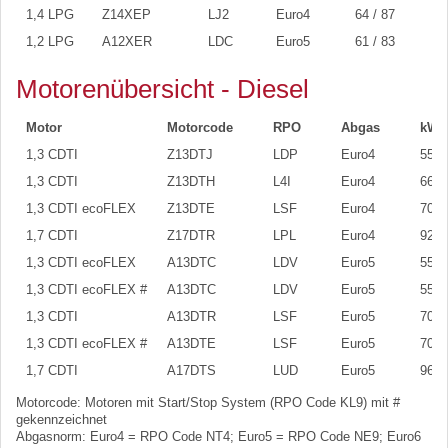
1,4 LPG
Z14XEP
LJ2
Euro4
64 / 87
1,2 LPG
A12XER
LDC
Euro5
61 / 83
Motorenübersicht - Diesel
Motor
Motorcode
RPO
Abgas
kW /
1,3 CDTI
Z13DTJ
LDP
Euro4
55 /
1,3 CDTI
Z13DTH
L4I
Euro4
66 /
1,3 CDTI ecoFLEX
Z13DTE
LSF
Euro4
70 /
1,7 CDTI
Z17DTR
LPL
Euro4
92 /
1,3 CDTI ecoFLEX
A13DTC
LDV
Euro5
55 /
1,3 CDTI ecoFLEX #
A13DTC
LDV
Euro5
55 /
1,3 CDTI
A13DTR
LSF
Euro5
70 /
1,3 CDTI ecoFLEX #
A13DTE
LSF
Euro5
70 /
1,7 CDTI
A17DTS
LUD
Euro5
96 /
Motorcode: Motoren mit Start/Stop System (RPO Code KL9) mit #
gekennzeichnet
Abgasnorm: Euro4 = RPO Code NT4; Euro5 = RPO Code NE9; Euro6