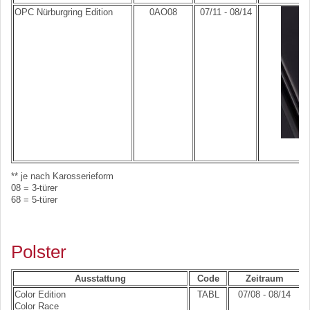
OPC Nürburgring Edition
0AO08
07/11 - 08/14
** je nach Karosserieform
08 = 3-türer
68 = 5-türer
Polster
Ausstattung
Code
Zeitraum
Color Edition
TABL
07/08 - 08/14
Color Race