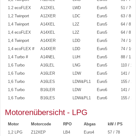
1.2 ecoFLEX
A12XEL
LWD
Euro5
51 / 70
1,2 Twinport
A12XER
LDC
Euro5
63 / 85
1,4 Twinport
A14XEL
L2Z
Euro5
64 / 87
1,4 ecoFLEX
A14XEL
L2Z
Euro5
64 / 87
1,4 Twinport
A14XER
LDD
Euro5
74 / 100
1,4 ecoFLEX #
A14XER
LDD
Euro5
74 / 100
1,4 Turbo #
A14NEL
LUH
Euro5
88 / 120
1,6 Turbo
A16LEL
LNG
Euro5
110 / 15
1,6 Turbo
A16LER
LDW
Euro5
141 / 19
1,6 Turbo
A16LES
LDW&PL1
Euro5
155 / 21
1,6 Turbo
B16LER
LDW
Euro6
141 / 19
1,6 Turbo
B16LES
LDW&PL1
Euro6
155 / 21
Motorenübersicht - LPG
Motor
Motorcode
RPO
Abgas
kW / PS
1,2 LPG
Z12XEP
LB4
Euro4
57 / 78