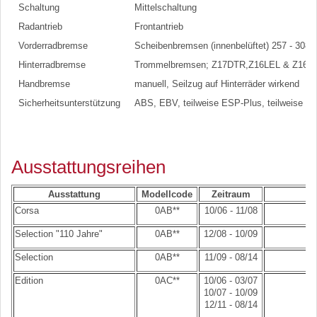
Schaltung
Mittelschaltung
Radantrieb
Frontantrieb
Vorderradbremse
Scheibenbremsen (innenbelüftet) 257 - 308
Hinterradbremse
Trommelbremsen; Z17DTR,Z16LEL & Z16L
Handbremse
manuell, Seilzug auf Hinterräder wirkend
Sicherheitsunterstützung
ABS, EBV, teilweise ESP-Plus, teilweise T
Ausstattungsreihen
Ausstattung
Modellcode
Zeitraum
Corsa
0AB**
10/06 - 11/08
Selection "110 Jahre"
0AB**
12/08 - 10/09
Selection
0AB**
11/09 - 08/14
Edition
0AC**
10/06 - 03/07
10/07 - 10/09
12/11 - 08/14