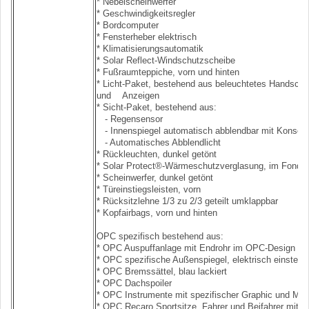
* Nebelscheinwerfer
* Geschwindigkeitsregler
* Bordcomputer
* Fensterheber elektrisch
* Klimatisierungsautomatik
* Solar Reflect-Windschutzscheibe
* Fußraumteppiche, vorn und hinten
* Licht-Paket, bestehend aus beleuchtetes Handschuh
und Anzeigen
* Sicht-Paket, bestehend aus:
- Regensensor
- Innenspiegel automatisch abblendbar mit Konsol
- Automatisches Abblendlicht
* Rückleuchten, dunkel getönt
* Solar Protect®-Wärmeschutzverglasung, im Fond
* Scheinwerfer, dunkel getönt
* Türeinstiegsleisten, vorn
* Rücksitzlehne 1/3 zu 2/3 geteilt umklappbar
* Kopfairbags, vorn und hinten
OPC spezifisch bestehend aus:
* OPC Auspuffanlage mit Endrohr im OPC-Design
* OPC spezifische Außenspiegel, elektrisch einstell
* OPC Bremssättel, blau lackiert
* OPC Dachspoiler
* OPC Instrumente mit spezifischer Graphic und Mat
* OPC Recaro Sportsitze, Fahrer und Beifahrer mit S