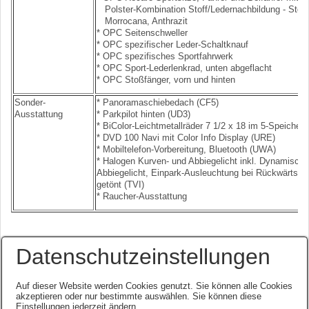
Polster-Kombination Stoff/Ledernachbildung - Stoff 
Morrocana, Anthrazit
* OPC Seitenschweller
* OPC spezifischer Leder-Schaltknauf
* OPC spezifisches Sportfahrwerk
* OPC Sport-Lederlenkrad, unten abgeflacht
* OPC Stoßfänger, vorn und hinten
Sonder-
* Panoramaschiebedach (CF5)
Ausstattung
* Parkpilot hinten (UD3)
* BiColor-Leichtmetallräder 7 1/2 x 18 im 5-Speiche
* DVD 100 Navi mit Color Info Display (URE)
* Mobiltelefon-Vorbereitung, Bluetooth (UWA)
* Halogen Kurven- und Abbiegelicht inkl. Dynamische
Abbiegelicht, Einpark-Ausleuchtung bei Rückwärtsfa
getönt (TVI)
* Raucher-Ausstattung
Datenschutzeinstellungen
.
Auf dieser Website werden Cookies genutzt. Sie können alle Cookies
akzeptieren oder nur bestimmte auswählen. Sie können diese
Einstellungen jederzeit ändern.