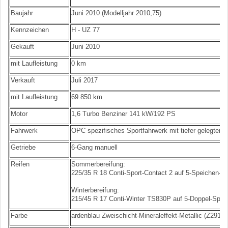
Baujahr
Juni 2010 (Modelljahr 2010,75)
Kennzeichen
H - UZ 77
Gekauft
Juni 2010
mit Laufleistung
0 km
Verkauft
Juli 2017
mit Laufleistung
69.850 km
Motor
1,6 Turbo Benziner 141 kW/192 PS
Fahrwerk
OPC spezifisches Sportfahrwerk mit tiefer gelegter
Getriebe
6-Gang manuell
Reifen
Sommerbereifung:
225/35 R 18 Conti-Sport-Contact 2 auf 5-Speichen-
Winterbereifung:
215/45 R 17 Conti-Winter TS830P auf 5-Doppel-Spe
Farbe
ardenblau Zweischicht-Mineraleffekt-Metallic (Z291/