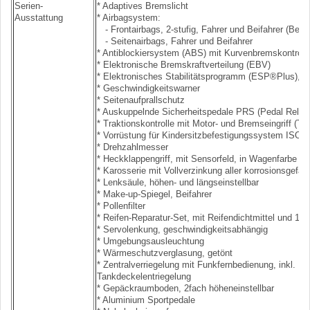
Serien-
* Adaptives Bremslicht
Ausstattung
* Airbagsystem:
- Frontairbags, 2-stufig, Fahrer und Beifahrer (Beifa
- Seitenairbags, Fahrer und Beifahrer
* Antiblockiersystem (ABS) mit Kurvenbremskontroll
* Elektronische Bremskraftverteilung (EBV)
* Elektronisches Stabilitätsprogramm (ESP®Plus), a
* Geschwindigkeitswarner
* Seitenaufprallschutz
* Auskuppelnde Sicherheitspedale PRS (Pedal Rele
* Traktionskontrolle mit Motor- und Bremseingriff (TC
* Vorrüstung für Kindersitzbefestigungssystem ISOF
* Drehzahlmesser
* Heckklappengriff, mit Sensorfeld, in Wagenfarbe
* Karosserie mit Vollverzinkung aller korrosionsgefäh
* Lenksäule, höhen- und längseinstellbar
* Make-up-Spiegel, Beifahrer
* Pollenfilter
* Reifen-Reparatur-Set, mit Reifendichtmittel und 1
* Servolenkung, geschwindigkeitsabhängig
* Umgebungsausleuchtung
* Wärmeschutzverglasung, getönt
* Zentralverriegelung mit Funkfernbedienung, inkl. H
Tankdeckelentriegelung
* Gepäckraumboden, 2fach höheneinstellbar
* Aluminium Sportpedale