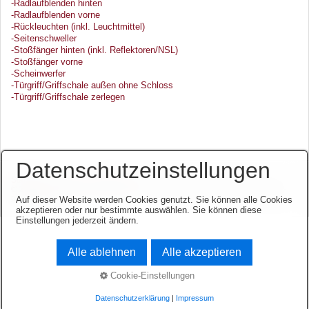
-Radlaufblenden hinten
-Radlaufblenden vorne
-Rückleuchten (inkl. Leuchtmittel)
-Seitenschweller
-Stoßfänger hinten (inkl. Reflektoren/NSL)
-Stoßfänger vorne
-Scheinwerfer
-Türgriff/Griffschale außen ohne Schloss
-Türgriff/Griffschale zerlegen
Datenschutzeinstellungen
Startseite
Kontakt
Impressum
© 2003-2026 www.opel-team-niedersachsen.de.
Website erstellt mit zeta-
producer.com
Auf dieser Website werden Cookies genutzt. Sie können alle Cookies
akzeptieren oder nur bestimmte auswählen. Sie können diese
Einstellungen jederzeit ändern.
Alle ablehnen
Alle akzeptieren
Cookie-Einstellungen
Datenschutzerklärung
|
Impressum