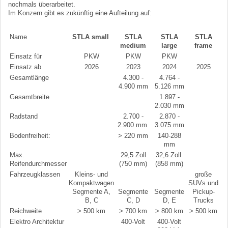
nochmals überarbeitet.
Im Konzern gibt es zukünftig eine Aufteilung auf:
Name
STLA small
STLA
STLA
STLA
medium
large
frame
Einsatz für
PKW
PKW
PKW
Einsatz ab
2026
2023
2024
2025
Gesamtlänge
4.300 -
4.764 -
4.900 mm
5.126 mm
Gesamtbreite
1.897 -
2.030 mm
Radstand
2.700 -
2.870 -
2.900 mm
3.075 mm
Bodenfreiheit:
> 220 mm
140-288
mm
Max.
29,5 Zoll
32,6 Zoll
Reifendurchmesser
(750 mm)
(858 mm)
Fahrzeugklassen
Kleins- und
große
Kompaktwagen
SUVs und
Segmente A,
Segmente
Segmente
Pickup-
B, C
C, D
D, E
Trucks
Reichweite
> 500 km
> 700 km
> 800 km
> 500 km
Elektro Architektur
400-Volt
400-Volt