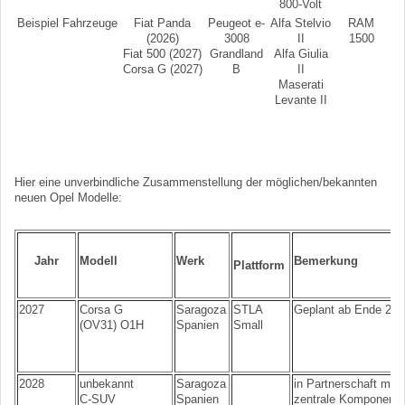
800-Volt
Beispiel Fahrzeuge
Fiat Panda
Peugeot e-
Alfa Stelvio
RAM
(2026)
3008
II
1500
Fiat 500 (2027)
Grandland
Alfa Giulia
Corsa G (2027)
B
II
Maserati
Levante II
Hier eine unverbindliche Zusammenstellung der möglichen/bekannten
neuen Opel Modelle:
Jahr
Modell
Werk
Bemerkung
Plattform
2027
Corsa G
Saragoza
STLA
Geplant ab Ende 202
(OV31) O1H
Spanien
Small
2028
unbekannt
Saragoza
in Partnerschaft mit
C-SUV
Spanien
zentrale Komponente