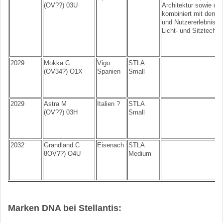
(OV??) 03U
Architektur sowie de
kombiniert mit dem 
und Nutzererlebnis,
Licht- und Sitztechno
2029
Mokka C
Vigo
STLA
(OV34?) O1X
Spanien
Small
2029
Astra M
Italien ?
STLA
(OV??) 03H
Small
2032
Grandland C
Eisenach
STLA
8OV??) O4U
Medium
Marken DNA bei Stellantis: