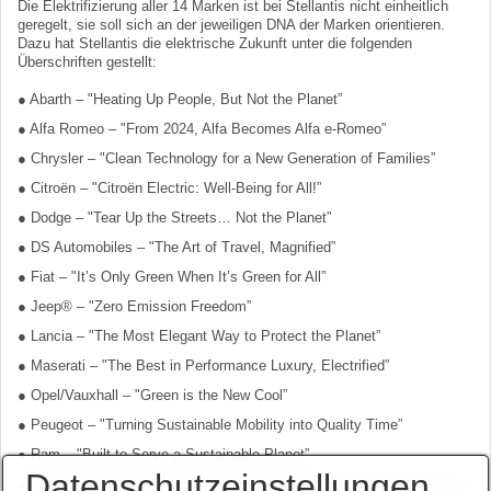
Die Elektrifizierung aller 14 Marken ist bei Stellantis nicht einheitlich
geregelt, sie soll sich an der jeweiligen DNA der Marken orientieren.
Dazu hat Stellantis die elektrische Zukunft unter die folgenden
Überschriften gestellt:
● Abarth – "Heating Up People, But Not the Planet”
● Alfa Romeo – "From 2024, Alfa Becomes Alfa e-Romeo”
● Chrysler – "Clean Technology for a New Generation of Families”
● Citroën – "Citroën Electric: Well-Being for All!”
● Dodge – "Tear Up the Streets… Not the Planet”
● DS Automobiles – "The Art of Travel, Magnified”
● Fiat – "It’s Only Green When It’s Green for All”
● Jeep® – "Zero Emission Freedom”
● Lancia – "The Most Elegant Way to Protect the Planet”
● Maserati – "The Best in Performance Luxury, Electrified”
● Opel/Vauxhall – "Green is the New Cool”
● Peugeot – "Turning Sustainable Mobility into Quality Time”
● Ram – "Built to Serve a Sustainable Planet”
Datenschutzeinstellungen
● Commercial Vehicles – "The Global Leader in e-Commercial Vehicles”