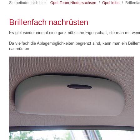
Sie befinden sich hier:
Opel-Team-Niedersachsen
/
Opel Infos
/
Brillenf
Brillenfach nachrüsten
Es gibt wieder einmal eine ganz nützliche Eigenschaft, die man mit wen
Da vielfach die Ablagemöglichkeiten begrenzt sind, kann man ein Brillenf
nachrüsten.