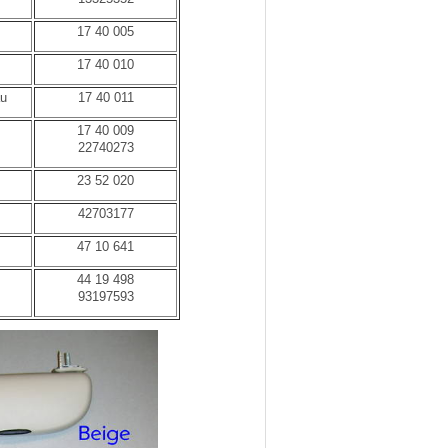
17 40 005
17 40 010
au
17 40 011
17 40 009
22740273
23 52 020
42703177
47 10 641
44 19 498
93197593