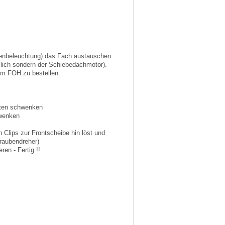
nenbeleuchtung) das Fach austauschen.
mlich sondern der Schiebedachmotor).
eim FOH zu bestellen.
nten schwenken
hwenken
Clips zur Frontscheibe hin löst und
hraubendreher)
en - Fertig !!