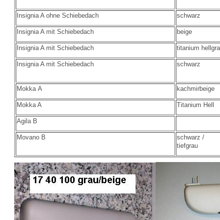
Insignia A ohne Schiebedach
schwarz
Insignia A mit Schiebedach
beige
Insignia A mit Schiebedach
titanium hellgr
Insignia A mit Schiebedach
schwarz
Mokka A
kachmirbeige
Mokka A
Titanium Hell
Agila B
Movano B
schwarz /
tiefgrau