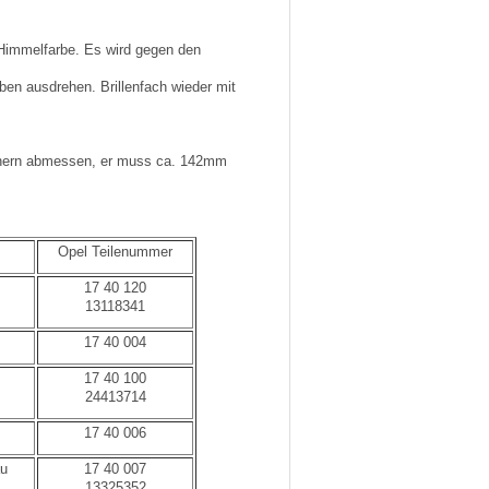
 Himmelfarbe. Es wird gegen den
en ausdrehen. Brillenfach wieder mit
öchern abmessen, er muss ca. 142mm
Opel Teilenummer
17 40 120
13118341
17 40 004
17 40 100
24413714
17 40 006
au
17 40 007
13325352