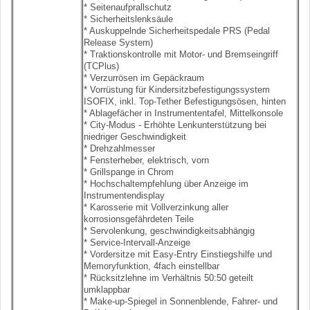
* Seitenaufprallschutz
* Sicherheitslenksäule
* Auskuppelnde Sicherheitspedale PRS (Pedal
Release System)
* Traktionskontrolle mit Motor- und Bremseingriff
(TCPlus)
* Verzurrösen im Gepäckraum
* Vorrüstung für Kindersitzbefestigungssystem
ISOFIX, inkl. Top-Tether Befestigungsösen, hinten
* Ablagefächer in Instrumententafel, Mittelkonsole
* City-Modus - Erhöhte Lenkunterstützung bei
niedriger Geschwindigkeit
* Drehzahlmesser
* Fensterheber, elektrisch, vorn
* Grillspange in Chrom
* Hochschaltempfehlung über Anzeige im
Instrumentendisplay
* Karosserie mit Vollverzinkung aller
korrosionsgefährdeten Teile
* Servolenkung, geschwindigkeitsabhängig
* Service-Intervall-Anzeige
* Vordersitze mit Easy-Entry Einstiegshilfe und
Memoryfunktion, 4fach einstellbar
* Rücksitzlehne im Verhältnis 50:50 geteilt
umklappbar
* Make-up-Spiegel in Sonnenblende, Fahrer- und