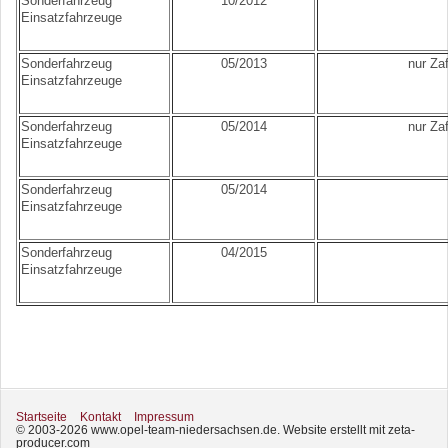
Sonderfahrzeug
10/2012
Einsatzfahrzeuge
Sonderfahrzeug
05/2013
nur Zaf
Einsatzfahrzeuge
Sonderfahrzeug
05/2014
nur Zaf
Einsatzfahrzeuge
Sonderfahrzeug
05/2014
Einsatzfahrzeuge
Sonderfahrzeug
04/2015
Einsatzfahrzeuge
Startseite
Kontakt
Impressum
© 2003-2026 www.opel-team-niedersachsen.de.
Website erstellt mit zeta-
producer.com