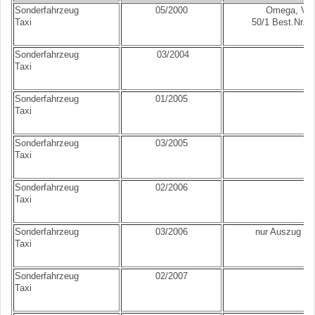
Sonderfahrzeug
05/2000
Omega, Vect
Taxi
50/1 Best.Nr. 
Sonderfahrzeug
03/2004
Taxi
Sonderfahrzeug
01/2005
Taxi
Sonderfahrzeug
03/2005
Taxi
Sonderfahrzeug
02/2006
Taxi
Sonderfahrzeug
03/2006
nur Auszug - n
Taxi
Sonderfahrzeug
02/2007
Taxi