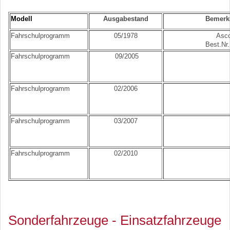
Modell
Ausgabestand
Bemerk
Fahrschulprogramm
05/1978
Asc
Best.Nr
Fahrschulprogramm
09/2005
Fahrschulprogramm
02/2006
Fahrschulprogramm
03/2007
Fahrschulprogramm
02/2010
Sonderfahrzeuge - Einsatzfahrzeuge