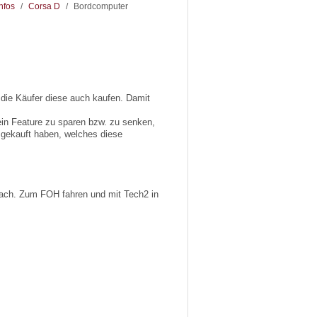
nfos
/
Corsa D
/
Bordcomputer
 die Käufer diese auch kaufen. Damit
ein Feature zu sparen bzw. zu senken,
g gekauft haben, welches diese
nfach. Zum FOH fahren und mit Tech2 in