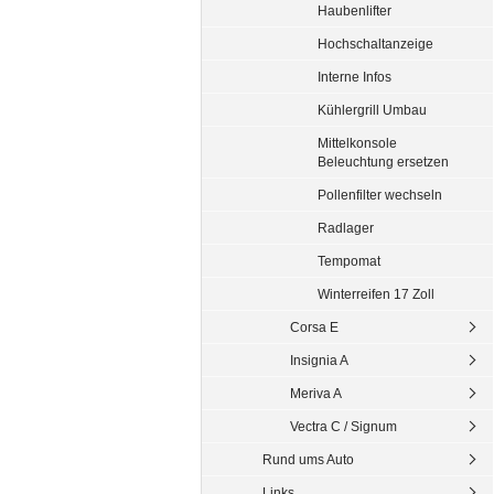
Haubenlifter
Hochschaltanzeige
Interne Infos
Kühlergrill Umbau
Mittelkonsole
Beleuchtung ersetzen
Pollenfilter wechseln
Radlager
Tempomat
Winterreifen 17 Zoll
Corsa E
Insignia A
Meriva A
Vectra C / Signum
Rund ums Auto
Links