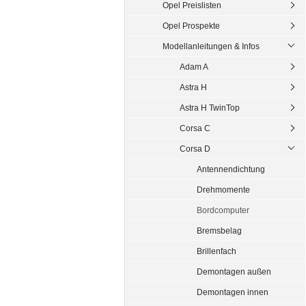
Opel Preislisten
Opel Prospekte
Modellanleitungen & Infos
Adam A
Astra H
Astra H TwinTop
Corsa C
Corsa D
Antennendichtung
Drehmomente
Bordcomputer
Bremsbelag
Brillenfach
Demontagen außen
Demontagen innen