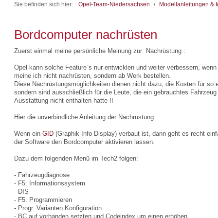
Sie befinden sich hier:
Opel-Team-Niedersachsen
/
Modellanleitungen & I
Bordcomputer nachrüsten
Zuerst einmal meine persönliche Meinung zur Nachrüstung :
Opel kann solche Feature`s nur entwicklen und weiter verbessern, wenn
meine ich nicht nachrüsten, sondern ab Werk bestellen.
Diese Nachrüstungsmöglichkeiten dienen nicht dazu, die Kosten für so 
sondern sind ausschließlich für die Leute, die ein gebrauchtes Fahrzeu
Ausstattung nicht enthalten hatte !!
Hier die unverbindliche Anleitung der Nachrüstung:
Wenn ein
GID
(Graphik Info Display) verbaut ist, dann geht es recht ei
der Software den Bordcomputer aktivieren lassen.
Dazu dem folgenden Menü im Tech2 folgen:
- Fahrzeugdiagnose
- F5: Informationssystem
- DIS
- F5: Programmieren
- Progr. Varianten Konfiguration
- BC auf vorhanden setzten und Codeindex um einen erhöhen