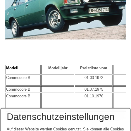
Modell
Modelljahr
Preistliste vom
B
Commodore B
01.03.1972
Er
o
Commodore B
01.07.1975
o
Commodore B
01.10.1976
B
Datenschutzeinstellungen
Commodore B
01.12.1976
B
Auf dieser Website werden Cookies genutzt. Sie können alle Cookies