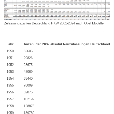
Zulassungszahlen Deutschland PKW 2001-2024 nach Opel Modellen
Jahr
Anzahl der PKW absolut Neuzulassungen Deutschland
1950
32606
1951
29826
1952
28675
1953
48069
1954
63440
1955
78009
1956
82875
1957
102199
1958
128876
1959
139780