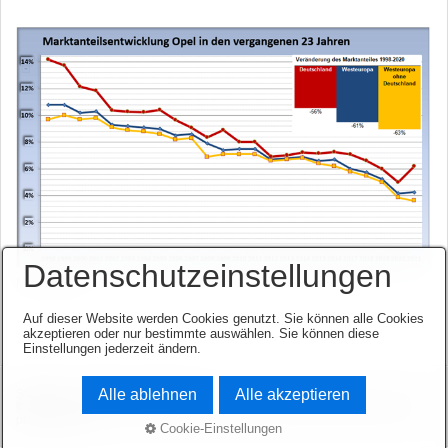
Datenschutzeinstellungen
Marktanteile
Auf dieser Website werden Cookies genutzt. Sie können alle Cookies
akzeptieren oder nur bestimmte auswählen. Sie können diese
Einstellungen jederzeit ändern.
Alle ablehnen
Alle akzeptieren
Startseite
Kontakt
Impressum
© 2003-2026 www.opel-team-niedersachsen.de.
Website erstellt mit zeta-
producer.com
Cookie-Einstellungen