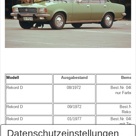
Modell
Ausgabestand
Bemerk
Rekord D
08/1972
Best.Nr. 0402
nur Farben 
Rekord D
09/1972
Best.Nr.
Rekord
Rekord D
01/1977
Best.Nr. 0401
mit Tech
Datenschutzeinstellungen