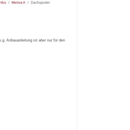
nfos
/
Meriva A
/
Dachspoiler
.g. Anbauanleitung ist aber nur für den