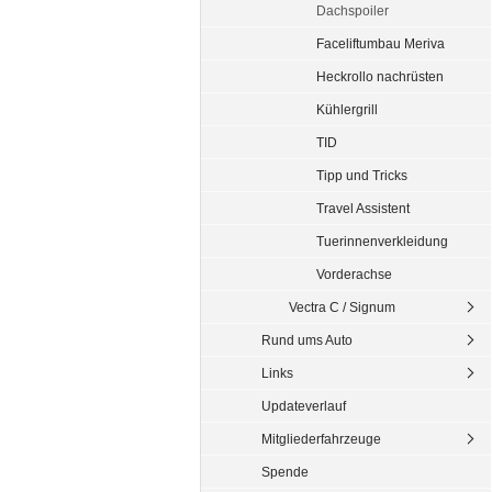
Dachspoiler
Faceliftumbau Meriva
Heckrollo nachrüsten
Kühlergrill
TID
Tipp und Tricks
Travel Assistent
Tuerinnenverkleidung
Vorderachse
Vectra C / Signum
Rund ums Auto
Links
Updateverlauf
Mitgliederfahrzeuge
Spende