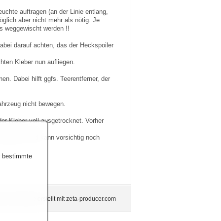
uchte auftragen (an der Linie entlang,
glich aber nicht mehr als nötig. Je
s weggewischt werden !!
bei darauf achten, das der Heckspoiler
hten Kleber nun aufliegen.
en. Dabei hilft ggfs. Teerentferner, der
ahrzeug nicht bewegen.
der Kleber voll ausgetrocknet. Vorher
chnittfest" und kann vorsichtig noch
r bestimmte
n.de.
Website erstellt mit zeta-producer.com