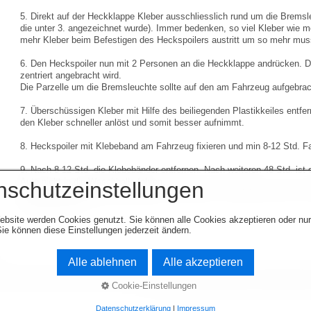
5. Direkt auf der Heckklappe Kleber ausschliesslich rund um die Bremsle
die unter 3. angezeichnet wurde). Immer bedenken, so viel Kleber wie mö
mehr Kleber beim Befestigen des Heckspoilers austritt um so mehr mus
6. Den Heckspoiler nun mit 2 Personen an die Heckklappe andrücken. Da
zentriert angebracht wird.
Die Parzelle um die Bremsleuchte sollte auf den am Fahrzeug aufgebrac
7. Überschüssigen Kleber mit Hilfe des beiliegenden Plastikkeiles entfern
den Kleber schneller anlöst und somit besser aufnimmt.
8. Heckspoiler mit Klebeband am Fahrzeug fixieren und min 8-12 Std. F
9. Nach 8-12 Std. die Klebebänder entfernen. Nach weiteren 48 Std. ist 
Auto nicht in die Waschhalle fahren.
nschutzeinstellungen
Jetzt ggfs. ausgetretenen Kleber noch entfernen. Der Kleber ist jetzt "S
entfernt werden.
ebsite werden Cookies genutzt. Sie können alle Cookies akzeptieren oder nu
ie können diese Einstellungen jederzeit ändern.
Alle ablehnen
Alle akzeptieren
© 2003-2026 www.opel-team-niedersachse
Cookie-Einstellungen
Datenschutzerklärung
|
Impressum