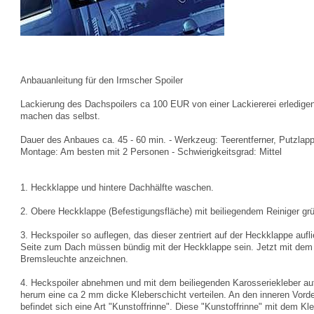
Anbauanleitung für den Irmscher Spoiler
Lackierung des Dachspoilers ca 100 EUR von einer Lackiererei erledige
machen das selbst.
Dauer des Anbaues ca. 45 - 60 min. - Werkzeug: Teerentferner, Putzlapp
Montage: Am besten mit 2 Personen - Schwierigkeitsgrad: Mittel
1. Heckklappe und hintere Dachhälfte waschen.
2. Obere Heckklappe (Befestigungsfläche) mit beiliegendem Reiniger grü
3. Heckspoiler so auflegen, das dieser zentriert auf der Heckklappe aufl
Seite zum Dach müssen bündig mit der Heckklappe sein. Jetzt mit dem St
Bremsleuchte anzeichnen.
4. Heckspoiler abnehmen und mit dem beiliegenden Karosseriekleber auf
herum eine ca 2 mm dicke Kleberschicht verteilen. An den inneren Vord
befindet sich eine Art "Kunstoffrinne". Diese "Kunstoffrinne" mit dem Kleb