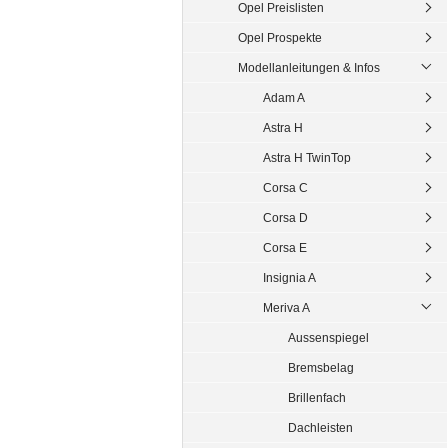
Opel Preislisten
Opel Prospekte
Modellanleitungen & Infos
Adam A
Astra H
Astra H TwinTop
Corsa C
Corsa D
Corsa E
Insignia A
Meriva A
Aussenspiegel
Bremsbelag
Brillenfach
Dachleisten