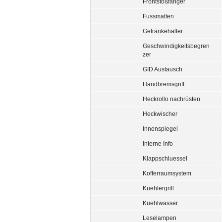
Frontstoßfänger
Fussmatten
Getränkehalter
Geschwindigkeitsbegren
zer
GID Austausch
Handbremsgriff
Heckrollo nachrüsten
Heckwischer
Innenspiegel
Interne Info
Klappschluessel
Kofferraumsystem
Kuehlergrill
Kuehlwasser
Leselampen