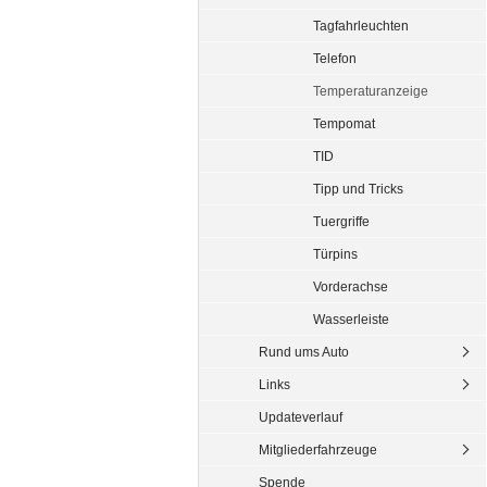
Tagfahrleuchten
Telefon
Temperaturanzeige
Tempomat
TID
Tipp und Tricks
Tuergriffe
Türpins
Vorderachse
Wasserleiste
Rund ums Auto
Links
Updateverlauf
Mitgliederfahrzeuge
Spende