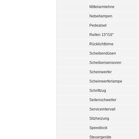
Mittelarmlehne
Nebellampen
Pedealset
Reifen 15"/16"
Rücklichtbirne
Scheibendüsen
Scheibensensoren
Scheinwerfer
Scheinwerferlampe
Schriftzug
Seitenschweller
Serviceintervall
Sitzheizung
Speedlock
Steuergeräte