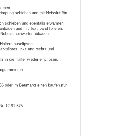
hieben.
rimpung schieben und mit Heissluftfön
ch schieben und ebenfalls erwärmen
anbauen und mit Textilband fixieren.
d Nebelscheinwerfer abbauen
Haltern ausclipsen
rkpilotes links und rechts und
 in die Halter wieder einclipsen.
programmieren.
66 oder im Baumarkt einen kaufen (für
Nr. 12 91 575