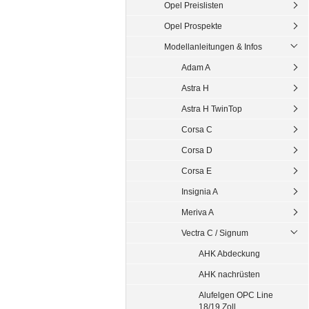
Opel Preislisten
Opel Prospekte
Modellanleitungen & Infos
Adam A
Astra H
Astra H TwinTop
Corsa C
Corsa D
Corsa E
Insignia A
Meriva A
Vectra C / Signum
AHK Abdeckung
AHK nachrüsten
Alufelgen OPC Line
18/19 Zoll