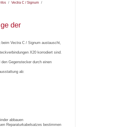
nfos
/
Vectra C / Signum
/
ige der
g beim Vectra C / Signum austauscht,
Steckverbindungen X20 korrodiert sind.
d den Gegenstecker durch einen
ausstattung ab:
binder abbauen
neuen Reparaturkabelsatzes bestimmen