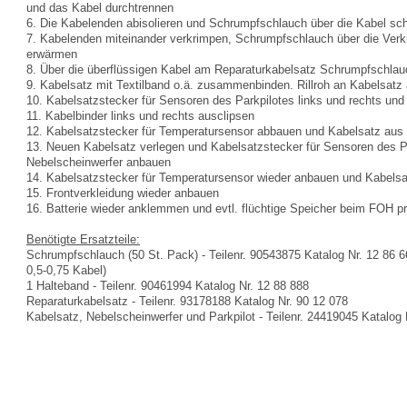
und das Kabel durchtrennen
6. Die Kabelenden abisolieren und Schrumpfschlauch über die Kabel sc
7. Kabelenden miteinander verkrimpen, Schrumpfschlauch über die Verk
erwärmen
8. Über die überflüssigen Kabel am Reparaturkabelsatz Schrumpfschlau
9. Kabelsatz mit Textilband o.ä. zusammenbinden. Rillroh an Kabelsatz 
10. Kabelsatzstecker für Sensoren des Parkpilotes links und rechts un
11. Kabelbinder links und rechts ausclipsen
12. Kabelsatzstecker für Temperatursensor abbauen und Kabelsatz aus 
13. Neuen Kabelsatz verlegen und Kabelsatzstecker für Sensoren des Pa
Nebelscheinwerfer anbauen
14. Kabelsatzstecker für Temperatursensor wieder anbauen und Kabelsatz
15. Frontverkleidung wieder anbauen
16. Batterie wieder anklemmen und evtl. flüchtige Speicher beim FOH 
Benötigte Ersatzteile:
Schrumpfschlauch (50 St. Pack) - Teilenr. 90543875 Katalog Nr. 12 86 6
0,5-0,75 Kabel)
1 Halteband - Teilenr. 90461994 Katalog Nr. 12 88 888
Reparaturkabelsatz - Teilenr. 93178188 Katalog Nr. 90 12 078
Kabelsatz, Nebelscheinwerfer und Parkpilot - Teilenr. 24419045 Katalog 