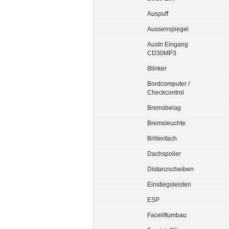
Auspuff
Aussenspiegel
AuxIn Eingang
CD30MP3
Blinker
Bordcomputer /
Checkcontrol
Bremsbelag
Bremsleuchte
Brillenfach
Dachspoiler
Distanzscheiben
Einstiegsleisten
ESP
Faceliftumbau