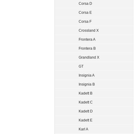
Corsa D
Corsa E
Corsa F
Crossland X
Frontera A
Frontera B
Grandland X
GT
Insignia A
Insignia B
Kadett B
Kadett C
Kadett D
Kadett E
Karl A