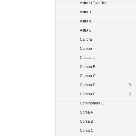
Astra H Twin Top
Astra J
Astra K
Astra L
Calibra
Campo
Cascada
Combo B
Combo C
Combo D
Combo E
Commodore C
Corsa A
Corsa B
Corsa C