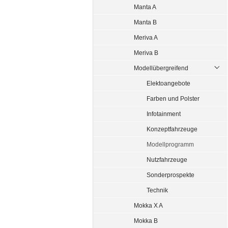
Manta A
Manta B
Meriva A
Meriva B
Modellübergreifend
Elektoangebote
Farben und Polster
Infotainment
Konzeptfahrzeuge
Modellprogramm
Nutzfahrzeuge
Sonderprospekte
Technik
Mokka X A
Mokka B