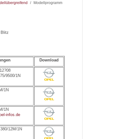
ellübergreifend
/
Modellprogramm
Blitz
ungen
Download
 12?08
875/9500/1N
M/1N
2M/1N
el-infos.de
2 380/12M/1N