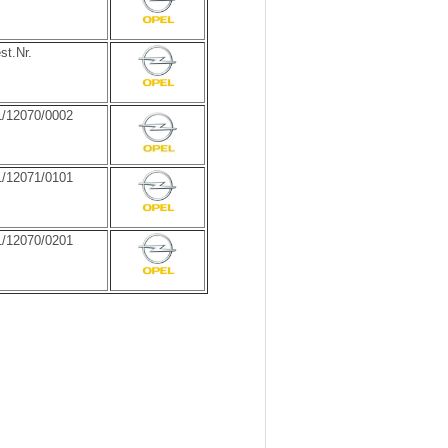
st.Nr.
1/12070/0002
1/12071/0101
1/12070/0201