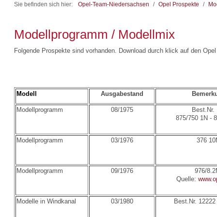
Sie befinden sich hier:
Opel-Team-Niedersachsen
/
Opel Prospekte
/
Mod
Modellprogramm / Modellmix
Folgende Prospekte sind vorhanden. Download durch klick auf den Opel 
Modell
Ausgabestand
Bemerk
Modellprogramm
08/1975
Best.Nr.
875/750 1N - 
Modellprogramm
03/1976
376 10
Modellprogramm
09/1976
976/8.
Quelle:
www.op
Modelle in Windkanal
03/1980
Best.Nr. 1222