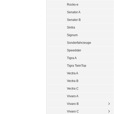
Rocks-e
Senator A
Senator B
Sintra
Signum
Sonderfahrzeuge
Speedster
Tigra A
Tigra TwinTop
Vectra A
Vectra B
Vectra C
Vivaro A
Vivaro B
Vivaro C