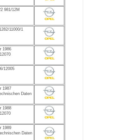
22 981/12M
1282/11000/1
r 1986
 12070
86/12005
r 1987
technischen Daten
r 1988
 12070
r 1989
technischen Daten