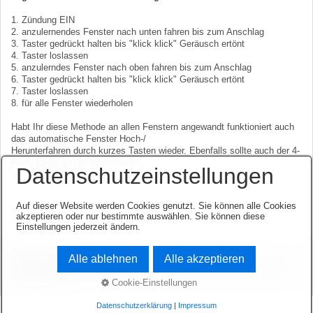
1. Zündung EIN
2. anzulernendes Fenster nach unten fahren bis zum Anschlag
3. Taster gedrückt halten bis "klick klick" Geräusch ertönt
4. Taster loslassen
5. anzulerndes Fenster nach oben fahren bis zum Anschlag
6. Taster gedrückt halten bis "klick klick" Geräusch ertönt
7. Taster loslassen
8. für alle Fenster wiederholen
Habt Ihr diese Methode an allen Fenstern angewandt funktioniert auch
das automatische Fenster Hoch-/
Herunterfahren durch kurzes Tasten wieder. Ebenfalls sollte auch der 4-
Fach Taster an der Innenleuchte
Datenschutzeinstellungen
wieder funktionieren.
Auf dieser Website werden Cookies genutzt. Sie können alle Cookies
akzeptieren oder nur bestimmte auswählen. Sie können diese
Einstellungen jederzeit ändern.
Alle ablehnen
Alle akzeptieren
Startseite
Kontakt
Impressum
© 2003-2026 www.opel-team-niedersachsen.de.
Website erstellt mit zeta-
producer.com
Cookie-Einstellungen
Datenschutzerklärung
|
Impressum