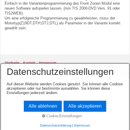
Einfach in der Variantenprogrammierung des Front Zonen Modul eine
neuen Software aufspielen lassen. (min TIS 2000-DVD Vers. 91 oder
TIS2WEB).
Um eine erfolgreiche Programmierung zu gewährleisten, muss der
Motortyp(Z19DT;DTH;DTJ;DTL) als Parameter in der Variante korrekt
gewählt sein.
Startseite
Kontakt
Impressum
© 2003-2026 www.opel-team-niedersachsen.de.
Website erstellt mit zeta-
Datenschutzeinstellungen
producer.com
Auf dieser Website werden Cookies genutzt. Sie können alle Cookies
akzeptieren oder nur bestimmte auswählen. Sie können diese
Einstellungen jederzeit ändern.
Alle ablehnen
Alle akzeptieren
Cookie-Einstellungen
Datenschutzerklärung
|
Impressum