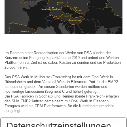
Im Rahmen einer Reorganisation der Werke von PSA bündelt der
Konzern seine Fertigungskapazitäten ab 2019 und ordnet den Werken
Plattformen zu. Ziel ist es dabei, Kosten zu senden und die Produktion
zu optimieren.
Das PSA Werk in Mulhouse (Frankreich) ist mit dem Opel Werk in
Rüsselsheim und dem Vauxhall Werk in Ellesmere Port für die EMP2
Limousinen gesetzt. An diesen Standorten werden mittlere und
hochwertige Limousinen (Segment C und höher) gefertigt.
Die PSA Fabriken in Sochaux und Rennes (beide Frankreich) erhalten
den SUV EMP2 Auftrag gemeinsam mit Opel Werk in Eisenach.
Zaragoza wird als CPM Plattformwerk für die Kleinfahrzeugmodelle
ausgelegt.
Für Details zu den einzelnen Werken mit Historie und Produktionsdaten
Datenschutzeinstellungen
bitte das jeweiligen Untermenü auswählen.