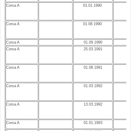
Corsa A
01.01.1990
B
Corsa A
01.08.1990
B
Corsa A
01.09.1990
B
Corsa A
25.03.1991
B
Corsa A
01.08.1991
B
Corsa A
01.03.1992
B
Corsa A
13.03.1992
B
Corsa A
01.01.1993
B