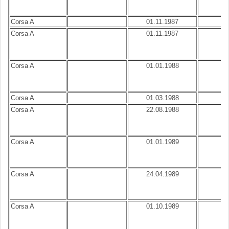
Corsa A
01.11.1987
B
Corsa A
01.11.1987
B
Corsa A
01.01.1988
B
Corsa A
01.03.1988
B
Corsa A
22.08.1988
B
Corsa A
01.01.1989
B
Corsa A
24.04.1989
B
Corsa A
01.10.1989
B