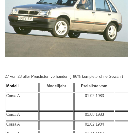
27 von 28 aller Preislisten vorhanden (=96% komplett- ohne Gewähr)
Modell
Modelljahr
Preisliste vom
B
Corsa A
01.02.1983
B
Corsa A
01.08.1983
B
Corsa A
01.02.1984
B