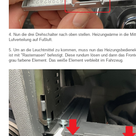
4. Nun die drei Drehschalter nach oben stellen. Heizungwärme in die Mitt
Lufverteilung auf Fußluft.
5. Um an die Leuchtmittel zu kommen, muss nun das Heizungsbedienel
ist mit "Rasternasen" befestigt. Diese rundum lösen und dann das Front
grau farbene Element. Das weiße Element verbleibt im Fahrzeug.