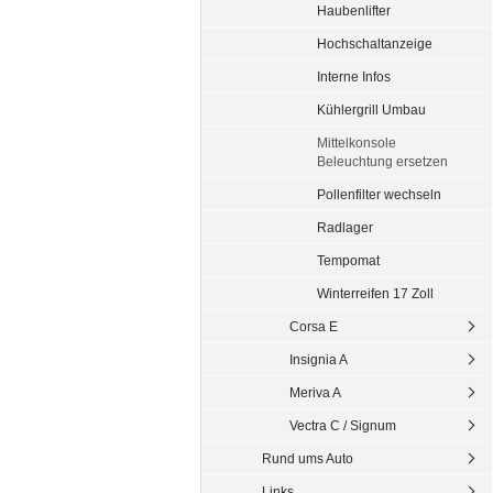
Haubenlifter
Hochschaltanzeige
Interne Infos
Kühlergrill Umbau
Mittelkonsole
Beleuchtung ersetzen
Pollenfilter wechseln
Radlager
Tempomat
Winterreifen 17 Zoll
Corsa E
Insignia A
Meriva A
Vectra C / Signum
Rund ums Auto
Links