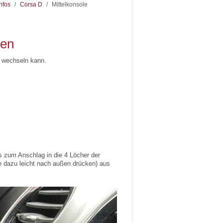
nfos
/
Corsa D
/
Mittelkonsole
zen
t wechseln kann.
s zum Anschlag in die 4 Löcher der
 dazu leicht nach außen drücken) aus