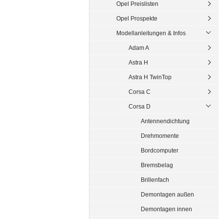
Opel Preislisten
Opel Prospekte
Modellanleitungen & Infos
Adam A
Astra H
Astra H TwinTop
Corsa C
Corsa D
Antennendichtung
Drehmomente
Bordcomputer
Bremsbelag
Brillenfach
Demontagen außen
Demontagen innen