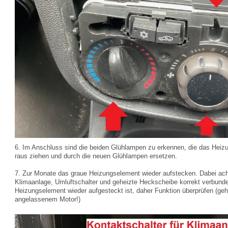
6. Im Anschluss sind die beiden Glühlampen zu erkennen, die das Heiz
raus ziehen und durch die neuen Glühlampen ersetzen.
7. Zur Monate das graue Heizungselement wieder aufstecken. Dabei acht
Klimaanlage, Umluftschalter und geheizte Heckscheibe korrekt verbun
Heizungselement wieder aufgesteckt ist, daher Funktion überprüfen (geh
angelassenem Motor!)