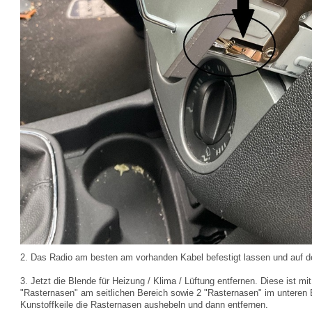
2. Das Radio am besten am vorhanden Kabel befestigt lassen und auf de
3. Jetzt die Blende für Heizung / Klima / Lüftung entfernen. Diese ist m
"Rasternasen" am seitlichen Bereich sowie 2 "Rasternasen" im unteren Be
Kunstoffkeile die Rasternasen aushebeln und dann entfernen.