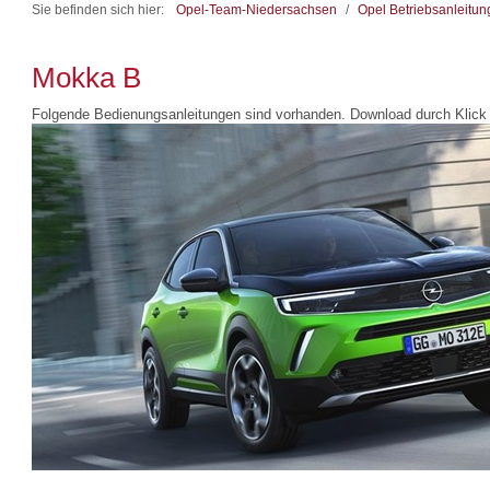
Sie befinden sich hier:
Opel-Team-Niedersachsen
/
Opel Betriebsanleitu
Mokka B
Folgende Bedienungsanleitungen sind vorhanden. Download durch Klick