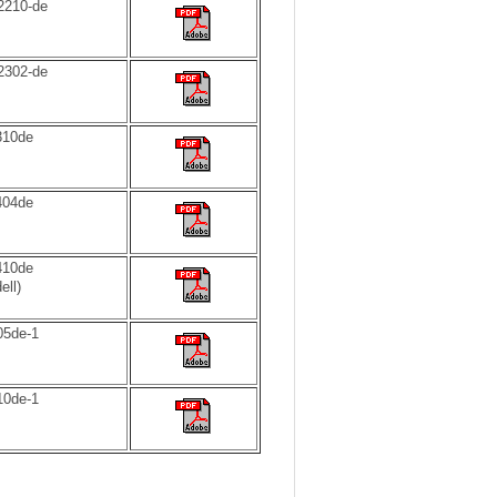
210-de
302-de
10de
04de
10de
ell)
5de-1
0de-1