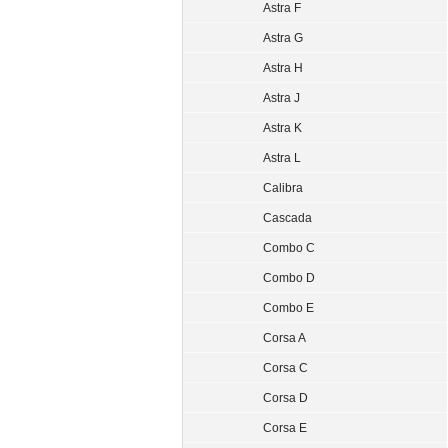
Astra F
Astra G
Astra H
Astra J
Astra K
Astra L
Calibra
Cascada
Combo C
Combo D
Combo E
Corsa A
Corsa C
Corsa D
Corsa E