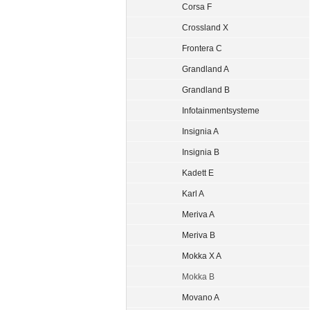
Corsa F
Crossland X
Frontera C
Grandland A
Grandland B
Infotainmentsysteme
Insignia A
Insignia B
Kadett E
Karl A
Meriva A
Meriva B
Mokka X A
Mokka B
Movano A