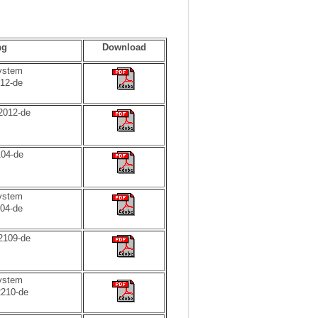
ng
Download
system
12-de
012-de
04-de
system
04-de
109-de
system
210-de