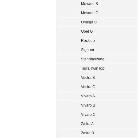
Movano B
Movano C
Omega B
Opel GT
Rocks-e
Signum
Standheizung
Tigra TwinTop
Vectra B
Vectra C
Vivaro A
Vivaro B
Vivaro C
Zafira A
Zafira B