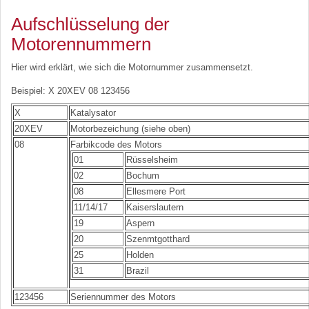
Aufschlüsselung der
Motorennummern
Hier wird erklärt, wie sich die Motornummer zusammensetzt.
Beispiel: X 20XEV 08 123456
X
Katalysator
20XEV
Motorbezeichung (siehe oben)
08
Farbikcode des Motors
01
Rüsselsheim
02
Bochum
08
Ellesmere Port
11/14/17
Kaiserslautern
19
Aspern
20
Szenmtgotthard
25
Holden
31
Brazil
123456
Seriennummer des Motors