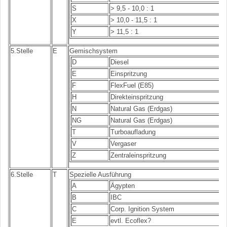
S
> 9,5 - 10,0 : 1
X
> 10,0 - 11,5 : 1
Y
> 11,5 : 1
5.Stelle
E
Gemischsystem
D
Diesel
E
Einspritzung
F
FlexFuel (E85)
H
Direkteinspritzung
N
Natural Gas (Erdgas)
NG
Natural Gas (Erdgas)
T
Turboaufladung
V
Vergaser
Z
Zentraleinspritzung
6.Stelle
T
Spezielle Ausführung
A
Ägypten
B
IBC
C
Corp. Ignition System
E
evtl. Ecoflex?