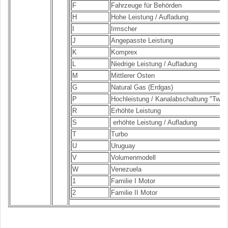
F
Fahrzeuge für Behörden
H
Hohe Leistung / Aufladung
I
Irmscher
J
Angepasste Leistung
K
Komprex
L
Niedrige Leistung / Aufladung
M
Mittlerer Osten
G
Natural Gas (Erdgas)
P
Hochleistung / Kanalabschaltung "Twinp
R
Erhöhte Leistung
S
erhöhte Leistung / Aufladung
T
Turbo
U
Uruguay
V
Volumenmodell
W
Venezuela
1
Familie I Motor
2
Familie II Motor