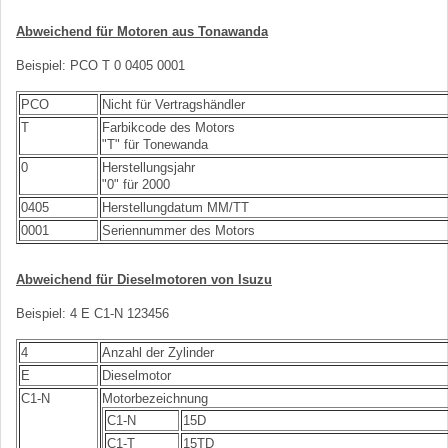
Abweichend für Motoren aus Tonawanda
Beispiel: PCO T 0 0405 0001
PCO
Nicht für Vertragshändler
T
Farbikcode des Motors
"T" für Tonewanda
0
Herstellungsjahr
"0" für 2000
0405
Herstellungdatum MM/TT
0001
Seriennummer des Motors
Abweichend für Dieselmotoren von Isuzu
Beispiel: 4 E C1-N 123456
4
Anzahl der Zylinder
E
Dieselmotor
C1-N
Motorbezeichnung
C1-N
15D
C1-T
15TD