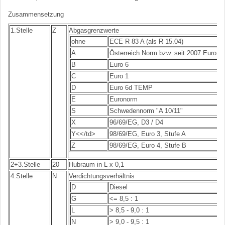
Zusammensetzung
1.Stelle
Z
Abgasgrenzwerte
ohne
ECE R 83 A (als R 15.04)
A
Österreich Norm bzw. seit 2007 Euro 5
B
Euro 6
C
Euro 1
D
Euro 6d TEMP
E
Euronorm
S
Schwedennorm "A 10/11"
X
96/69/EG, D3 / D4
Y<</td>
98/69/EG, Euro 3, Stufe A
Z
98/69/EG, Euro 4, Stufe B
2+3.Stelle
20
Hubraum in L x 0,1
4.Stelle
N
Verdichtungsverhältnis
D
Diesel
G
<= 8,5 : 1
L
> 8,5 - 9,0 : 1
N
> 9,0 - 9,5 : 1