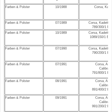
Farben & Polster
10/1988
Corsa, Kade
Farben & Polster
07/1989
Corsa, Kadett, 
789/300/1 Bes
Farben & Polster
10/1989
Corsa, Kadett, 
1089/150/1 Bes
Farben & Polster
07/1990
Corsa, Kadett, 
790/200/1 Bes
Farben & Polster
07/1991
Corsa, Astr
Calibra,
791/800/1 Bes
Farben & Polster
08/1991
Corsa, Astr
Calibra,
891/400/2 Bes
Farben & Polster
09/1991
Corsa, Astr
Calibra,
991/200/2 Bes