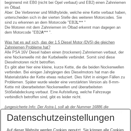
beginnend mit EB0 (nicht bei Opel verbaut) und EB2) einen Zahnriemen
im Ölbad.
Aber: Die Verbrenner und Mildhybride, welche eine Kette verbaut haben,
unterscheiden sich in der vierten Stelle des weiteren Motorcodes. Sie
sind zu erkennen an dem Motorcode "EB2
L
*** "
Die Motoren mit dem Zahnriemen im Ölbad erkennt man dagegen an
dem Motorcode "EB2
A
*** ".
Was hat es auf sich, das der 1.5 Diesel Motor (DV5) die gleichen
Zahnriemen Probleme hat?
Alle PSA 16V Diesel haben einen (trockenen) Zahnriemen verbaut, der
eine Nockenwelle mit der Kurbelwelle verbindet. Somit sind diese
Dieselmotoren nicht betroffen.
Es gibt aber hier eine kleine, kurze Kette, die die beiden Nockenwellen
verbinden. Bei einigen Jahrgängen des Dieselmotors hat man die
Materialstärke der Kette etwas reduziert. Dies führt in einigen Fällen zu
Problemen. Später wurde wieder eine verstärkten Version als 8-mm-
Kette mit überarbeiteten Nockenwellen und überarbeiteten
Stößelabdeckung verbaut. Eine Aufstellung, welche Fahrzeuge
verbindlich betroffen sind, gibt es leider nicht.
(ungesicherte Info: Der Astra L soll ab der Nummer 16886 die
Kettenmodifikation erhalten haben. Die Nummer 16996 vom Mai 2023
Datenschutzeinstellungen
weist die neuen Änderungen bereits auf)
.
Auf dieser Website werden Cookies genutzt. Sie können alle Cookies