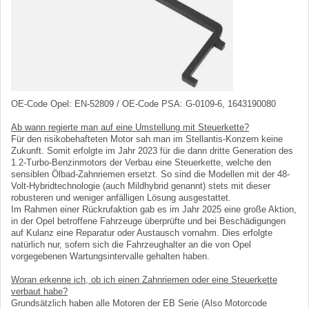
OE-Code Opel: EN-52809 / OE-Code PSA: G-0109-6, 1643190080
Ab wann regierte man auf eine Umstellung mit Steuerkette?
Für den risikobehafteten Motor sah man im Stellantis-Konzern keine
Zukunft. Somit erfolgte im Jahr 2023 für die dann dritte Generation des
1.2-Turbo-Benzinmotors der Verbau eine Steuerkette, welche den
sensiblen Ölbad-Zahnriemen ersetzt. So sind die Modellen mit der 48-
Volt-Hybridtechnologie (auch Mildhybrid genannt) stets mit dieser
robusteren und weniger anfälligen Lösung ausgestattet.
Im Rahmen einer Rückrufaktion gab es im Jahr 2025 eine große Aktion,
in der Opel betroffene Fahrzeuge überprüfte und bei Beschädigungen
auf Kulanz eine Reparatur oder Austausch vornahm. Dies erfolgte
natürlich nur, sofern sich die Fahrzeughalter an die von Opel
vorgegebenen Wartungsintervalle gehalten haben.
Woran erkenne ich, ob ich einen Zahnriemen oder eine Steuerkette
verbaut habe?
Grundsätzlich haben alle Motoren der EB Serie (Also Motorcode