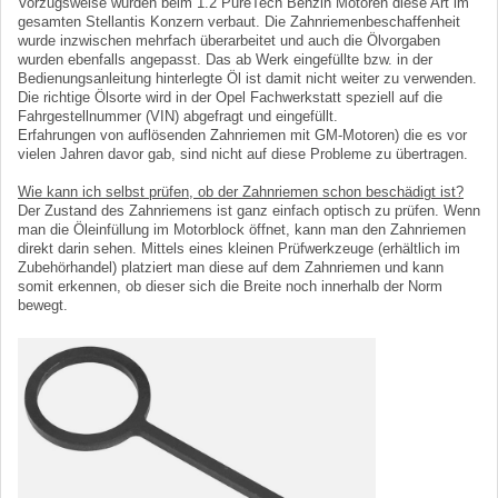
Vorzugsweise wurden beim 1.2 PureTech Benzin Motoren diese Art im
gesamten Stellantis Konzern verbaut. Die Zahnriemenbeschaffenheit
wurde inzwischen mehrfach überarbeitet und auch die Ölvorgaben
wurden ebenfalls angepasst. Das ab Werk eingefüllte bzw. in der
Bedienungsanleitung hinterlegte Öl ist damit nicht weiter zu verwenden.
Die richtige Ölsorte wird in der Opel Fachwerkstatt speziell auf die
Fahrgestellnummer (VIN) abgefragt und eingefüllt.
Erfahrungen von auflösenden Zahnriemen mit GM-Motoren) die es vor
vielen Jahren davor gab, sind nicht auf diese Probleme zu übertragen.
Wie kann ich selbst prüfen, ob der Zahnriemen schon beschädigt ist?
Der Zustand des Zahnriemens ist ganz einfach optisch zu prüfen. Wenn
man die Öleinfüllung im Motorblock öffnet, kann man den Zahnriemen
direkt darin sehen. Mittels eines kleinen Prüfwerkzeuge (erhältlich im
Zubehörhandel) platziert man diese auf dem Zahnriemen und kann
somit erkennen, ob dieser sich die Breite noch innerhalb der Norm
bewegt.