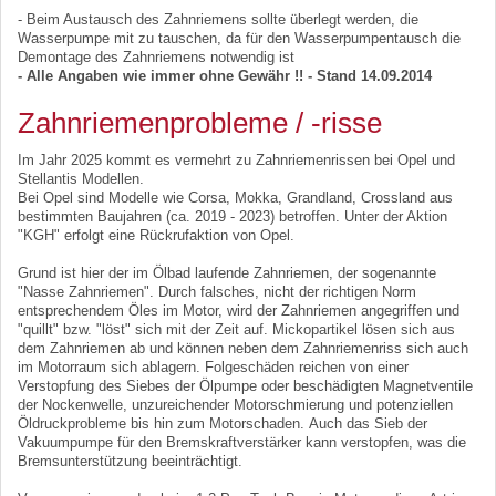
- Beim Austausch des Zahnriemens sollte überlegt werden, die
Wasserpumpe mit zu tauschen, da für den Wasserpumpentausch die
Demontage des Zahnriemens notwendig ist
- Alle Angaben wie immer ohne Gewähr !! - Stand 14.09.2014
Zahnriemenprobleme / -risse
Im Jahr 2025 kommt es vermehrt zu Zahnriemenrissen bei Opel und
Stellantis Modellen.
Bei Opel sind Modelle wie Corsa, Mokka, Grandland, Crossland aus
bestimmten Baujahren (ca. 2019 - 2023) betroffen. Unter der Aktion
"KGH" erfolgt eine Rückrufaktion von Opel.
Grund ist hier der im Ölbad laufende Zahnriemen, der sogenannte
"Nasse Zahnriemen". Durch falsches, nicht der richtigen Norm
entsprechendem Öles im Motor, wird der Zahnriemen angegriffen und
"quillt" bzw. "löst" sich mit der Zeit auf. Mickopartikel lösen sich aus
dem Zahnriemen ab und können neben dem Zahnriemenriss sich auch
im Motorraum sich ablagern. Folgeschäden reichen von einer
Verstopfung des Siebes der Ölpumpe oder beschädigten Magnetventile
der Nockenwelle, unzureichender Motorschmierung und potenziellen
Öldruckprobleme bis hin zum Motorschaden. Auch das Sieb der
Vakuumpumpe für den Bremskraftverstärker kann verstopfen, was die
Bremsunterstützung beeinträchtigt.