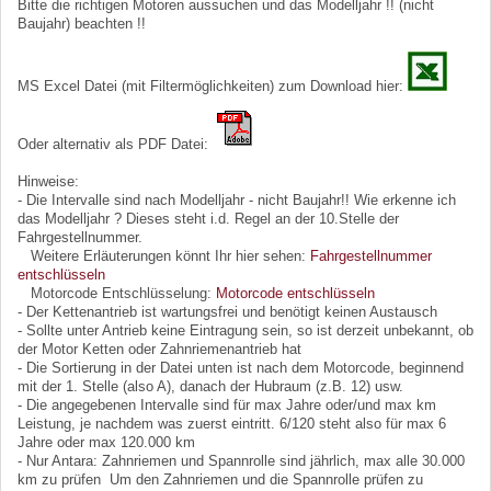
Bitte die richtigen Motoren aussuchen und das Modelljahr !! (nicht
Baujahr) beachten !!
MS Excel Datei (mit Filtermöglichkeiten) zum Download hier:
Oder alternativ als PDF Datei:
Hinweise:
- Die Intervalle sind nach Modelljahr - nicht Baujahr!! Wie erkenne ich
das Modelljahr ? Dieses steht i.d. Regel an der 10.Stelle der
Fahrgestellnummer.
Weitere Erläuterungen könnt Ihr hier sehen:
Fahrgestellnummer
entschlüsseln
Motorcode Entschlüsselung:
Motorcode entschlüsseln
- Der Kettenantrieb ist wartungsfrei und benötigt keinen Austausch
- Sollte unter Antrieb keine Eintragung sein, so ist derzeit unbekannt, ob
der Motor Ketten oder Zahnriemenantrieb hat
- Die Sortierung in der Datei unten ist nach dem Motorcode, beginnend
mit der 1. Stelle (also A), danach der Hubraum (z.B. 12) usw.
- Die angegebenen Intervalle sind für max Jahre oder/und max km
Leistung, je nachdem was zuerst eintritt. 6/120 steht also für max 6
Jahre oder max 120.000 km
- Nur Antara: Zahnriemen und Spannrolle sind jährlich, max alle 30.000
km zu prüfen Um den Zahnriemen und die Spannrolle prüfen zu