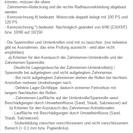
können, müssen die obere
Zahnriemen-Abdeckung und die rechte Radhausverkleidung abgebaut
werden.
- Kennzeichnung #) bedeutet: Motorcode doppelt belegt mit 100 PS und
120 PS
- Kennzeichnung *) bedeutet: Nachträglich geändert von 6/90 (Z16XNT)
bzw. 10/90 auf 10/150
- Die Spannrollen und Umlenkrollen sind mit zu tauschen. (nur teilweise
gibt es Ausnahmen, das eine Prüfung ausreicht - wird aber nicht
empfohlen)
a) Kriterien für den Austausch der Zahnriemen-Umlenkrolle und der
Zahnriemen-Spannrolle:
-Deutliche Lagergeräusche der Zahnriemen-Umlenkrolle(n) /
Spannrolle bei aufgelegtem und nicht aufgelegtem Zahnriemen.
- Bei nicht aufgelegtem Zahnriemen drehen die Rollen bei leichtem
Anstoßen mehrere Umdrehungen nach.
- Defekte Lager-Dichtlippe, dadurch extremer Fettverlust mit
langem Nachlaufen der Rollen.
- Zahnriemen-Lauffläche auf der Umlenkrolle/Spannrolle weist
Beschädigungen durch Umwelteinflüsse (Sand, Staub, Salzwasser) auf.
b) Kriterien für den Austausch des Zahnriemen-Antriebsrades:
- Lauffläche mit Beschädigungen durch Umwelteinflüsse (Sand,
Staub, Salzwasser).
- Stufenbildung zwischen verschlissenem und nicht verschlissenem
Bereich (> 0,1 mm bzw. Papierdicke).