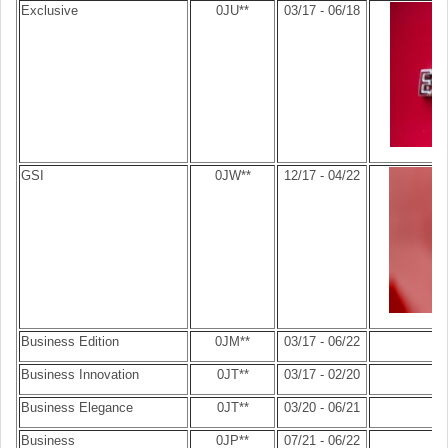
Exclusive
0JU**
03/17 - 06/18
GSI
0JW**
12/17 - 04/22
Business Edition
0JM**
03/17 - 06/22
Business Innovation
0JT**
03/17 - 02/20
Business Elegance
0JT**
03/20 - 06/21
Business
0JP**
07/21 - 06/22