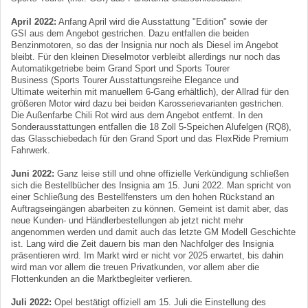
April 2022:
Anfang April wird die Ausstattung "Edition" sowie der
GSI aus dem Angebot gestrichen. Dazu entfallen die beiden
Benzinmotoren, so das der Insignia nur noch als Diesel im Angebot
bleibt. Für den kleinen Dieselmotor verbleibt allerdings nur noch das
Automatikgetriebe beim Grand Sport und Sports Tourer
Business (Sports Tourer Ausstattungsreihe Elegance und
Ultimate weiterhin mit manuellem 6-Gang erhältlich), der Allrad für den
größeren Motor wird dazu bei beiden Karosserievarianten gestrichen.
Die Außenfarbe Chili Rot wird aus dem Angebot entfernt. In den
Sonderausstattungen entfallen die 18 Zoll 5-Speichen Alufelgen (RQ8),
das Glasschiebedach für den Grand Sport und das FlexRide Premium
Fahrwerk.
Juni 2022:
Ganz leise still und ohne offizielle Verkündigung schließen
sich die Bestellbücher des Insignia am 15. Juni 2022. Man spricht von
einer Schließung des Bestellfensters um den hohen Rückstand an
Auftragseingängen abarbeiten zu können. Gemeint ist damit aber, das
neue Kunden- und Händlerbestellungen ab jetzt nicht mehr
angenommen werden und damit auch das letzte GM Modell Geschichte
ist. Lang wird die Zeit dauern bis man den Nachfolger des Insignia
präsentieren wird. Im Markt wird er nicht vor 2025 erwartet, bis dahin
wird man vor allem die treuen Privatkunden, vor allem aber die
Flottenkunden an die Marktbegleiter verlieren.
Juli 2022:
Opel bestätigt offiziell am 15. Juli die Einstellung des