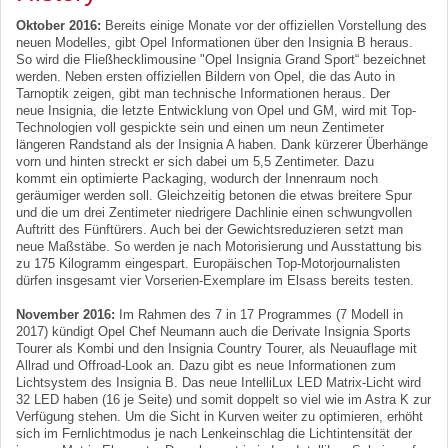
Oktober 2016:
Bereits einige Monate vor der offiziellen Vorstellung des
neuen Modelles, gibt Opel Informationen über den Insignia B heraus.
So wird die Fließhecklimousine "Opel Insignia Grand Sport“ bezeichnet
werden. Neben ersten offiziellen Bildern von Opel, die das Auto in
Tarnoptik zeigen, gibt man technische Informationen heraus. Der
neue Insignia, die letzte Entwicklung von Opel und GM, wird mit Top-
Technologien voll gespickte sein und einen um neun Zentimeter
längeren Randstand als der Insignia A haben. Dank kürzerer Überhänge
vorn und hinten streckt er sich dabei um 5,5 Zentimeter. Dazu
kommt ein optimierte Packaging, wodurch der Innenraum noch
geräumiger werden soll. Gleichzeitig betonen die etwas breitere Spur
und die um drei Zentimeter niedrigere Dachlinie einen schwungvollen
Auftritt des Fünftürers. Auch bei der Gewichtsreduzieren setzt man
neue Maßstäbe. So werden je nach Motorisierung und Ausstattung bis
zu 175 Kilogramm eingespart. Europäischen Top-Motorjournalisten
dürfen insgesamt vier Vorserien-Exemplare im Elsass bereits testen.
November 2016:
Im Rahmen des 7 in 17 Programmes (7 Modell in
2017) kündigt Opel Chef Neumann auch die Derivate Insignia Sports
Tourer als Kombi und den Insignia Country Tourer, als Neuauflage mit
Allrad und Offroad-Look an. Dazu gibt es neue Informationen zum
Lichtsystem des Insignia B. Das neue IntelliLux LED Matrix-Licht wird
32 LED haben (16 je Seite) und somit doppelt so viel wie im Astra K zur
Verfügung stehen. Um die Sicht in Kurven weiter zu optimieren, erhöht
sich im Fernlichtmodus je nach Lenkeinschlag die Lichtintensität der