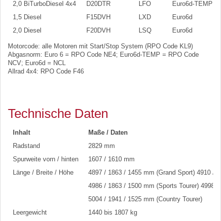
2,0 BiTurboDiesel 4x4
D20DTR
LFO
Euro6d-TEMP
1,5 Diesel
F15DVH
LXD
Euro6d
2,0 Diesel
F20DVH
LSQ
Euro6d
Motorcode: alle Motoren mit Start/Stop System (RPO Code KL9)
Abgasnorm: Euro 6 = RPO Code NE4; Euro6d-TEMP = RPO Code
NCV; Euro6d = NCL
Allrad 4x4: RPO Code F46
Technische Daten
Inhalt
Maße / Daten
Radstand
2829 mm
Spurweite vorn / hinten
1607 / 1610 mm
Länge / Breite / Höhe
4897 / 1863 / 1455 mm (Grand Sport) 4910 / 1
4986 / 1863 / 1500 mm (Sports Tourer) 4998 /
5004 / 1941 / 1525 mm (Country Tourer)
Leergewicht
1440 bis 1807 kg