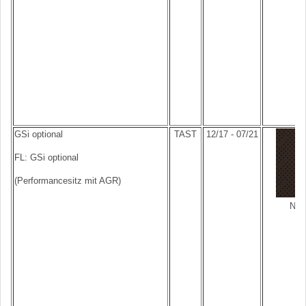
GSi optional
TAST
12/17 - 07/21
FL: GSi optional
(Performancesitz mit AGR)
Napp