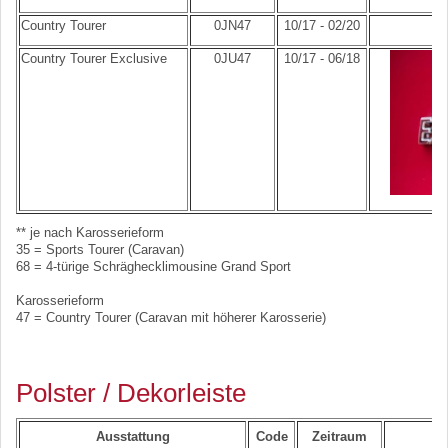
Country Tourer
0JN47
10/17 - 02/20
Country Tourer Exclusive
0JU47
10/17 - 06/18
** je nach Karosserieform
35 = Sports Tourer (Caravan)
68 = 4-türige Schräghecklimousine Grand Sport
Karosserieform
47 = Country Tourer (Caravan mit höherer Karosserie)
Polster / Dekorleiste
Ausstattung
Code
Zeitraum