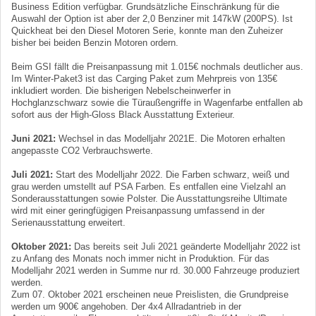
Business Edition verfügbar. Grundsätzliche Einschränkung für die
Auswahl der Option ist aber der 2,0 Benziner mit 147kW (200PS). Ist
Quickheat bei den Diesel Motoren Serie, konnte man den Zuheizer
bisher bei beiden Benzin Motoren ordern.
Beim GSI fällt die Preisanpassung mit 1.015€ nochmals deutlicher aus.
Im Winter-Paket3 ist das Carging Paket zum Mehrpreis von 135€
inkludiert worden. Die bisherigen Nebelscheinwerfer in
Hochglanzschwarz sowie die Türaußengriffe in Wagenfarbe entfallen ab
sofort aus der High-Gloss Black Ausstattung Exterieur.
Juni 2021:
Wechsel in das Modelljahr 2021E. Die Motoren erhalten
angepasste CO2 Verbrauchswerte.
Juli 2021:
Start des Modelljahr 2022. Die Farben schwarz, weiß und
grau werden umstellt auf PSA Farben. Es entfallen eine Vielzahl an
Sonderausstattungen sowie Polster. Die Ausstattungsreihe Ultimate
wird mit einer geringfügigen Preisanpassung umfassend in der
Serienausstattung erweitert.
Oktober 2021:
Das bereits seit Juli 2021 geänderte Modelljahr 2022 ist
zu Anfang des Monats noch immer nicht in Produktion. Für das
Modelljahr 2021 werden in Summe nur rd. 30.000 Fahrzeuge produziert
werden.
Zum 07. Oktober 2021 erscheinen neue Preislisten, die Grundpreise
werden um 900€ angehoben. Der 4x4 Allradantrieb in der