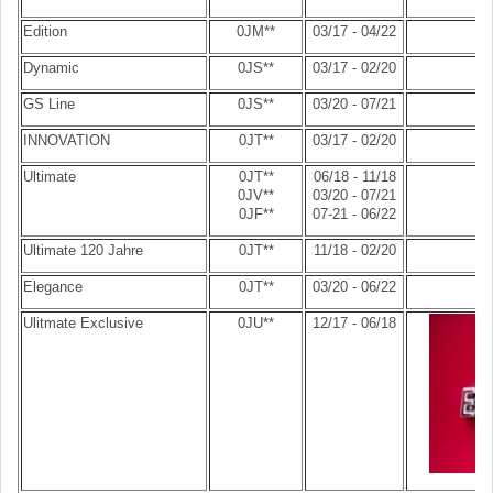
Edition
0JM**
03/17 - 04/22
Dynamic
0JS**
03/17 - 02/20
GS Line
0JS**
03/20 - 07/21
INNOVATION
0JT**
03/17 - 02/20
Ultimate
0JT**
06/18 - 11/18
0JV**
03/20 - 07/21
0JF**
07-21 - 06/22
Ultimate 120 Jahre
0JT**
11/18 - 02/20
Elegance
0JT**
03/20 - 06/22
Ulitmate Exclusive
0JU**
12/17 - 06/18