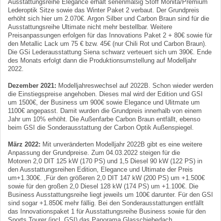
Ausstattungsreihe Elegance erhält serienmäßig Stoff Monita/Premium
Lederoptik Sitze sowie das Winter Paket 2 verbaut. Der Grundpreis
erhöht sich hier um 2.070€. Argon Silber und Carbon Braun sind für die
Ausstattungsreihe Ultimate nicht mehr bestellbar. Weitere
Preisanpassungen erfolgen für das Innovations Paket 2 + 80€ sowie für
den Metallic Lack um 75 € bzw. 45€ (nur Chili Rot und Carbon Braun).
Die GSi Lederausstattung Siena schwarz verteuert sich um 390€. Ende
des Monats erfolgt dann die Produktionsumstellung auf Modelljahr
2022.
Dezember 2021:
Modelljahreswechsel auf 2022B. Schon wieder werden
die Einstiegspreise angehoben. Dieses mal wird der Edition und GSI
um 1500€, der Business um 900€ sowie Elegance und Ulitmate um
1100€ angepasst. Damit wurden die Grundpreis innerhalb von einem
Jahr um 10% erhöht. Die Außenfarbe Carbon Braun entfällt, ebenso
beim GSI die Sonderausstattung der Carbon Optik Außenspiegel.
März 2022:
Mit unveränderten Modelljahr 2022B gibt es eine weitere
Anpassung der Grundpreise. Zum 04.03.2022 steigen für die
Motoren 2,0 DIT 125 kW (170 PS) und 1,5 Diesel 90 kW (122 PS) in
den Ausstattungsreihen Edition, Elegance und Ultimate der Preis
um+1.300€. ,Für den größeren 2,0 DIT 147 kW (200 PS) um +1.500€
sowie für den großen 2,0 Diesel 128 kW (174 PS) um +1.100€. Die
Business Ausstattungsreihe liegt jeweils um 100€ darunter. Für den GSI
sind sogar +1.850€ mehr fällig. Bei den Sonderausstattungen entfällt
das Innovationspaket 1 für Ausstattungsreihe Business sowie für den
Sports Tourer (incl. GSI) das Panorama Glasschiebedach.