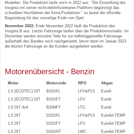
Modelles. Die Produktion laufe noch in 2022 aus. "Die Einstellung des
Insignia mit seiner nicht-elektrifizierbaren Plattform begünstigt das
schnellere Hochfahren der Astra-Produktion." so lautet die offizielle
Begründung für das vorzeitige Ende von Opel.
November 2022:
Ende November 2022 läuft die Produktion des
Insignia B aus. Letzte Fahrzeuge laufen über die Produktionsstraße. Im
Dezember werden einzelne Teile für nur teilfertiggestellte Fahrzeuge
außerhalb des Bandes noch nachgerüstet, bevor dann im Januar 2023
die letzten Fahrzeuge an die Kunden ausgeliefert werden.
Motorenübersicht - Benzin
Motor
Motorcode
RPO
Abgas
k
1,5 (ECOTEC) DIT
B15XFL
LFV&PL5
Euro6
1
1,5 (ECOTEC) DIT
B15XFT
LFV
Euro6
1
2,0 DIT 4x4
B20NFT
LTG
Euro6
1
1,5 DIT
D15SFL
LFV&PL5
Euro6d-TEMP
1
1,5 DIT
D15SFT
LFV
Euro6d-TEMP
1
1,6 DIT
D16SHT
LWC
Euro6d-TEMP
1