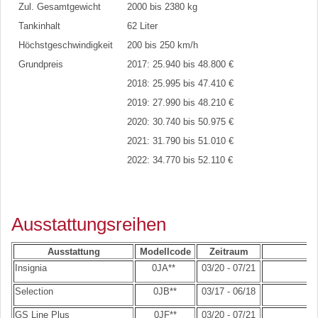
Zul. Gesamtgewicht
2000 bis 2380 kg
Tankinhalt
62 Liter
Höchstgeschwindigkeit
200 bis 250 km/h
Grundpreis
2017: 25.940 bis 48.800 €
2018: 25.995 bis 47.410 €
2019: 27.990 bis 48.210 €
2020: 30.740 bis 50.975 €
2021: 31.790 bis 51.010 €
2022: 34.770 bis 52.110 €
Ausstattungsreihen
Ausstattung
Modellcode
Zeitraum
Insignia
0JA**
03/20 - 07/21
Selection
0JB**
03/17 - 06/18
GS Line Plus
0JF**
03/20 - 07/21