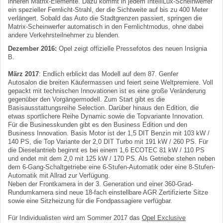
inneren Matrix-Elemente. Dazu kommt in jedem IntelliLux-Scheinwerfer
ein spezieller Fernlicht-Strahl, der die Sichtweite auf bis zu 400 Meter
verlängert. Sobald das Auto die Stadtgrenzen passiert, springen die
Matrix-Scheinwerfer automatisch in den Fernlichtmodus, ohne dabei
andere Verkehrsteilnehmer zu blenden.
Dezember 2016:
Opel zeigt offizielle Pressefotos des neuen Insignia
B.
März 2017
: Endlich erblickt das Modell auf dem 87. Genfer
Autosalon die breiten Käufermassen und feiert seine Weltpremiere. Voll
gepackt mit technischen Innovationen ist es eine große Veränderung
gegenüber den Vorgängermodell. Zum Start gibt es die
Basisausstattungsreihe Selection. Darüber hinaus den Edition, die
etwas sportlichere Reihe Dynamic sowie die Topvariante Innovation.
Für die Businesskunden gibt es den Business Edition und den
Business Innovation. Basis Motor ist der 1,5 DIT Benzin mit 103 kW /
140 PS, die Top Variante der 2,0 DIT Turbo mit 191 kW / 260 PS. Für
die Dieselantrieb beginnt es bei einem 1,6 ECOTEC 81 kW / 110 PS
und endet mit dem 2,0 mit 125 kW / 170 PS. Als Getriebe stehen neben
dem 6-Gang-Schaltgetriebe eine 6-Stufen-Automatik oder eine 8-Stufen-
Automatik mit Allrad zur Verfügung.
Neben der Frontkamera in der 3. Generation und einer 360-Grad-
Rundumkamera sind neue 18-fach einstellbare AGR Zertifizierte Sitze
sowie eine Sitzheizung für die Fondpassagiere verfügbar.
Für Individualisten wird am Sommer 2017 das
Opel Exclusive