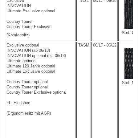
Exclusive
TASL
06/17 - 06/18
INNOVATION
Ultimate Exclusive optional
Country Tourer
Country Tourer Exclusive
Stoff Ox
(Komfortsitz)
Exclusive optional
TASM
06/17 - 06/22
INNOVATION (ab 06/18)
INNOVATION optional (bis 06/18)
Ultimate optional
Ultimate 120 Jahre optional
Ultimate Exclusive optional
Country Tourer optional
Stoff Mo
Country Tourer optional
Country Tourer Exclusive optional
FL: Elegance
(Ergonomiesitz mit AGR)