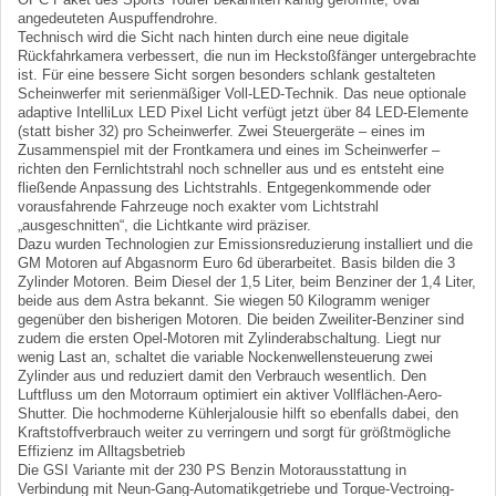
angedeuteten Auspuffendrohre.
Technisch wird die Sicht nach hinten durch eine neue digitale
Rückfahrkamera verbessert, die nun im Heckstoßfänger untergebrachte
ist. Für eine bessere Sicht sorgen besonders schlank gestalteten
Scheinwerfer mit serienmäßiger Voll-LED-Technik. Das neue optionale
adaptive IntelliLux LED Pixel Licht verfügt jetzt über 84 LED-Elemente
(statt bisher 32) pro Scheinwerfer. Zwei Steuergeräte – eines im
Zusammenspiel mit der Frontkamera und eines im Scheinwerfer –
richten den Fernlichtstrahl noch schneller aus und es entsteht eine
fließende Anpassung des Lichtstrahls. Entgegenkommende oder
vorausfahrende Fahrzeuge noch exakter vom Lichtstrahl
„ausgeschnitten“, die Lichtkante wird präziser.
Dazu wurden Technologien zur Emissionsreduzierung installiert und die
GM Motoren auf Abgasnorm Euro 6d überarbeitet. Basis bilden die 3
Zylinder Motoren. Beim Diesel der 1,5 Liter, beim Benziner der 1,4 Liter,
beide aus dem Astra bekannt. Sie wiegen 50 Kilogramm weniger
gegenüber den bisherigen Motoren. Die beiden Zweiliter-Benziner sind
zudem die ersten Opel-Motoren mit Zylinderabschaltung. Liegt nur
wenig Last an, schaltet die variable Nockenwellensteuerung zwei
Zylinder aus und reduziert damit den Verbrauch wesentlich. Den
Luftfluss um den Motorraum optimiert ein aktiver Vollflächen-Aero-
Shutter. Die hochmoderne Kühlerjalousie hilft so ebenfalls dabei, den
Kraftstoffverbrauch weiter zu verringern und sorgt für größtmögliche
Effizienz im Alltagsbetrieb
Die GSI Variante mit der 230 PS Benzin Motorausstattung in
Verbindung mit Neun-Gang-Automatikgetriebe und Torque-Vectroing-