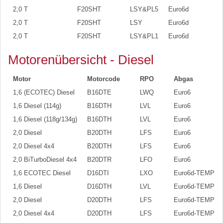
2,0 T
F20SHT
LSY&PL5
Euro6d
1
2,0 T
F20SHT
LSY
Euro6d
1
2,0 T
F20SHT
LSY&PL1
Euro6d
1
Motorenübersicht - Diesel
Motor
Motorcode
RPO
Abgas
1,6 (ECOTEC) Diesel
B16DTE
LWQ
Euro6
1,6 Diesel (114g)
B16DTH
LVL
Euro6
1,6 Diesel (118g/134g)
B16DTH
LVL
Euro6
2,0 Diesel
B20DTH
LFS
Euro6
2,0 Diesel 4x4
B20DTH
LFS
Euro6
2,0 BiTurboDiesel 4x4
B20DTR
LFO
Euro6
1,6 ECOTEC Diesel
D16DTI
LXO
Euro6d-TEMP
1,6 Diesel
D16DTH
LVL
Euro6d-TEMP
2,0 Diesel
D20DTH
LFS
Euro6d-TEMP
2,0 Diesel 4x4
D20DTH
LFS
Euro6d-TEMP