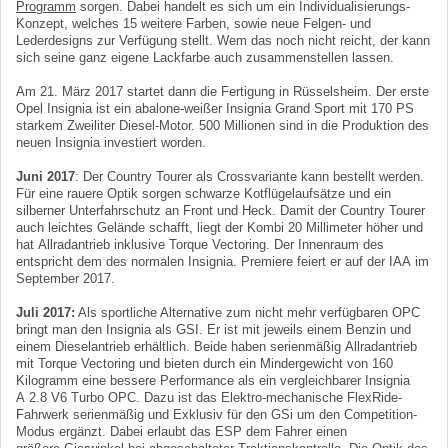
Programm
sorgen. Dabei handelt es sich um ein Individualisierungs-
Konzept, welches 15 weitere Farben, sowie neue Felgen- und
Lederdesigns zur Verfügung stellt. Wem das noch nicht reicht, der kann
sich seine ganz eigene Lackfarbe auch zusammenstellen lassen.
Am 21. März 2017 startet dann die Fertigung in Rüsselsheim. Der erste
Opel Insignia ist ein abalone-weißer Insignia Grand Sport mit 170 PS
starkem Zweiliter Diesel-Motor. 500 Millionen sind in die Produktion des
neuen Insignia investiert worden.
Juni 2017
: Der Country Tourer als Crossvariante kann bestellt werden.
Für eine rauere Optik sorgen schwarze Kotflügelaufsätze und ein
silberner Unterfahrschutz an Front und Heck. Damit der Country Tourer
auch leichtes Gelände schafft, liegt der Kombi 20 Millimeter höher und
hat Allradantrieb inklusive Torque Vectoring. Der Innenraum des
entspricht dem des normalen Insignia. Premiere feiert er auf der IAA im
September 2017.
Juli 2017:
Als sportliche Alternative zum nicht mehr verfügbaren OPC
bringt man den Insignia als GSI. Er ist mit jeweils einem Benzin und
einem Dieselantrieb erhältlich. Beide haben serienmäßig Allradantrieb
mit Torque Vectoring und bieten durch ein Mindergewicht von 160
Kilogramm eine bessere Performance als ein vergleichbarer Insignia
A 2.8 V6 Turbo OPC. Dazu ist das Elektro-mechanische FlexRide-
Fahrwerk serienmäßig und Exklusiv für den GSi um den Competition-
Modus ergänzt. Dabei erlaubt das ESP dem Fahrer einen