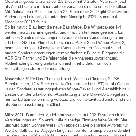
Motorenangebot. Dazu ist der 2,0 Diesel mit 8-Stufen-Automatik jetzt
als Allrad bestellbar. Beide Antriebsvarianten sind ab sofort bestellbar.
Mit rückdatierter Preislisten vom 22. September 2020 gibt Opel weitere
Änderungen bekannt, die unter dem Modelljahr 2021,25 oder auf
Modelljahr 2021B fallen.
So ist Nautic Blau jetzt die neue Basisfarbe. Die Winterpakete 1-4
werden neu zusammengesetzt und inhaltlich teilweise geändert. Es
entfallen Sonderausstattungen in verschiedenen Ausstattungsreihen,
z.B beim GS Line Plus das Innovations-Paket 2 und Winter-Paket 2,
beim Ultimate das Glasschiebe-/Ausstelldach. Im Gegensatz sind
andere Sonderausstattungen jetzt verfügbar, z.B. beim Elegance die
AGR Sitz Fahrer und Beifahrer oder die Anhängerzugvorrichtung.
Notlaufräder gibt es grundsätzlich nicht mehr, dafür nur noch
Vorrichtungen als Sonderausstattung.
November 2020:
Das Charging-Paket (Wireless Charging, 2 USB
Schnittstellen, 12 V Steckdose Kofferraum nur beim ST) ist als Option
in den Sonderausstattungspaketen Winter-Paket 1 und 4 erhältlich bzw.
Bestandteil der Sitz-Komfort-Ausstattung 2. Die Make-Up Spiegel sind
nun ab Edition serienmäßig verbaut. Die Konnektivitätsdienste sind nun
als Sonderausstattung erhältlich.
März 2021
: Durch den Modelljahreswechsel auf 2021D stehen einige
Veränderungen an. So entfällt die bisherige Einstiegsfarbe Nautic Blau
und wird durch Schnee Weiß (Uni) abgelöst. Der bisherige Aufpreis für
Weiß entfällt damit. Dagegen langt man bei den Grundpreisen ordentlich
zu. Zwischen 525€ und 615€ müssen mehr investiert werden. Neu ist