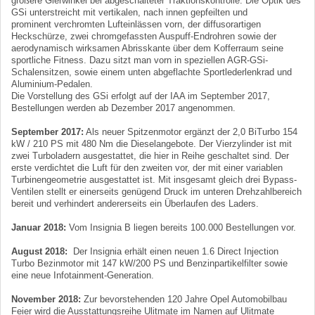
größere Gierwinkel bei abgeschalteter Traktionskontrolle. Die Optik des
GSi unterstreicht mit vertikalen, nach innen gepfeilten und
prominent verchromten Lufteinlässen vorn, der diffusorartigen
Heckschürze, zwei chromgefassten Auspuff-Endrohren sowie der
aerodynamisch wirksamen Abrisskante über dem Kofferraum seine
sportliche Fitness. Dazu sitzt man vorn in speziellen AGR-GSi-
Schalensitzen, sowie einem unten abgeflachte Sportlederlenkrad und
Aluminium-Pedalen.
Die Vorstellung des GSi erfolgt auf der IAA im September 2017,
Bestellungen werden ab Dezember 2017 angenommen.
September 2017:
Als neuer Spitzenmotor ergänzt der 2,0 BiTurbo 154
kW / 210 PS mit 480 Nm die Dieselangebote. Der Vierzylinder ist mit
zwei Turboladern ausgestattet, die hier in Reihe geschaltet sind. Der
erste verdichtet die Luft für den zweiten vor, der mit einer variablen
Turbinengeometrie ausgestattet ist. Mit insgesamt gleich drei Bypass-
Ventilen stellt er einerseits genügend Druck im unteren Drehzahlbereich
bereit und verhindert andererseits ein Überlaufen des Laders.
Januar 2018:
Vom Insignia B liegen bereits 100.000 Bestellungen vor.
August 2018:
Der Insignia erhält einen neuen 1.6 Direct Injection
Turbo Bezinmotor mit 147 kW/200 PS und Benzinpartikelfilter sowie
eine neue Infotainment-Generation.
November 2018:
Zur bevorstehenden 120 Jahre Opel Automobilbau
Feier wird die Ausstattungsreihe Ulitmate im Namen auf Ulitmate