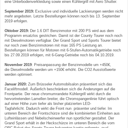
eine Unterbodenverkleidung sowie einen Kühlergrill mit Aero Shutter.
September 2019:
Exclusive und individuelle Lackierungen werden nicht
mehr angeboten. Letzte Bestellungen können noch bis 13. September
2019 erfolgen.
Oktober 2019:
Der 1.6 DIT Benzinmotor mit 200 PS wird aus dem
Programm ersatzlos gestrichen. Damit ist der County Tourer noch noch
mit Dieselmotoren verfügbar. Der Grand Sport und Sports Tourer bietet
nur noch zwei Benzinmotoren mit max 165 PS Leistung an.
Bestellungen können für Motoren mit 6-Stufen-Automatikgetriebe noch
bis 27.09.2019 erfolgen, mit 6-Gang-Getriebe noch bis 04.10.2019.
November 2019
: Preisanpassung der Benzinmodelle um +450€,
die Dieselmodelle werden um +150€ erhöht. Die CO2 Ausstoßwerte
werden optimiert.
Januar 2020:
Zum Brüsseler Automobilsalon präsentiert sich das
Faceliftmodell. Äußerlich beschränken sich die Änderungen auf die
Frontpartie. Der neue chromumrandete Kühlergrill wirkt durch die
hervortretenden Lamellen breiter, die Chromspangenlinie führt optisch
auf einer Höhe zum tiefer als bisher platzierten LED-
Tagfahrlicht. Dadurch wirkt die Front nun präsenter und tiefer. Im
unteren Bereich der Frontschürze sind die kombinierten Einheiten aus
Lufteinlässen und Nebelscheinwerfer nun sportlicher gestaltet. Der
Grand Sport erhält in der Heckschürze im unteren Bereich die vom
OPC Paket des Sports Tourer bekannten kantig geformte, oval