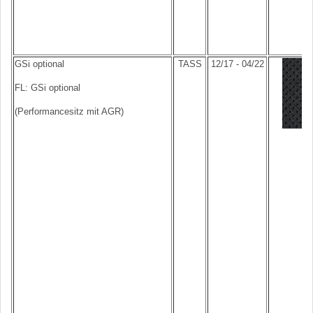
GSi optional
TASS
12/17 - 04/22
FL: GSi optional
(Performancesitz mit AGR)
Le