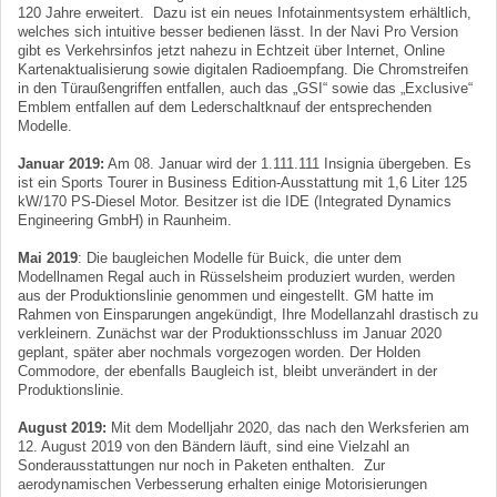
120 Jahre erweitert. Dazu ist ein neues Infotainmentsystem erhältlich,
welches sich intuitive besser bedienen lässt. In der Navi Pro Version
gibt es Verkehrsinfos jetzt nahezu in Echtzeit über Internet, Online
Kartenaktualisierung sowie digitalen Radioempfang. Die Chromstreifen
in den Türaußengriffen entfallen, auch das „GSI“ sowie das „Exclusive“
Emblem entfallen auf dem Lederschaltknauf der entsprechenden
Modelle.
Januar 2019:
Am 08. Januar wird der 1.111.111 Insignia übergeben. Es
ist ein Sports Tourer in Business Edition-Ausstattung mit 1,6 Liter 125
kW/170 PS-Diesel Motor. Besitzer ist die IDE (Integrated Dynamics
Engineering GmbH) in Raunheim.
Mai 2019
: Die baugleichen Modelle für Buick, die unter dem
Modellnamen Regal auch in Rüsselsheim produziert wurden, werden
aus der Produktionslinie genommen und eingestellt. GM hatte im
Rahmen von Einsparungen angekündigt, Ihre Modellanzahl drastisch zu
verkleinern. Zunächst war der Produktionsschluss im Januar 2020
geplant, später aber nochmals vorgezogen worden. Der Holden
Commodore, der ebenfalls Baugleich ist, bleibt unverändert in der
Produktionslinie.
August 2019:
Mit dem Modelljahr 2020, das nach den Werksferien am
12. August 2019 von den Bändern läuft, sind eine Vielzahl an
Sonderausstattungen nur noch in Paketen enthalten. Zur
aerodynamischen Verbesserung erhalten einige Motorisierungen